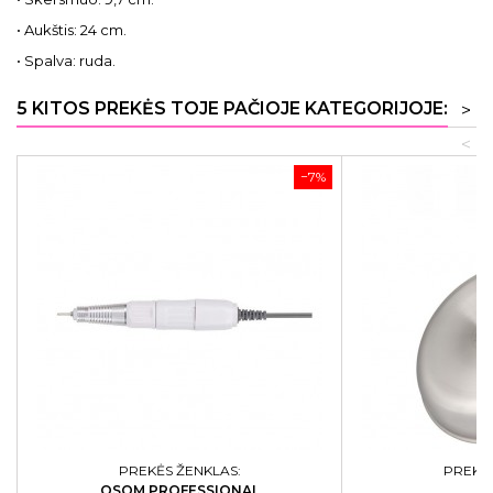
• Aukštis: 24 cm.
• Spalva: ruda.
5 KITOS PREKĖS TOJE PAČIOJE KATEGORIJOJE:
>
<
−7%
PREKĖS ŽENKLAS:
PREKĖS
OSOM PROFESSIONAL