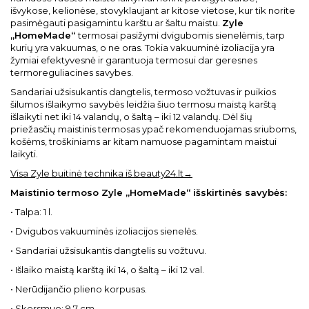
išvykose, kelionėse, stovyklaujant ar kitose vietose, kur tik norite
pasimėgauti pasigamintu karštu ar šaltu maistu.
Zyle
„HomeMade“
termosai pasižymi dvigubomis sienelėmis, tarp
kurių yra vakuumas, o ne oras. Tokia vakuuminė izoliacija yra
žymiai efektyvesnė ir garantuoja termosui dar geresnes
termoreguliacines savybes.
Sandariai užsisukantis dangtelis, termoso vožtuvas ir puikios
šilumos išlaikymo savybės leidžia šiuo termosu maistą karštą
išlaikyti net iki 14 valandų, o šaltą – iki 12 valandų. Dėl šių
priežasčių maistinis termosas ypač rekomenduojamas sriuboms,
košėms, troškiniams ar kitam namuose pagamintam maistui
laikyti.
Visa Zyle buitinė technika iš beauty24.lt→
Maistinio termoso Zyle „HomeMade“ išskirtinės savybės:
• Talpa: 1 l.
• Dvigubos vakuuminės izoliacijos sienelės.
• Sandariai užsisukantis dangtelis su vožtuvu.
• Išlaiko maistą karštą iki 14, o šaltą – iki 12 val.
• Nerūdijančio plieno korpusas.
• Skersmuo: 9,7 cm.