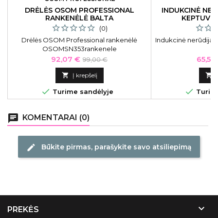
DRĖLĖS OSOM PROFESSIONAL
INDUKCINĖ NER
RANKENĖLĖ BALTA
KEPTUVĖ 
(0)
Drėlės OSOM Professional rankenėlė
Indukcinė nerūdijan
OSOMSN353rankenele
Ø
Kaina
Bazinė
Kaina
92,07 €
65,55
99,00 €
kaina

Į krepšelį



Turime sandėlyje
Turime
chat
KOMENTARAI (0)
Būkite pirmas, parašykite savo atsiliepimą
edit

PREKĖS