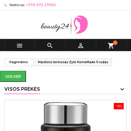
Telefonas:
+370 672 27650
0



shopping_cart
Pagrindinis
Maistinis termosas Zyle HomeMade 1l rudas
VOLVER
VISOS PREKĖS
−5%