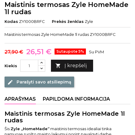
Maistinis termosas Zyle HomeMade
1l rudas
Kodas
ZY1000BRFC
Prekės ženklas
Zyle
Maistinis termosas Zyle HomeMade 1l rudas ZY1000BRFC
26,51 €
27,90 €
Sutaupote 5%
Su PVM
Į krepšelį

Kiekis
Parašyti savo atsiliepimą
edit
APRAŠYMAS
PAPILDOMA INFORMACIJA
Maistinis termosas Zyle HomeMade 1l
rudas
Šis
Zyle „HomeMade“
maistinis termosas idealiai tinka
namuose ruošto maisto laikymui norint pavalgyti darbe,