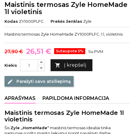
Maistinis termosas Zyle HomeMade
1l violetinis
Kodas
ZY1000PLFC
Prekės ženklas
Zyle
Maistinis termosas Zyle HomeMade ZY1000PLFC, 1 l, violetinis
26,51 €
27,90 €
Sutaupote 5%
Su PVM
Į krepšelį

Kiekis
Parašyti savo atsiliepimą
edit
APRAŠYMAS
PAPILDOMA INFORMACIJA
Maistinis termosas Zyle HomeMade 1l
violetinis
Šis
Zyle „HomeMade“
maistinis termosas idealiai tinka
namuose ruošto maisto laikymui norint pavalgyti darbe,