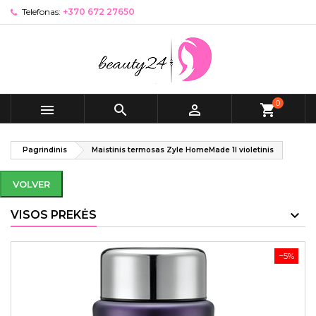
Telefonas:
+370 672 27650
0



shopping_cart
Pagrindinis
Maistinis termosas Zyle HomeMade 1l violetinis
VOLVER
VISOS PREKĖS
−5%