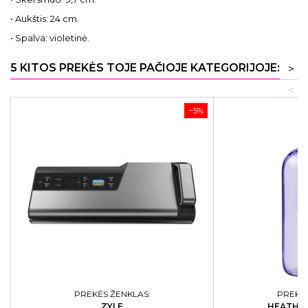
• Aukštis: 24 cm.
• Spalva: violetinė.
5 KITOS PREKĖS TOJE PAČIOJE KATEGORIJOJE:
>
<
−5%
PREKĖS ŽENKLAS:
PREKĖS
ZYLE
HEATHCO