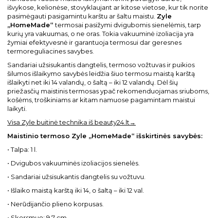
išvykose, kelionėse, stovyklaujant ar kitose vietose, kur tik norite
pasimėgauti pasigamintu karštu ar šaltu maistu.
Zyle
„HomeMade“
termosai pasižymi dvigubomis sienelėmis, tarp
kurių yra vakuumas, o ne oras. Tokia vakuuminė izoliacija yra
žymiai efektyvesnė ir garantuoja termosui dar geresnes
termoreguliacines savybes.
Sandariai užsisukantis dangtelis, termoso vožtuvas ir puikios
šilumos išlaikymo savybės leidžia šiuo termosu maistą karštą
išlaikyti net iki 14 valandų, o šaltą – iki 12 valandų. Dėl šių
priežasčių maistinis termosas ypač rekomenduojamas sriuboms,
košėms, troškiniams ar kitam namuose pagamintam maistui
laikyti.
Visa Zyle buitinė technika iš beauty24.lt→
Maistinio termoso Zyle „HomeMade“ išskirtinės savybės:
• Talpa: 1 l.
• Dvigubos vakuuminės izoliacijos sienelės.
• Sandariai užsisukantis dangtelis su vožtuvu.
• Išlaiko maistą karštą iki 14, o šaltą – iki 12 val.
• Nerūdijančio plieno korpusas.
• Skersmuo: 9,7 cm.