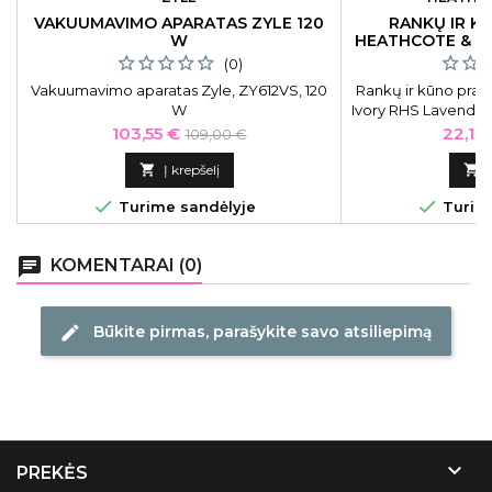
VAKUUMAVIMO APARATAS ZYLE 120
RANKŲ IR K
W
HEATHCOTE & I
GARDEN RE
(0)
Vakuumavimo aparatas Zyle, ZY612VS, 120
Rankų ir kūno prau
W
Ivory RHS Lavender
&amp; Body Wash, R
Kaina
Bazinė
Kaina
103,55 €
22,10
109,00 €
butely
kaina

Į krepšelį



Turime sandėlyje
Turime
chat
KOMENTARAI (0)
Būkite pirmas, parašykite savo atsiliepimą
edit

PREKĖS