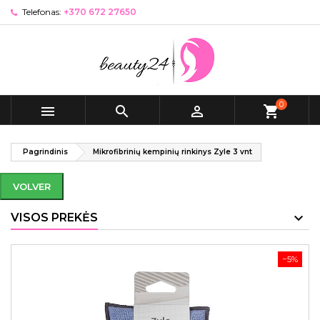
Telefonas:
+370 672 27650
0



shopping_cart
Pagrindinis
Mikrofibrinių kempinių rinkinys Zyle 3 vnt
VOLVER
VISOS PREKĖS
−5%