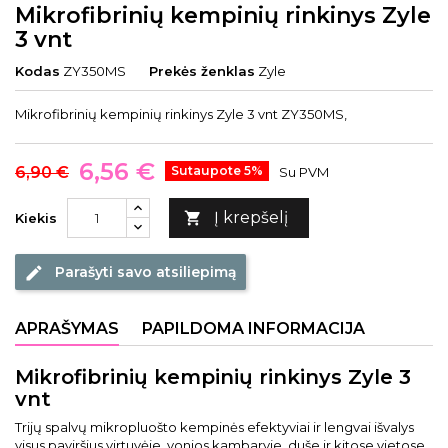
Mikrofibrinių kempinių rinkinys Zyle
3 vnt
Kodas
ZY350MS
Prekės ženklas
Zyle
Mikrofibrinių kempinių rinkinys Zyle 3 vnt ZY350MS,
6,56 €
6,90 €
Sutaupote 5%
Su PVM
Į krepšelį

Kiekis
Parašyti savo atsiliepimą
edit
APRAŠYMAS
PAPILDOMA INFORMACIJA
Mikrofibrinių kempinių rinkinys Zyle 3
vnt
Trijų spalvų mikropluošto kempinės efektyviai ir lengvai išvalys
visus paviršius virtuvėje, vonios kambaryje, duše ir kitose vietose.