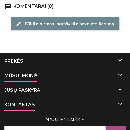
chat
KOMENTARAI (0)
Būkite pirmas, parašykite savo atsiliepimą
edit

PREKĖS

MŪSŲ ĮMONĖ

JŪSŲ PASKYRA

KONTAKTAS
NAUJIENLAIŠKIS