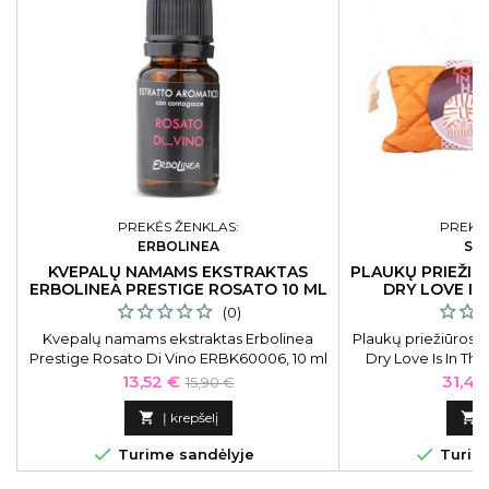
PREKĖS ŽENKLAS:
PREKĖS
ERBOLINEA
ST
KVEPALŲ NAMAMS EKSTRAKTAS
PLAUKŲ PRIEŽIŪ
ERBOLINEA PRESTIGE ROSATO 10 ML
DRY LOVE IS 
(0)
Kvepalų namams ekstraktas Erbolinea
Plaukų priežiūros p
Prestige Rosato Di Vino ERBK60006, 10 ml
Dry Love Is In Th
rinkinį sudaro: sa
Kaina
Bazinė
Kaina
13,52 €
31,41
15,90 €
dušo kepurė
kaina

Į krepšelį



Turime sandėlyje
Turime