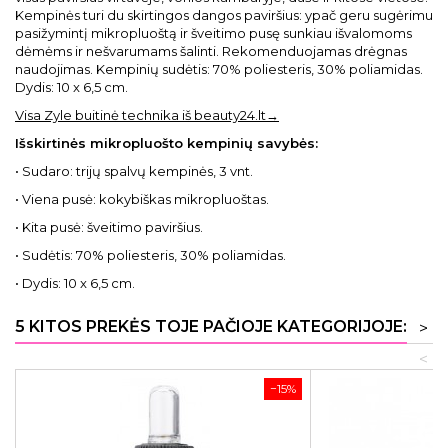
Kempinės turi du skirtingos dangos paviršius: ypač geru sugėrimu
pasižymintį mikropluoštą ir šveitimo pusę sunkiau išvalomoms
dėmėms ir nešvarumams šalinti. Rekomenduojamas drėgnas
naudojimas. Kempinių sudėtis: 70% poliesteris, 30% poliamidas.
Dydis: 10 x 6,5 cm.
Visa Zyle buitinė technika iš beauty24.lt→
Išskirtinės mikropluošto kempinių savybės:
• Sudaro: trijų spalvų kempinės, 3 vnt.
• Viena pusė: kokybiškas mikropluoštas.
• Kita pusė: šveitimo paviršius.
• Sudėtis: 70% poliesteris, 30% poliamidas.
• Dydis: 10 x 6,5 cm.
5 KITOS PREKĖS TOJE PAČIOJE KATEGORIJOJE:
>
<
−15%