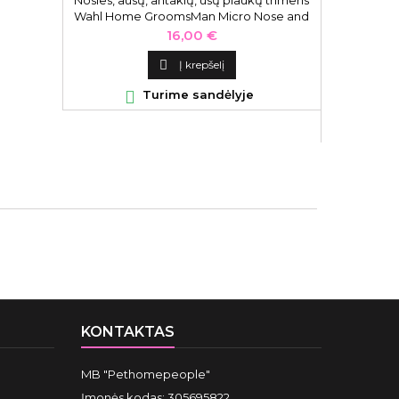
Wahl Home GroomsMan Micro Nose and
Ear Hair Trimmer 5640-616
Žnyplutės 
Kaina
16,00 €
Cuticle Nip

Į krepšelį

Turime sandėlyje

KONTAKTAS
MB "Pethomepeople"
Įmonės kodas: 305695822