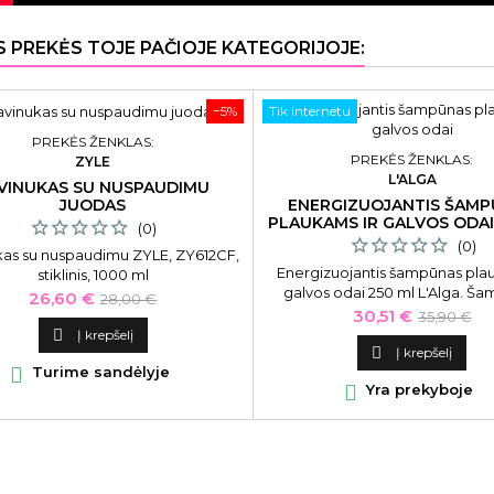
S PREKĖS TOJE PAČIOJE KATEGORIJOJE:
−5%
Tik internetu
PREKĖS ŽENKLAS:
PREKĖS ŽENKLAS:
ZYLE
L'ALGA
VINUKAS SU NUSPAUDIMU
JUODAS
ENERGIZUOJANTIS ŠAM
PLAUKAMS IR GALVOS ODAI
(0)
L'ALGA
(0)
kas su nuspaudimu ZYLE, ZY612CF,
Energizuojantis šampūnas pla
stiklinis, 1000 ml
galvos odai 250 ml L'Alga. Š
Kaina
Bazinė
26,60 €
28,00 €
skirtas visų tipų plaukams. Atgai
Kaina
Bazinė
30,51 €
35,90 €
kaina
plaukus bei galvos odą energ

Į krepšelį
kaina
ir skatindamas plaukų aug

Į krepšelį

Turime sandėlyje

Yra prekyboje