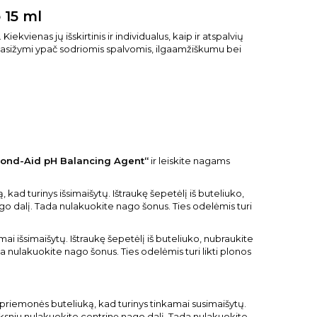
 15 ml
ekvienas jų išskirtinis ir individualus, kaip ir atspalvių
pasižymi ypač sodriomis spalvomis, ilgaamžiškumu bei
ond-Aid pH Balancing Agent“
ir leiskite nagams
kad turinys išsimaišytų. Ištraukę šepetėlį iš buteliuko,
o dalį. Tada nulakuokite nago šonus. Ties odelėmis turi
ai išsimaišytų. Ištraukę šepetėlį iš buteliuko, nubraukite
 nulakuokite nago šonus. Ties odelėmis turi likti plonos
 priemonės buteliuką, kad turinys tinkamai susimaišytų.
oksniu nulakuokite centrinę nago dalį. Tada nulakuokite