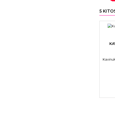
5 KITO
KA
Kavinu