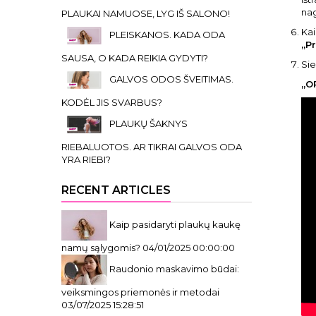
nag
PLAUKAI NAMUOSE, LYG IŠ SALONO!
Kai
PLEISKANOS. KADA ODA
„P
SAUSA, O KADA REIKIA GYDYTI?
Sie
GALVOS ODOS ŠVEITIMAS.
„OP
KODĖL JIS SVARBUS?
PLAUKŲ ŠAKNYS
RIEBALUOTOS. AR TIKRAI GALVOS ODA
YRA RIEBI?
RECENT ARTICLES
Kaip pasidaryti plaukų kaukę
namų sąlygomis?
04/01/2025 00:00:00
Raudonio maskavimo būdai:
veiksmingos priemonės ir metodai
03/07/2025 15:28:51