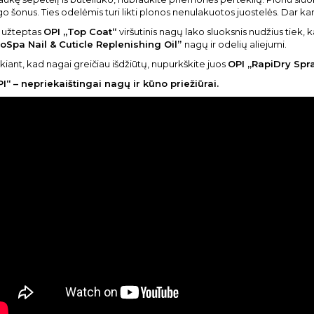
o šonus. Ties odelėmis turi likti plonos nenulakuotos juostelės. Dar k
 užteptas
OPI „Top Coat“
viršutinis nagų lako sluoksnis nudžius tiek,
roSpa Nail
& Cuticle Replenishing Oil”
nagų ir odelių aliejumi.
kiant, kad nagai greičiau išdžiūtų, nupurkškite juos
OPI „RapiDry Spra
I“ – nepriekaištingai nagų ir kūno priežiūrai.