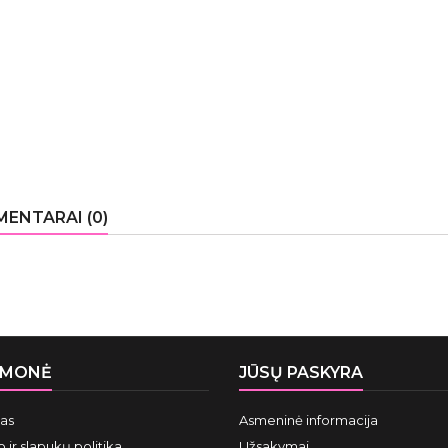
ENTARAI (0)
ĮMONĖ
JŪSŲ PASKYRA
mas
Asmeninė informacija
 ir slapukų politika
Užsakymai