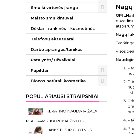
Nagų 
Smulki virtuvės įranga
OPI „Nai
Maisto smulkintuvai
pavadinima
atsparumu
Dėklai - rankinės - kosmetinės
Nagų lak
Telefonų aksesuarai
Tvarkingai
Darbo aprangos/tunikos
Visos bea
Naudoji
Patalynės/ užvalkalai
Par
Papildai
nud
Biocos natūrali kosmetika
Pri
nub
lik
POPULIARIAUSI STRAIPSNIAI
Pri
pri
KERATINO NAUDA IR ŽALA
nen
Pak
PLAUKAMS. KĄ REIKIA ŽINOTI?
Pri
LANKSTŪS IR GLOTNŪS
Išt