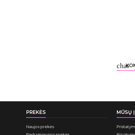
chat
KOM
PREKĖS
MŪSŲ 
Naujos prekės
Pristaty
Perkamiausios prekės
Privatumo