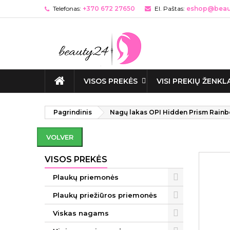
Telefonas:
+370 672 27650
El. Paštas:
eshop@beaut
VISOS PREKĖS
VISI PREKIŲ ŽENKL
Pagrindinis
Nagų lakas OPI Hidden Prism Rainb
VOLVER
VISOS PREKĖS
Plaukų priemonės
Plaukų priežiūros priemonės
Viskas nagams