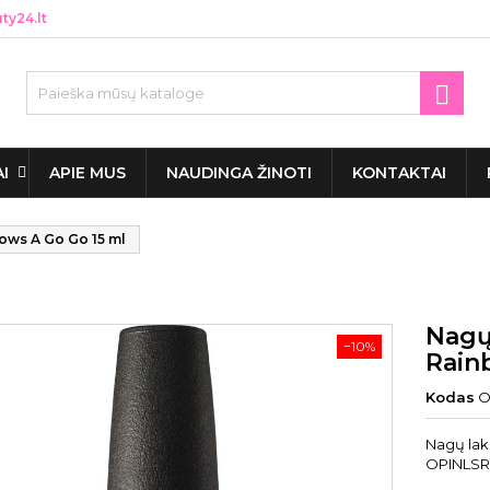
y24.lt

AI
APIE MUS
NAUDINGA ŽINOTI
KONTAKTAI
ows A Go Go 15 ml
Nagų
−10%
Rain
Kodas
O
Nagų lak
OPINLSR4