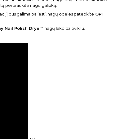
artą perbraukite nago galiuką.
 kad jį bus galima paliesti, nagų odeles patepkite
OPI
y Nail Polish Dryer“
nagų lako džiovikliu.