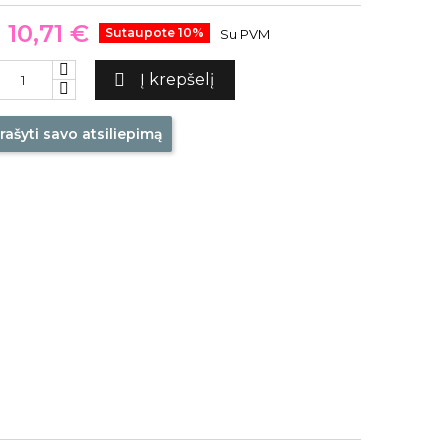
10,71 €
Sutaupote 10%
Su PVM

Į krepšelį
rašyti savo atsiliepimą