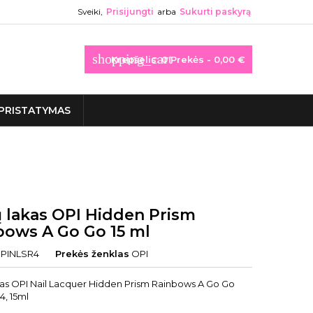
Sveiki,
Prisijungti
arba
Sukurti paskyrą
shopping_cart
Krepšelis:
0
Prekės - 0,00 €
PRISTATYMAS
 lakas OPI Hidden Prism
bows A Go Go 15 ml
PINLSR4
Prekės ženklas
OPI
as OPI Nail Lacquer Hidden Prism Rainbows A Go Go
, 15ml