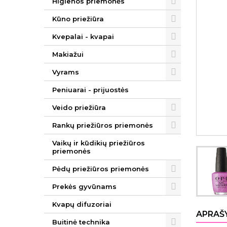
Higienos priemonės
Kūno priežiūra
Kvepalai - kvapai
Makiažui
Vyrams
Peniuarai - prijuostės
Veido priežiūra
Rankų priežiūros priemonės
Vaikų ir kūdikių priežiūros
priemonės
Pėdų priežiūros priemonės
Prekės gyvūnams
Kvapų difuzoriai
APRAŠ
Buitinė technika