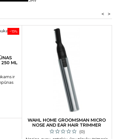
JAV
<
>
−15%
PŪNAS
 250 ML
ukams ir
ampūnas
vina, valo
izuodamas
imą.
WAHL HOME GROOMSMAN MICRO
NOSE AND EAR HAIR TRIMMER
ŽNYP
(0)
Nosies, ausų, antakių, ūsų plaukų trimeris