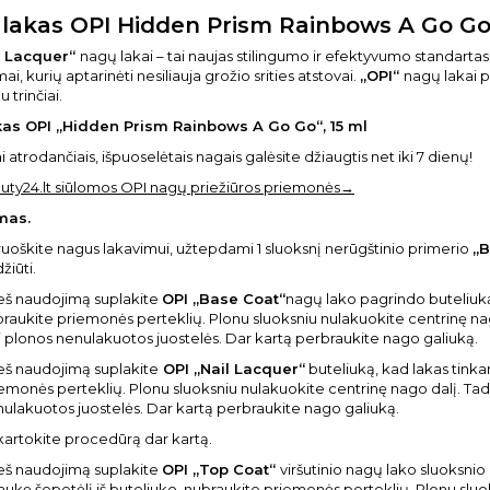
lakas OPI Hidden Prism Rainbows A Go Go
l Lacquer“
nagų lakai – tai naujas stilingumo ir efektyvumo standartas. Ki
i, kurių aptarinėti nesiliauja grožio srities atstovai.
„OPI“
nagų lakai 
 trinčiai.
as OPI „Hidden Prism Rainbows A Go Go“, 15 ml
 atrodančiais, išpuoselėtais nagais galėsite džiaugtis net iki 7 dienų!
uty24.lt siūlomos OPI nagų priežiūros priemonės→
mas.
uoškite nagus lakavimui, užtepdami 1 sluoksnį nerūgštinio primerio
„B
žiūti.
eš naudojimą suplakite
OPI „Base Coat“
nagų lako pagrindo buteliuką, 
raukite priemonės perteklių. Plonu sluoksniu nulakuokite centrinę nag
ti plonos nenulakuotos juostelės. Dar kartą perbraukite nago galiuką.
eš naudojimą suplakite
OPI „Nail Lacquer“
buteliuką, kad lakas tinkam
emonės perteklių. Plonu sluoksniu nulakuokite centrinę nago dalį. Tada
ulakuotos juostelės. Dar kartą perbraukite nago galiuką.
artokite procedūrą dar kartą.
eš naudojimą suplakite
OPI „Top Coat“
viršutinio nagų lako sluoksnio
raukę šepetėlį iš buteliuko, nubraukite priemonės perteklių. Plonu slu