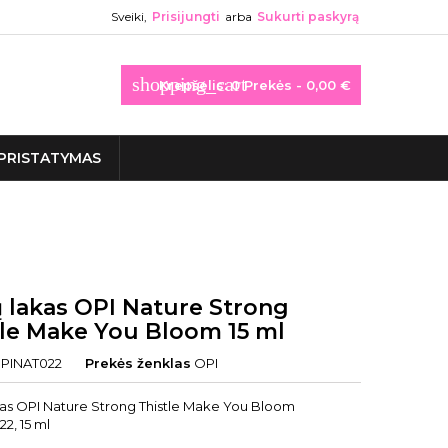
Sveiki,
Prisijungti
arba
Sukurti paskyrą
shopping_cart
Krepšelis:
0
Prekės - 0,00 €
PRISTATYMAS
 lakas OPI Nature Strong
tle Make You Bloom 15 ml
PINAT022
Prekės ženklas
OPI
as OPI Nature Strong Thistle Make You Bloom
2, 15 ml