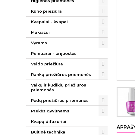
Higienos priemonės
Kūno priežiūra
Kvepalai - kvapai
Makiažui
Vyrams
Peniuarai - prijuostės
Veido priežiūra
Rankų priežiūros priemonės
Vaikų ir kūdikių priežiūros
priemonės
Pėdų priežiūros priemonės
Prekės gyvūnams
Kvapų difuzoriai
APRAŠ
Buitinė technika