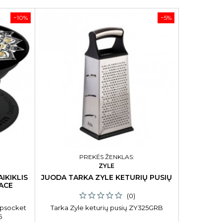
−10%
−5%
PREKĖS ŽENKLAS:
ZYLE
IKIKLIS
JUODA TARKA ZYLE KETURIŲ PUSIŲ
NAGŲ LA
ACE
GR
(0)
Popsocket
Tarka Zyle keturių pusių ZY325GRB
Nagų lakas 
5