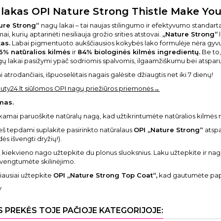
lakas OPI Nature Strong Thistle Make You
ure Strong“
nagų lakai – tai naujas stilingumo ir efektyvumo standartas. 
i, kurių aptarinėti nesiliauja grožio srities atstovai.
„Nature Strong“
l
as.
Labai pigmentuoto aukščiausios kokybės lako formulėje nėra gyvu
6% natūralios kilmės
ir
84% biologinės kilmės ingredientų.
Be to,
ų lakai pasižymi ypač sodriomis spalvomis, ilgaamžiškumu bei atsparu
 atrodančiais, išpuoselėtais nagais galėsite džiaugtis net iki 7 dienų!
uty24.lt siūlomos OPI nagų priežiūros priemonės→
mas.
kamai paruoškite natūralų nagą, kad užtikrintumėte natūralios kilmės
eš tepdami suplakite pasirinkto natūralaus
OPI „Nature Strong“
atspa
ės išvengti dryžių!).
 kiekvieno nago užtepkite du plonus sluoksnius. Laku užtepkite ir 
išvengtumėte skilinėjimo.
iausiai užtepkite
OPI „Nature Strong Top Coat“,
kad gautumėte papi
V
S PREKĖS TOJE PAČIOJE KATEGORIJOJE: