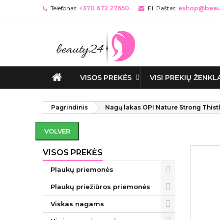
Telefonas:
+370 672 27650
El. Paštas:
eshop@beaut
VISOS PREKĖS
VISI PREKIŲ ŽENKL
Pagrindinis
Nagų lakas OPI Nature Strong Thist
VOLVER
VISOS PREKĖS
Plaukų priemonės
Plaukų priežiūros priemonės
Viskas nagams