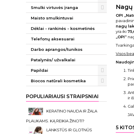
Nagų 
Smulki virtuvės įranga
OPI „Nat
Maisto smulkintuvai
pavadinima
nagų lak
Dėklai - rankinės - kosmetinės
yra iki
75,
„OPI“
nag
Telefonų aksesuarai
Tvarkingai
Darbo aprangos/tunikos
Visos bea
Patalynės/ užvalkalai
Naudoji
Papildai
Tin
Pri
Biocos natūrali kosmetika
pad
Ant
POPULIARIAUSI STRAIPSNIAI
ir 
Gal
KERATINO NAUDA IR ŽALA
JA
PLAUKAMS. KĄ REIKIA ŽINOTI?
5 KITO
LANKSTŪS IR GLOTNŪS