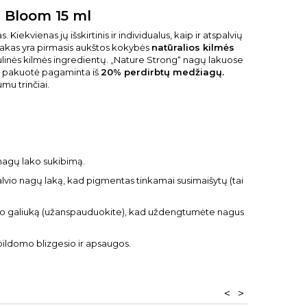
 Bloom 15 ml
Kiekvienas jų išskirtinis ir individualus, kaip ir atspalvių
akas yra pirmasis aukštos kokybės
natūralios kilmės
linės kilmės ingredientų. „Nature Strong“ nagų lakuose
 pakuotė pagaminta iš
20% perdirbtų medžiagų.
mu trinčiai.
 nagų lako sukibimą.
lvio nagų laką, kad pigmentas tinkamai susimaišytų (tai
nago galiuką (užanspauduokite), kad uždengtumėte nagus
ldomo blizgesio ir apsaugos.
<
>