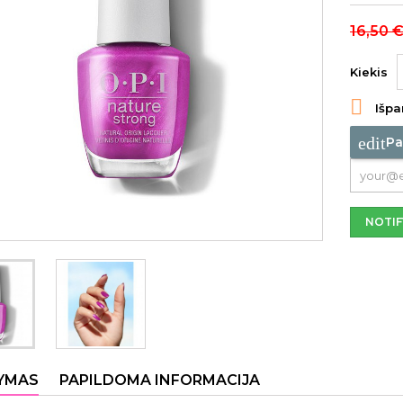
16,50 
Kiekis

Išpa
edit
Pa
NOTIF
YMAS
PAPILDOMA INFORMACIJA