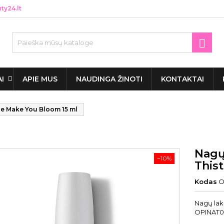
y24.lt

AI
APIE MUS
NAUDINGA ŽINOTI
KONTAKTAI
le Make You Bloom 15 ml
Nagų
−10%
This
Kodas
O
Nagų lak
OPINAT02