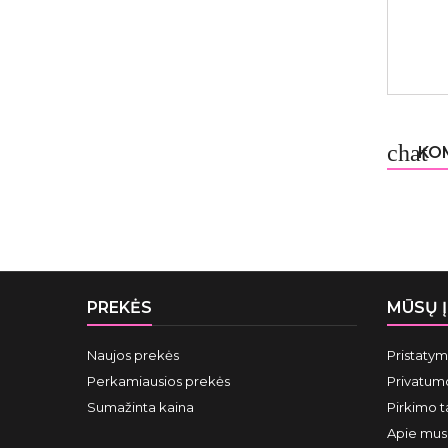
chat
KOM
PREKĖS
MŪSŲ 
Naujos prekės
Pristaty
Perkamiausios prekės
Privatumo
Sumažinta kaina
Pirkimo t
Apie mus