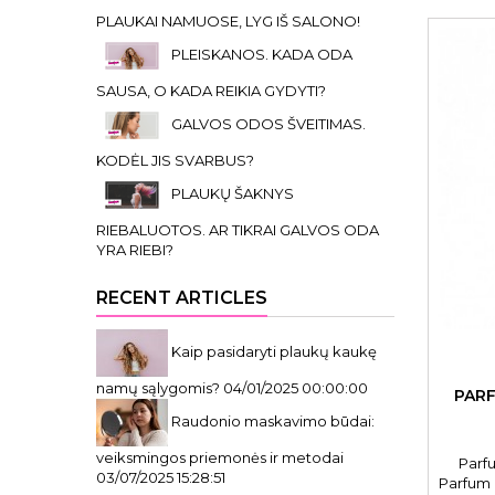
PLAUKAI NAMUOSE, LYG IŠ SALONO!
PLEISKANOS. KADA ODA
SAUSA, O KADA REIKIA GYDYTI?
GALVOS ODOS ŠVEITIMAS.
KODĖL JIS SVARBUS?
PLAUKŲ ŠAKNYS
RIEBALUOTOS. AR TIKRAI GALVOS ODA
YRA RIEBI?
RECENT ARTICLES
Kaip pasidaryti plaukų kaukę
namų sąlygomis?
04/01/2025 00:00:00
PAR
Raudonio maskavimo būdai:
veiksmingos priemonės ir metodai
Parf
03/07/2025 15:28:51
Parfum 