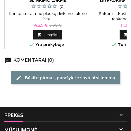
SLINKIMO LAKME
IŠTRAUKIAMO
GEL
(0)
Koncentratas nuo plaukų slinkimo Lakme
Silikoninis koštu
1vnt.
rankenom
Kaina
Bazinė
Kain
4,25 €
11,31
5,00 €
kaina

Į krepšelį



Yra prekyboje
Turime
chat
KOMENTARAI (0)
Būkite pirmas, parašykite savo atsiliepimą
edit

PREKĖS

MŪSŲ ĮMONĖ