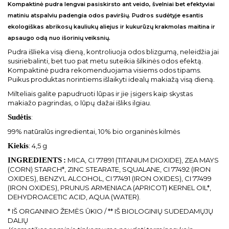
Kompaktinė pudra lengvai pasiskirsto ant veido, švelniai bet efektyviai
matiniu atspalviu padengia odos paviršių. Pudros sudėtyje esantis
ekologiškas abrikosų kauliukų aliejus ir kukurūzų krakmolas maitina ir
apsaugo odą nuo išorinių veiksnių.
Pudra išlieka visą dieną, kontroliuoja odos blizgumą, neleidžia jai
susiriebalinti, bet tuo pat metu suteikia šilkinės odos efektą.
Kompaktinė pudra rekomenduojama visiems odos tipams.
Puikus produktas norintiems išlaikyti idealų makiažą visą dieną.
Milteliais galite papudruoti lūpas ir jie įsigers kaip skystas
makiažo pagrindas, o lūpų dažai išliks ilgiau.
Sudėtis
:
99% natūralūs ingredientai, 10% bio organinės kilmės
Kiekis
: 4,5 g
INGREDIENTS
:
MICA, CI 77891 (TITANIUM DIOXIDE), ZEA MAYS
(CORN) STARCH*, ZINC STEARATE, SQUALANE, CI 77492 (IRON
OXIDES), BENZYL ALCOHOL, CI 77491 (IRON OXIDES), CI 77499
(IRON OXIDES), PRUNUS ARMENIACA (APRICOT) KERNEL OIL*,
DEHYDROACETIC ACID, AQUA (WATER).
* IŠ ORGANINIO ŽEMĖS ŪKIO / ** IŠ BIOLOGINIŲ SUDEDAMŲJŲ
DALIŲ