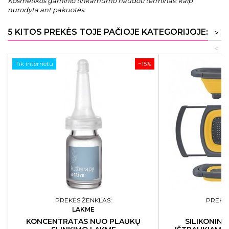
Kosmetikos gaminio tinkamumo naudoti terminas: kaip
nurodyta ant pakuotės.
5 KITOS PREKĖS TOJE PAČIOJE KATEGORIJOJE:
>
<
Tik internetu
−15%
PREKĖS ŽENKLAS:
PREKĖS
LAKME
KONCENTRATAS NUO PLAUKŲ
SILIKONINI