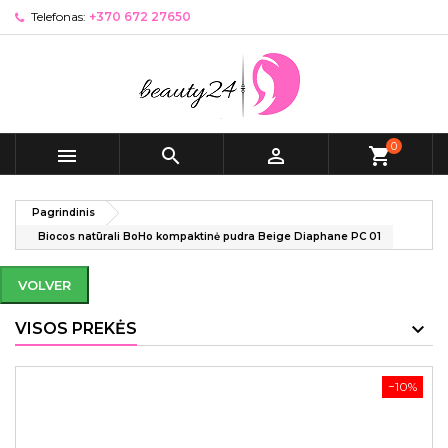
Telefonas:
+370 672 27650
0



shopping_cart
Pagrindinis
Biocos natūrali BoHo kompaktinė pudra Beige Diaphane PC 01
VOLVER
VISOS PREKĖS
−10%