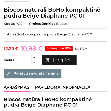
Biocos natūrali BoHo kompaktinė
pudra Beige Diaphane PC 01
Kodas
PC01
Prekės ženklas
Biocos
Natūrali BoHo kompaktinė pudra Beige Diaphane PC 01
10,98 €
12,20 €
Sutaupote 10%
Su PVM
Į krepšelį

Kiekis
Parašyti savo atsiliepimą
edit
APRAŠYMAS
PAPILDOMA INFORMACIJA
Biocos natūrali BoHo kompaktinė
pudra Beige Diaphane PC 01