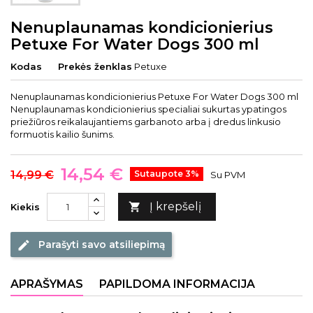
Nenuplaunamas kondicionierius
Petuxe For Water Dogs 300 ml
Kodas
Prekės ženklas
Petuxe
Nenuplaunamas kondicionierius Petuxe For Water Dogs 300 ml
Nenuplaunamas kondicionierius specialiai sukurtas ypatingos
priežiūros reikalaujantiems garbanoto arba į dredus linkusio
formuotis kailio šunims.
14,54 €
14,99 €
Sutaupote 3%
Su PVM
Į krepšelį

Kiekis
Parašyti savo atsiliepimą
edit
APRAŠYMAS
PAPILDOMA INFORMACIJA