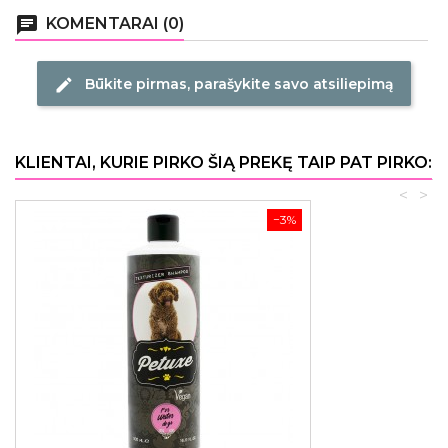
chat
KOMENTARAI (0)
Būkite pirmas, parašykite savo atsiliepimą
edit
KLIENTAI, KURIE PIRKO ŠIĄ PREKĘ TAIP PAT PIRKO:
<
>
−3%