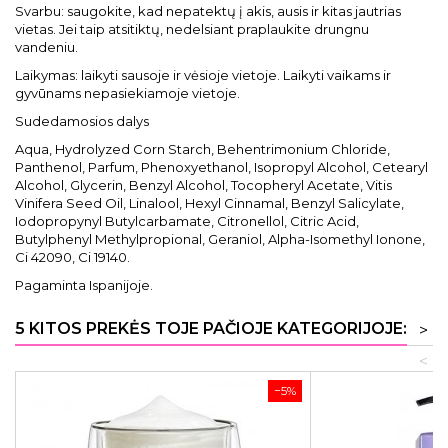
Svarbu: saugokite, kad nepatektų į akis, ausis ir kitas jautrias
vietas. Jei taip atsitiktų, nedelsiant praplaukite drungnu
vandeniu.
Laikymas: laikyti sausoje ir vėsioje vietoje. Laikyti vaikams ir
gyvūnams nepasiekiamoje vietoje.
Sudedamosios dalys
Aqua, Hydrolyzed Corn Starch, Behentrimonium Chloride,
Panthenol, Parfum, Phenoxyethanol, Isopropyl Alcohol, Cetearyl
Alcohol, Glycerin, Benzyl Alcohol, Tocopheryl Acetate, Vitis
Vinifera Seed Oil, Linalool, Hexyl Cinnamal, Benzyl Salicylate,
Iodopropynyl Butylcarbamate, Citronellol, Citric Acid,
Butylphenyl Methylpropional, Geraniol, Alpha-Isomethyl Ionone,
Ci 42090, Ci 19140.
Pagaminta Ispanijoje.
5 KITOS PREKĖS TOJE PAČIOJE KATEGORIJOJE:
>
<
−5%