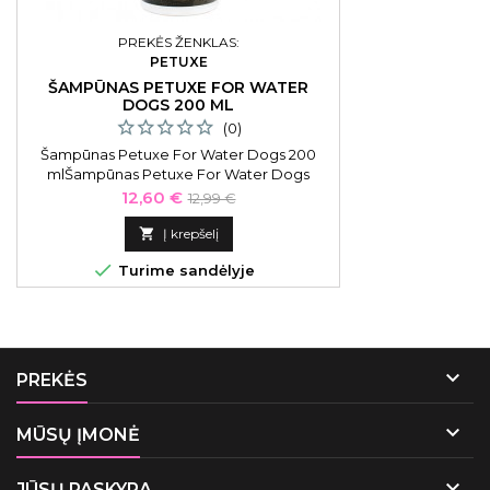
PREKĖS ŽENKLAS:
PETUXE
ŠAMPŪNAS PETUXE FOR WATER
DOGS 200 ML
(0)
Šampūnas Petuxe For Water Dogs 200
mlŠampūnas Petuxe For Water Dogs
tekstūros suteikiantis šampūnas šunims.
Kaina
Bazinė
12,60 €
12,99 €
Specialiai sukurtas ypatingos priežiūros
kaina
reikalaujantiems garbanoto arba į dredus

Į krepšelį
linkusio formuotis kailio šunims:

Turime sandėlyje

PREKĖS

MŪSŲ ĮMONĖ

JŪSŲ PASKYRA