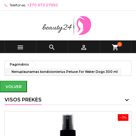
Telefonas:
+370 672 27650
0



shopping_cart
Pagrindinis
Nenuplaunamas kondicionierius Petuxe For Water Dogs 300 ml
VOLVER
VISOS PREKĖS
−3%