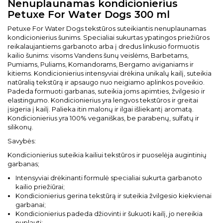
Nenuplaunamas kondicionierius
Petuxe For Water Dogs 300 ml
Petuxe For Water Dogs tekstūros suteikiantis nenuplaunamas
kondicionierius šunims. Specialiai sukurtas ypatingos priežiūros
reikalaujantiems garbanoto arba į dredus linkusio formuotis
kailio šunims: visoms Vandens šunų veislėms, Barbetams,
Pumiams, Puliams, Komandorams, Bergamo aviganiams ir
kitiems. Kondicionierius intensyviai drėkina unikalų kailį, suteikia
natūralią tekstūrą ir apsaugo nuo neigiamo aplinkos poveikio.
Padeda formuoti garbanas, suteikia joms apimties, žvilgesio ir
elastingumo. Kondicionierius yra lengvos tekstūros ir greitai
įsigeria į kailį. Palieka itin malonų ir ilgai išliekantį aromatą.
Kondicionierius yra 100% veganiškas, be parabenų, sulfatų ir
silikonų.
Savybės:
Kondicionierius suteikia kailiui tekstūros ir puoselėja augintinių
garbanas;
Intensyviai drėkinanti formulė specialiai sukurta garbanoto
kailio priežiūrai;
Kondicionierius gerina tekstūrą ir suteikia žvilgesio kiekvienai
garbanai;
Kondicionierius padeda džiovinti ir šukuoti kailį, jo nereikia
nuplauti;