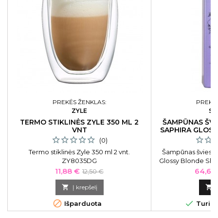
PREKĖS ŽENKLAS:
PREKĖS
ZYLE
SA
TERMO STIKLINĖS ZYLE 350 ML 2
ŠAMPŪNAS ŠVI
VNT
SAPHIRA GLOSS
(0)
Termo stiklinės Zyle 350 ml 2 vnt.
Šampūnas šviesie
ZY8035DG
Glossy Blonde Sh
Kaina
Bazinė
Kaina
11,88 €
64,60
12,50 €
kaina

Į krepšelį



Išparduota
Turime