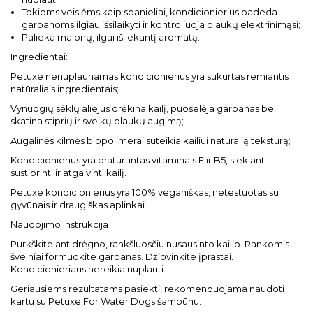
Tokioms veislėms kaip spanieliai, kondicionierius padeda
garbanoms ilgiau išsilaikyti ir kontroliuoja plaukų elektrinimąsi;
Palieka malonų, ilgai išliekantį aromatą.
Ingredientai:
Petuxe nenuplaunamas kondicionierius yra sukurtas remiantis
natūraliais ingredientais;
Vynuogių sėklų aliejus drėkina kailį, puoselėja garbanas bei
skatina stiprių ir sveikų plaukų augimą;
Augalinės kilmės biopolimerai suteikia kailiui natūralią tekstūrą;
Kondicionierius yra praturtintas vitaminais E ir B5, siekiant
sustiprinti ir atgaivinti kailį.
Petuxe kondicionierius yra 100% veganiškas, netestuotas su
gyvūnais ir draugiškas aplinkai.
Naudojimo instrukcija
Purkškite ant drėgno, rankšluosčiu nusausinto kailio. Rankomis
švelniai formuokite garbanas. Džiovinkite įprastai.
Kondicionieriaus nereikia nuplauti.
Geriausiems rezultatams pasiekti, rekomenduojama naudoti
kartu su Petuxe For Water Dogs šampūnu.