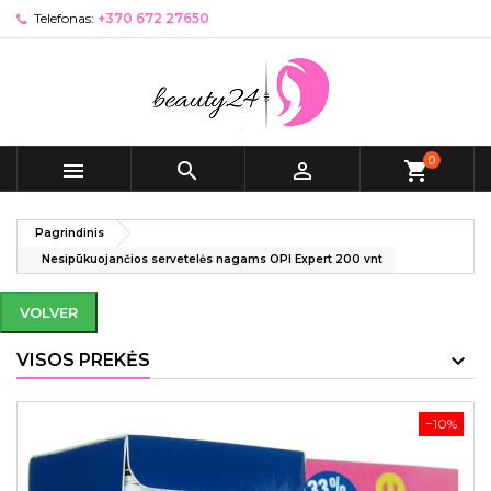
Telefonas:
+370 672 27650
0



shopping_cart
Pagrindinis
Nesipūkuojančios servetelės nagams OPI Expert 200 vnt
VOLVER
VISOS PREKĖS
−10%