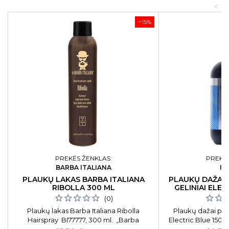
<
−15%
PREKĖS ŽENKLAS:
PREKĖS
BARBA ITALIANA
IN
PLAUKŲ LAKAS BARBA ITALIANA
PLAUKŲ DAŽAI P
RIBOLLA 300 ML
GELINIAI ELEC
(0)
Plaukų lakas Barba Italiana Ribolla
Plaukų dažai pusia
Hairspray BI77777, 300 ml. „Barba
Electric Blue 150 