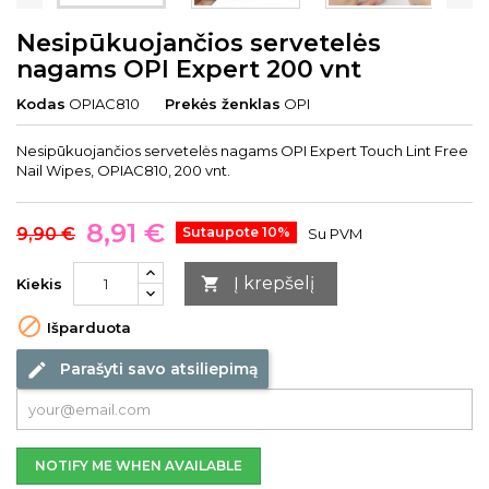
Nesipūkuojančios servetelės
nagams OPI Expert 200 vnt
Kodas
OPIAC810
Prekės ženklas
OPI
Nesipūkuojančios servetelės nagams OPI Expert Touch Lint Free
Nail Wipes, OPIAC810, 200 vnt.
8,91 €
9,90 €
Sutaupote 10%
Su PVM
Į krepšelį

Kiekis

Išparduota
Parašyti savo atsiliepimą
edit
NOTIFY ME WHEN AVAILABLE