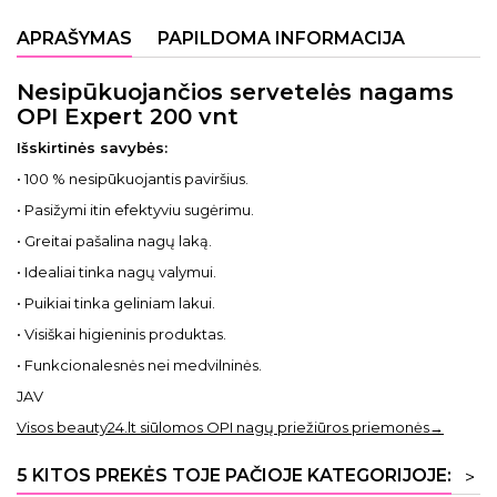
APRAŠYMAS
PAPILDOMA INFORMACIJA
Nesipūkuojančios servetelės nagams
OPI Expert 200 vnt
Išskirtinės savybės:
• 100 % nesipūkuojantis paviršius.
• Pasižymi itin efektyviu sugėrimu.
• Greitai pašalina nagų laką.
• Idealiai tinka nagų valymui.
• Puikiai tinka geliniam lakui.
• Visiškai higieninis produktas.
• Funkcionalesnės nei medvilninės.
JAV
Visos beauty24.lt siūlomos OPI nagų priežiūros priemonės→
5 KITOS PREKĖS TOJE PAČIOJE KATEGORIJOJE:
>