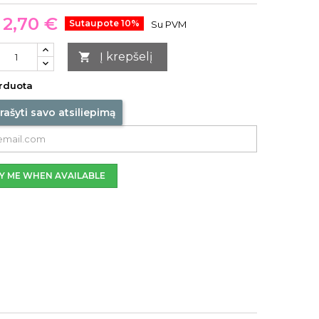
2,70 €
Sutaupote 10%
Su PVM
Į krepšelį

rduota
rašyti savo atsiliepimą
Y ME WHEN AVAILABLE