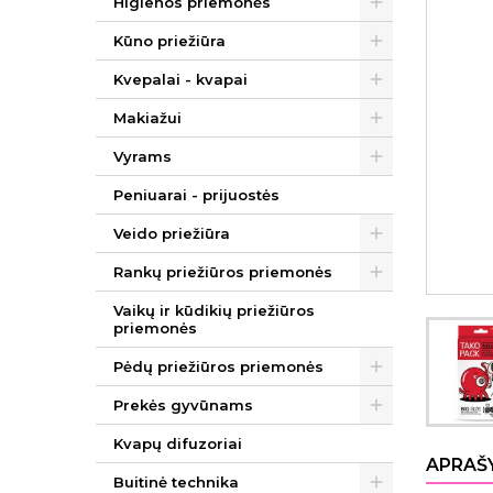
Higienos priemonės
Kūno priežiūra
Kvepalai - kvapai
Makiažui
Vyrams
Peniuarai - prijuostės
Veido priežiūra
Rankų priežiūros priemonės
Vaikų ir kūdikių priežiūros
priemonės
Pėdų priežiūros priemonės
Prekės gyvūnams
Kvapų difuzoriai
APRAŠ
Buitinė technika