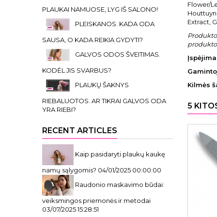
Flower/Le
PLAUKAI NAMUOSE, LYG IŠ SALONO!
Houttuyni
Extract, 
PLEISKANOS. KADA ODA
Produkto 
SAUSA, O KADA REIKIA GYDYTI?
produkto 
GALVOS ODOS ŠVEITIMAS.
Įspėjima
KODĖL JIS SVARBUS?
Gaminto
PLAUKŲ ŠAKNYS
Kilmės š
RIEBALUOTOS. AR TIKRAI GALVOS ODA
5 KITO
YRA RIEBI?
RECENT ARTICLES
Kaip pasidaryti plaukų kaukę
namų sąlygomis?
04/01/2025 00:00:00
Raudonio maskavimo būdai:
veiksmingos priemonės ir metodai
03/07/2025 15:28:51