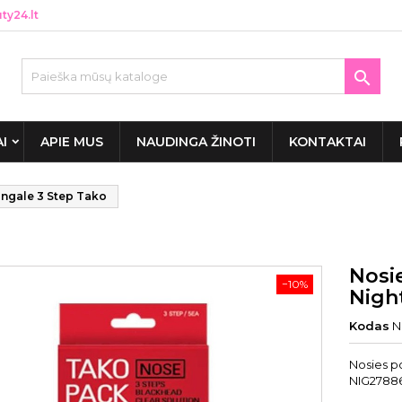
y24.lt

AI
APIE MUS
NAUDINGA ŽINOTI
KONTAKTAI
ingale 3 Step Tako
Nosi
−10%
Nigh
Kodas
N
Nosies p
NIG27886