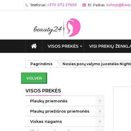
Telefonas:
+370 672 27650
El. Paštas:
eshop@beaut
VISOS PREKĖS
VISI PREKIŲ ŽENKL
Pagrindinis
Nosies porų valymo juostelės Night
VOLVER
VISOS PREKĖS
Plaukų priemonės
Plaukų priežiūros priemonės
Viskas nagams