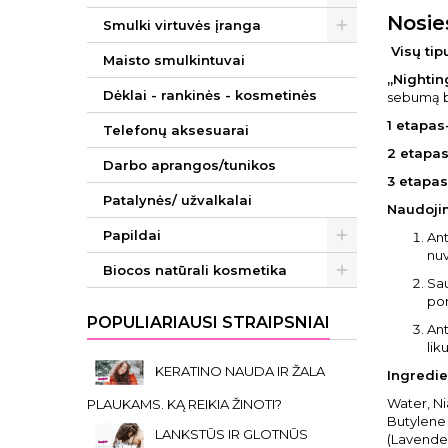
Nosie
Smulki virtuvės įranga
Visų tip
Maisto smulkintuvai
„Nightin
Dėklai - rankinės - kosmetinės
sebumą be
1 etapas
Telefonų aksesuarai
2 etapa
Darbo aprangos/tunikos
3 etapas
Patalynės/ užvalkalai
Naudoji
Papildai
Ant
nuv
Biocos natūrali kosmetika
Sau
por
POPULIARIAUSI STRAIPSNIAI
Ant
lik
KERATINO NAUDA IR ŽALA
Ingredie
Water, Ni
PLAUKAMS. KĄ REIKIA ŽINOTI?
Butylene 
LANKSTŪS IR GLOTNŪS
(Lavender