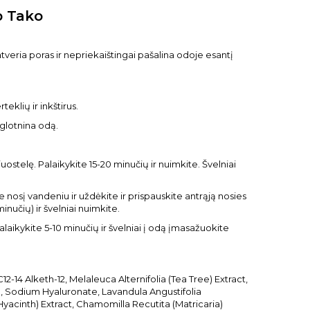
p Tako
atveria poras ir nepriekaištingai pašalina odoje esantį
eklių ir inkštirus.
 glotnina odą.
ostelę. Palaikykite 15-20 minučių ir nuimkite. Švelniai
osį vandeniu ir uždėkite ir prispauskite antrąją nosies
inučių) ir švelniai nuimkite.
alaikykite 5-10 minučių ir švelniai į odą įmasažuokite
4 Alketh-12, Melaleuca Alternifolia (Tea Tree) Extract,
, Sodium Hyaluronate, Lavandula Angustifolia
(Hyacinth) Extract, Chamomilla Recutita (Matricaria)