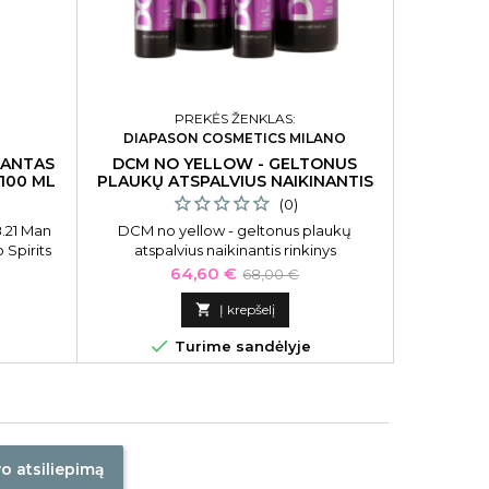
PREKĖS ŽENKLAS:
DIAPASON COSMETICS MILANO
RANTAS
DCM NO YELLOW - GELTONUS
GELIS- LA
 100 ML
PLAUKŲ ATSPALVIUS NAIKINANTIS
RINKINYS
(0)
.21 Man
DCM no yellow - geltonus plaukų
Gelis- lakas
Spirits
atspalvius naikinantis rinkinys
Aw
Kaina
Bazinė
64,60 €
68,00 €
kaina

Į krepšelį


Turime sandėlyje
vo atsiliepimą