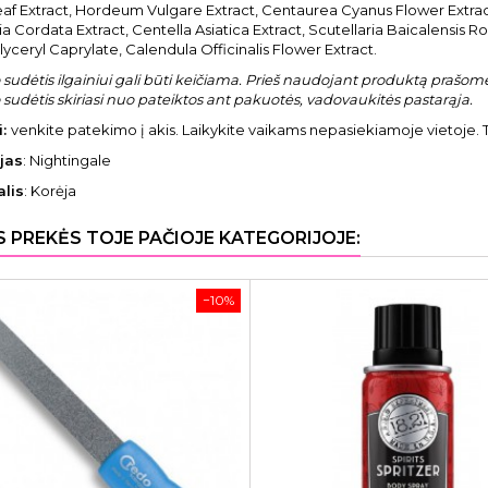
af Extract, Hordeum Vulgare Extract, Centaurea Cyanus Flower Extract
a Cordata Extract, Centella Asiatica Extract, Scutellaria Baicalensis R
Glyceryl Caprylate, Calendula Officinalis Flower Extract.
sudėtis ilgainiui gali būti keičiama. Prieš naudojant produktą prašome 
sudėtis skiriasi nuo pateiktos ant pakuotės, vadovaukitės pastarąja.
i:
venkite patekimo į akis. Laikykite vaikams nepasiekiamoje vietoje. T
jas
: Nightingale
alis
: Korėja
S PREKĖS TOJE PAČIOJE KATEGORIJOJE:
−10%