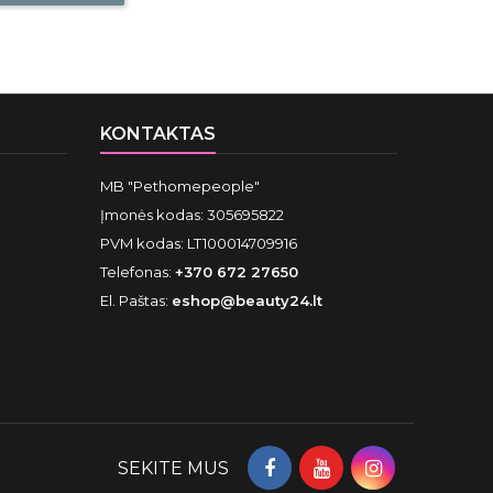
KONTAKTAS
MB "Pethomepeople"
Įmonės kodas: 305695822
PVM kodas: LT100014709916
Telefonas:
+370 672 27650
El. Paštas:
eshop@beauty24.lt
SEKITE MUS