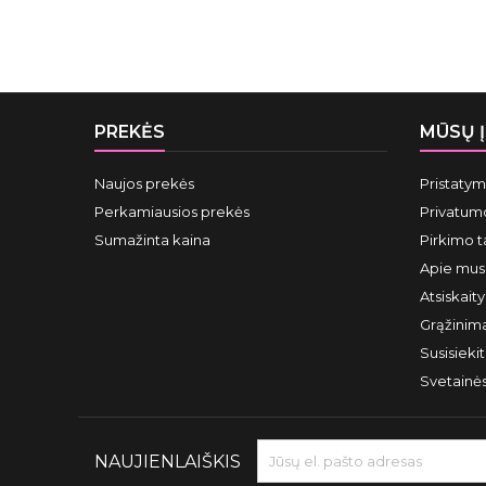
PREKĖS
MŪSŲ 
Naujos prekės
Pristaty
Perkamiausios prekės
Privatumo
Sumažinta kaina
Pirkimo t
Apie mus
Atsiskait
Grąžinima
Susisieki
Svetainė
NAUJIENLAIŠKIS