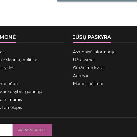
ĮMONĖ
JŪSŲ PASKYRA
mas
Asmeninė informacija
 ir slapukų politika
Užsakymai
aisyklės
Grąžinimo kvitai
Adresai
ymo būdai
Mano įspėjimai
s ir kokybės garantija
te su mumis
s žemėlapis