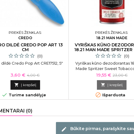
PREKĖS ŽENKLAS:
PREKĖS ŽENKLAS:
CREDO
18.21 MAN MADE
RO DILDĖ CREDO POP ART 13
VYRIŠKAS KŪNO DEZODO
CM
18.21 MAN MADE SPRITZER
(0)
(0)
 dildė Credo Pop Art CRE17512, 5"
Vyriškas kūno dezodorantas 18
Made Spritzer Sweet Tobacco 
SPZ3ST, 100 ml
Kaina
Bazinė
Kaina
Bazinė
3,60 €
19,55 €
4,00 €
23,00 €
kaina
kaina

Į krepšelį

Į krepšelį


Turime sandėlyje
Išparduota
ENTARAI (0)
Būkite pirmas, parašykite sa
edit