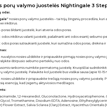
s porų valymo juostelės Nightingale 3 Ste
ų odai.
gale“
nosies porų valymo juostelės – tai trijų žingsnių procedūra, kuri 
i inkštirus.
-
poras šildanti juostelė, kuri atveria odos poras.
s
: odos inkštirus valanti juostelė, pašalinanti ant odos esantį sebumo pert
: odos poras sutraukianti juostelė, kuri sumažina odos poras, drėkina ir
mas:
 nuvalytos nosies uždėkite ir prispauskite pirmąją nosies porų valymo ju
alykite ištirpusio sebumo perteklių nuo odos.
somis rankomis nuimkite permatomą juostelę. Kruopščiai sudrėkinkite n
ų valymo juostelę. Palaukite kol juostelė bus visiškai sausa (apie 10-15 m
 nosies uždėkite ir prispauskite trečiąją nosies porų valymo juostelę. P
usią esenciją, kad įsigertų aktyviosios medžiagos.
nts:
acinamide, 1,2-Hexanediol, Gluconolactone, Hydroxyacetophenone, C12-1
Glycol, Tromethamine, Disodium EDTA, Adenosine, Ethylhexylglycerin
) Flower Extract, Salvia Sclarea (Clary) Extract, Hyacinthus Orientalis 