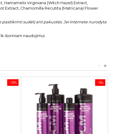
, Hamamelis Virginiana (Witch Hazel) Extract,
oot Extract, Chamomilla Recutita (Matricaria) Flower
pasitikrinti sudėtį ant pakuotės. Jei internete nurodyta
ik išoriniam naudojimui.
<
>
−15%
−5%