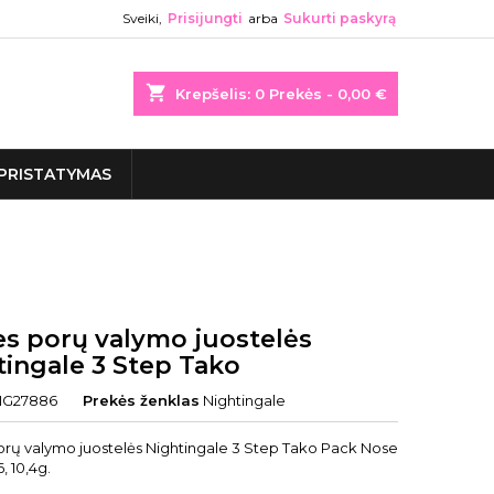
Sveiki,
Prisijungti
arba
Sukurti paskyrą
shopping_cart
Krepšelis:
0
Prekės - 0,00 €
PRISTATYMAS
es porų valymo juostelės
tingale 3 Step Tako
IG27886
Prekės ženklas
Nightingale
orų valymo juostelės Nightingale 3 Step Tako Pack Nose
, 10,4g.