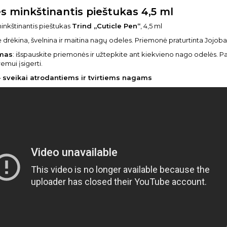
s minkštinantis pieštukas 4,5 ml
nkštinantis pieštukas
Trind „Cuticle Pen“
, 4,5 ml
drėkina, švelnina ir maitina nagų odeles. Priemonė praturtinta Jojoba, a
mas
: išspauskite priemonės ir užtepkite ant kiekvieno nago odelės. Pa
remui įsigerti.
– sveikai atrodantiems ir tvirtiems nagams