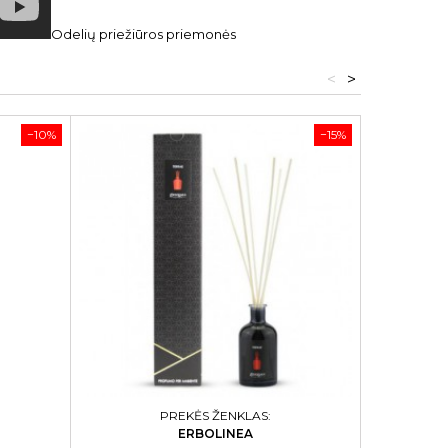
Odelių priežiūros priemonės
<
>
−10%
−15%
PREKĖS ŽENKLAS:
ERBOLINEA