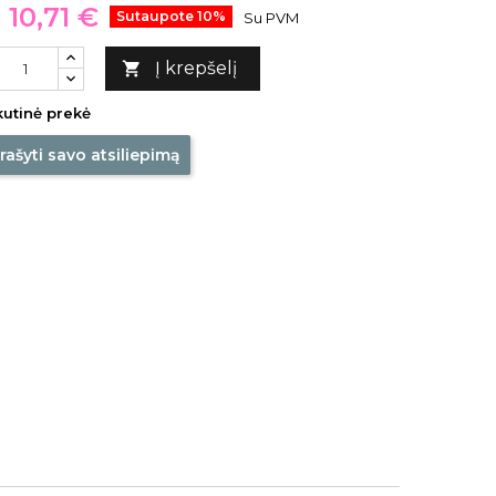
10,71 €
Sutaupote 10%
Su PVM
Į krepšelį

utinė prekė
rašyti savo atsiliepimą