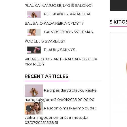
PLAUKAI NAMUOSE, LYG IŠ SALONO!
PLEISKANOS. KADA ODA
5 KITO
SAUSA, O KADA REIKIA GYDYTI?
GALVOS ODOS ŠVEITIMAS.
KODĖL JIS SVARBUS?
PLAUKŲ ŠAKNYS
RIEBALUOTOS. AR TIKRAI GALVOS ODA
YRA RIEBI?
RECENT ARTICLES
Kaip pasidaryti plaukų kaukę
namų sąlygomis?
04/01/2025 00:00:00
Raudonio maskavimo būdai:
veiksmingos priemonės ir metodai
03/07/2025 15:28:51