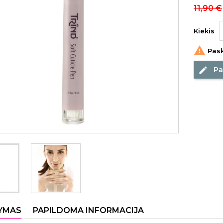
11,90 €
Kiekis

Pask
Pa
edit
YMAS
PAPILDOMA INFORMACIJA