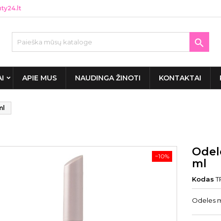
y24.lt

AI
APIE MUS
NAUDINGA ŽINOTI
KONTAKTAI
ml
Odele
−10%
ml
Kodas
T
Odeles mi