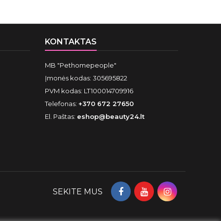
KONTAKTAS
MB "Pethomepeople"
Įmonės kodas: 305695822
PVM kodas: LT100014709916
Telefonas:
+370 672 27650
El. Paštas:
eshop@beauty24.lt
SEKITE MUS