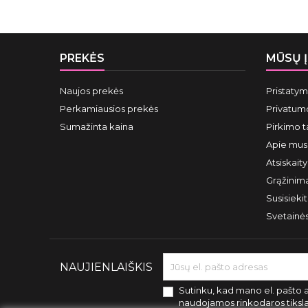
PREKĖS
MŪSŲ 
Naujos prekės
Pristaty
Perkamiausios prekės
Privatumo
Sumažinta kaina
Pirkimo t
Apie mus
Atsiskait
Grąžinima
Susisieki
Svetainė
NAUJIENLAIŠKIS
Sutinku, kad mano el. pašto 
naudojamos rinkodaros tiksl