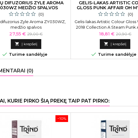
Ų DIFUZORIUS ZYLE AROMA
GELIS-LAKAS ARTISTIC C
030WZ MEDŽIO SPALVOS
GLOSS PUNK AFFAIR OH M
GLES 15 ML
(0)
(0)
difuzorius Zyle Aroma ZY030WZ,
Gelis-lakas Artistic Colour Glos
medžio spalvos
2018 Collection A Steam Punk A
My Gog-Gles ART2100171, 1
Kaina
Bazinė
Kaina
Bazinė
27,55 €
18,81 €
29,00 €
20,90 €
kaina
kaina

Į krepšelį

Į krepšelį


Turime sandėlyje
Turime sandėlyje
ENTARAI (0)
AI, KURIE PIRKO ŠIĄ PREKĘ TAIP PAT PIRKO:
−10%