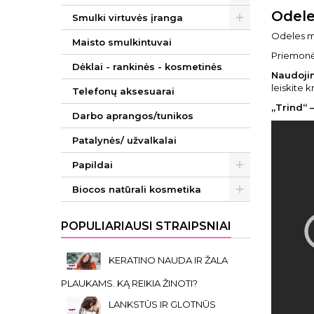
Odele
Smulki virtuvės įranga
Odeles mi
Maisto smulkintuvai
Priemonė 
Dėklai - rankinės - kosmetinės
Naudoji
leiskite k
Telefonų aksesuarai
„Trind“ 
Darbo aprangos/tunikos
Patalynės/ užvalkalai
Papildai
Biocos natūrali kosmetika
POPULIARIAUSI STRAIPSNIAI
KERATINO NAUDA IR ŽALA
PLAUKAMS. KĄ REIKIA ŽINOTI?
LANKSTŪS IR GLOTNŪS