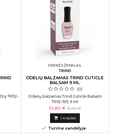
PREKĖS ŽENKLAS:
TRIND
TRIND
ODELIŲ BALZAMAS TRIND CUTICLE
NAGŲ LAK
BALSAM 9 ML
(0)
Dry TR112-
Odelių balzamas Trind Cuticle Balsam
Nagų lako
TR112-195, 9 ml
Kaina
Bazinė
10,80 €
12,00 €
kaina

Į krepšelį

Turime sandėlyje