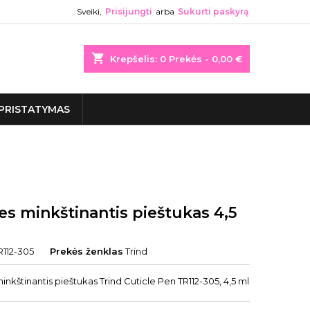
Sveiki,
Prisijungti
arba
Sukurti paskyrą
shopping_cart
Krepšelis:
0
Prekės - 0,00 €
PRISTATYMAS
s minkštinantis pieštukas 4,5
R112-305
Prekės ženklas
Trind
nkštinantis pieštukas Trind Cuticle Pen TR112-305, 4,5 ml