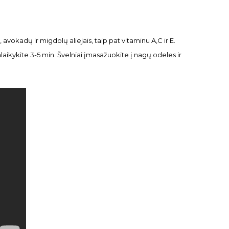
vokadų ir migdolų aliejais, taip pat vitaminu A,C ir E.
laikykite 3-5 min. Švelniai įmasažuokite į nagų odeles ir