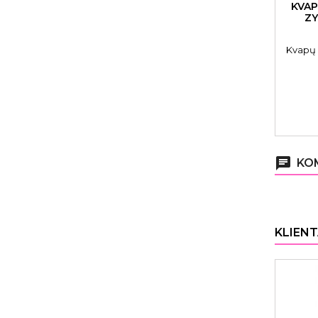
KVAP
ZY
Kvapų 
chat
KOM
KLIENT