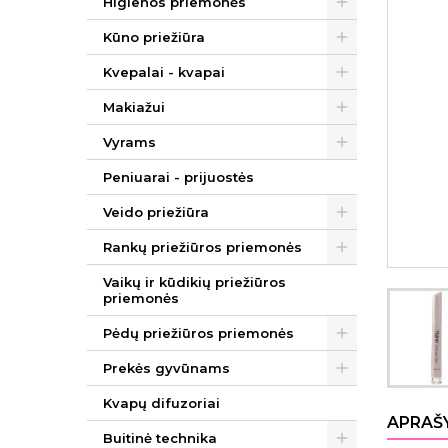
Higienos priemonės
Kūno priežiūra
Kvepalai - kvapai
Makiažui
Vyrams
Peniuarai - prijuostės
Veido priežiūra
Rankų priežiūros priemonės
Vaikų ir kūdikių priežiūros
priemonės
Pėdų priežiūros priemonės
Prekės gyvūnams
Kvapų difuzoriai
APRAŠ
Buitinė technika