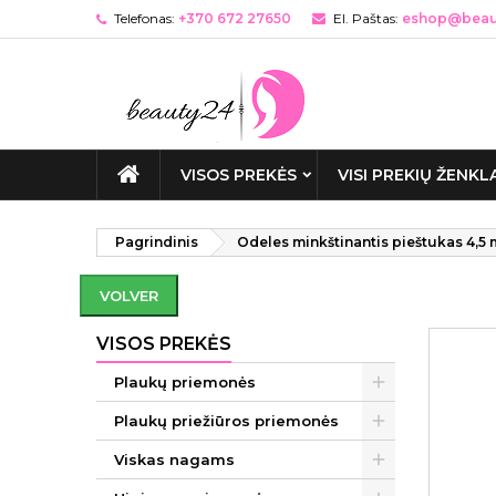
Telefonas:
+370 672 27650
El. Paštas:
eshop@beaut
VISOS PREKĖS
VISI PREKIŲ ŽENKL
Pagrindinis
Odeles minkštinantis pieštukas 4,5 
VOLVER
VISOS PREKĖS
Plaukų priemonės
Plaukų priežiūros priemonės
Viskas nagams