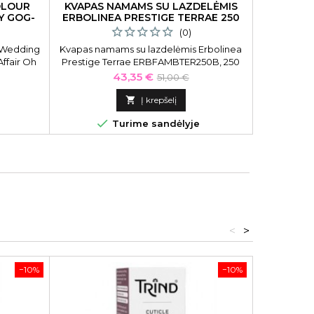
OLOUR
KVAPAS NAMAMS SU LAZDELĖMIS
ŠEPETY
Y GOG-
ERBOLINEA PRESTIGE TERRAE 250
THINK 
ML
(0)
s Wedding
Kvapas namams su lazdelėmis Erbolinea
Lenktas še
ffair Oh
Prestige Terrae ERBFAMBTER250B, 250
Fingerbru
5 ml
ml
Bubble Pi
Kaina
Bazinė
43,35 €
51,00 €
kaina

Į krepšelį

Turime sandėlyje
<
>
−10%
−10%