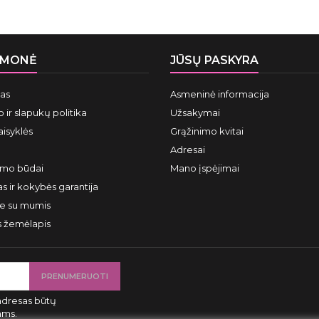
ĮMONĖ
JŪSŲ PASKYRA
mas
Asmeninė informacija
 ir slapukų politika
Užsakymai
aisyklės
Grąžinimo kvitai
Adresai
ymo būdai
Mano įspėjimai
s ir kokybės garantija
te su mumis
s žemėlapis
adresas būtų
ams.