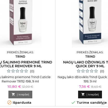
PREKĖS ŽENKLAS:
PREKĖS ŽENKLAS:
TRIND
TRIND
Ų ŠALINIMO PRIEMONĖ TRIND
NAGŲ LAKO DŽIOVIKLIS 
CUTICLE REMOVER 9 ML
QUICK DRY 9 ML
(0)
(0)
 šalinimo priemonė Trind Cuticle
Nagų lako džioviklis Trind Quick 
Remover TR112-198, 9 ml
199, 9 ml
Kaina
Bazinė
Kaina
Bazinė
10,80 €
7,56 €
12,00 €
8,40 €
kaina
kaina

Į krepšelį

Į krepšelį


Išparduota
Turime sandėlyje