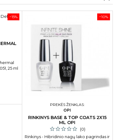
−15%
−10%
HERMAL
SMŪGINI
MASA
Thermal
Smūginis m
51, 25 ml
mas

PREKĖS ŽENKLAS:
OPI
RINKINYS BASE & TOP COATS 2X15
ML OPI
(0)
Rinkinys - Hibridinio nagų lako pagrindas ir