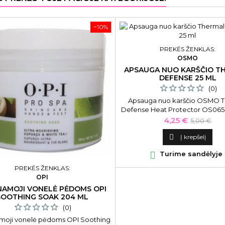
−10%
PREKĖS ŽENKLAS:
OSMO
APSAUGA NUO KARŠČIO T
DEFENSE 25 ML
(0)
Apsauga nuo karščio OSMO 
Defense Heat Protector OS0650
Kaina
Bazinė
4,25 €
5,00 €
kaina

Į krepšelį

Turime sandėlyje
PREKĖS ŽENKLAS:
OPI
NAMOJI VONELĖ PĖDOMS OPI
SOOTHING SOAK 204 ML
(0)
moji vonelė pėdoms OPI Soothing