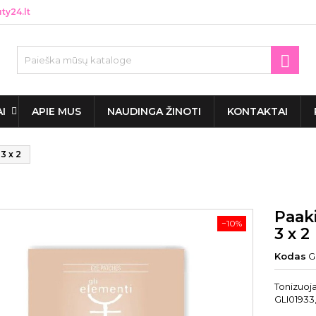
y24.lt

AI
APIE MUS
NAUDINGA ŽINOTI
KONTAKTAI
3 x 2
Paak
−10%
3 x 2
Kodas
G
Tonizuoj
GLI01933,