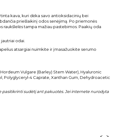
tinta kava, kuri dėka savo antioksidacinių bei
abdančia priešlaikinį odos senėjimą. Po priemonės
os raukšlelės tampa mažiau pastebimos. Paakių oda
autriai odai.
lapelius atsargiai nuimkite ir įmasažuokite serumo
Hordeum Vulgare (Barley) Stem Water), Hyaluronic
hol, Polyglyceryl-4 Caprate, Xanthan Gum, Dehydroacetic
pasitikrinti sudėtį ant pakuotės. Jei internete nurodyta
<
>