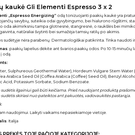
ų kaukė Gli Elementi Espresso 3 x 2
enti „Espresso Energizing“
odą tonizuojanti paakių kaukė yra pratur
jančių savybių, suteikia odai gyvybingumo, bei hialurono rūgštimi, st
 oda akimirksniu tampa glotnesnė, stangresnė, o raukšlės bei mimik
aivinta, natūraliai švytinti bei sumažėja tamsių ratilų po akimis.
 sudėtyje nėra parabenų. Dermatologiškai patikrinta. Tinka naudoti ir j
mas
: paakių lapelius dėkite ant švarios paakių odos. Po 10-15 minučių 
 į odą.
nts:
ter, Sulphureous Geothermal Water), Hordeum Vulgare Stem Water (
fea Arabica Seed Oil (Coffea Arabica (Coffee) Seed Oil), Benzyl Alco
ric Acid, Potassium Sorbate, Sodium Benzoate.
sudėtis ilgainiui gali būti keičiama. Prieš naudojant produktą prašome 
sudėtis skiriasi nuo pateiktos ant pakuotės, vadovaukitės pastarąja.
:
niam naudojimui. Laikyti vaikams nepasiekiamoje vietoje.
alis
: Italija
S PREKĖS TOJE PAČIOJE KATEGORIJOJE: