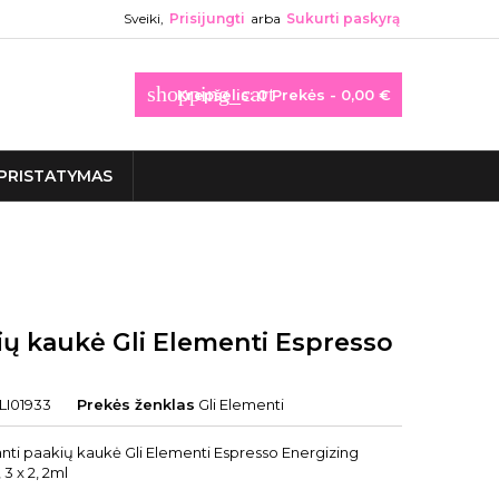
Sveiki,
Prisijungti
arba
Sukurti paskyrą
shopping_cart
Krepšelis:
0
Prekės - 0,00 €
PRISTATYMAS
ių kaukė Gli Elementi Espresso
LI01933
Prekės ženklas
Gli Elementi
anti paakių kaukė Gli Elementi Espresso Energizing
 3 x 2, 2ml