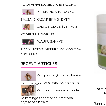
PLAUKAI NAMUOSE, LYG IŠ SALONO!
PLEISKANOS. KADA ODA
SAUSA, O KADA REIKIA GYDYTI?
GALVOS ODOS ŠVEITIMAS.
KODĖL JIS SVARBUS?
PLAUKŲ ŠAKNYS
RIEBALUOTOS. AR TIKRAI GALVOS ODA
YRA RIEBI?
RECENT ARTICLES
Kaip pasidaryti plaukų kaukę
namų sąlygomis?
04/01/2025 00:00:00
RAMI
Raudonio maskavimo būdai:
veiksmingos priemonės ir metodai
03/07/2025 15:28:51
Ramina