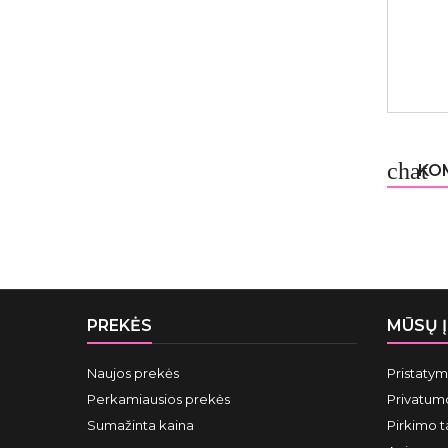
chat
KOM
PREKĖS
MŪSŲ 
Naujos prekės
Pristaty
Perkamiausios prekės
Privatumo
Sumažinta kaina
Pirkimo t