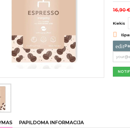
16,90 
Kiekis

Išpa
edit
Pa
NOTIF
YMAS
PAPILDOMA INFORMACIJA