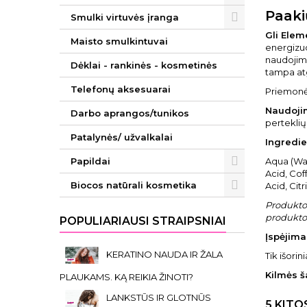
Paaki
Smulki virtuvės įranga
Gli Elem
Maisto smulkintuvai
energizuo
naudojimo
Dėklai - rankinės - kosmetinės
tampa atg
Telefonų aksesuarai
Priemonės
Naudoji
Darbo aprangos/tunikos
perteklių
Patalynės/ užvalkalai
Ingredie
Papildai
Aqua (Wa
Acid, Cof
Biocos natūrali kosmetika
Acid, Cit
Produkto 
produkto 
POPULIARIAUSI STRAIPSNIAI
Įspėjimai
KERATINO NAUDA IR ŽALA
Tik išori
Kilmės š
PLAUKAMS. KĄ REIKIA ŽINOTI?
LANKSTŪS IR GLOTNŪS
5 KITO