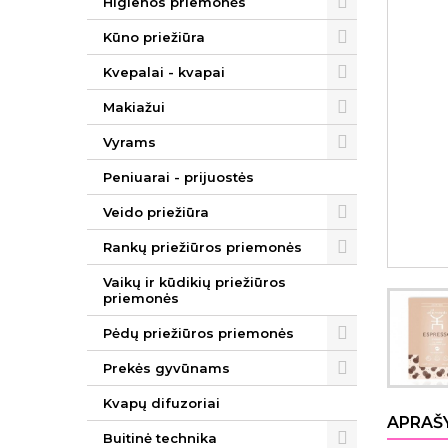
Higienos priemonės
Kūno priežiūra
Kvepalai - kvapai
Makiažui
Vyrams
Peniuarai - prijuostės
Veido priežiūra
Rankų priežiūros priemonės
Vaikų ir kūdikių priežiūros
priemonės
Pėdų priežiūros priemonės
Prekės gyvūnams
Kvapų difuzoriai
APRAŠ
Buitinė technika