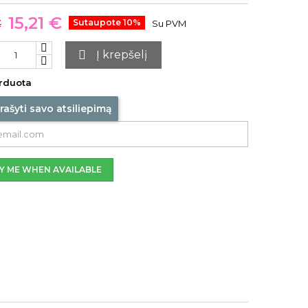
15,21 €
€
Sutaupote 10%
Su PVM

Į krepšelį
rduota
rašyti savo atsiliepimą
Y ME WHEN AVAILABLE