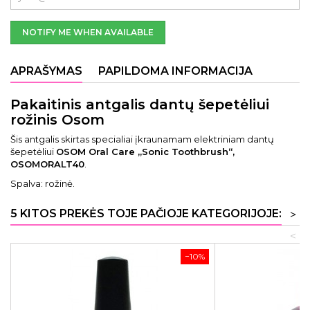
NOTIFY ME WHEN AVAILABLE
APRAŠYMAS
PAPILDOMA INFORMACIJA
Pakaitinis antgalis dantų šepetėliui
rožinis Osom
Šis antgalis skirtas specialiai įkraunamam elektriniam dantų
šepetėliui
OSOM Oral Care „Sonic Toothbrush“,
OSOMORALT40
.
Spalva: rožinė.
5 KITOS PREKĖS TOJE PAČIOJE KATEGORIJOJE:
>
<
−10%