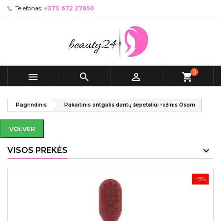
Telefonas:
+370 672 27650
0



shopping_cart
Pagrindinis
Pakaitinis antgalis dantų šepetėliui rožinis Osom
VOLVER
VISOS PREKĖS
−5%