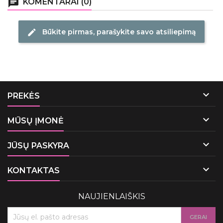
chat
KOMENTARAI (0)
Būkite pirmas, parašykite savo atsiliepimą
edit

PREKĖS

MŪSŲ ĮMONĖ

JŪSŲ PASKYRA

KONTAKTAS
NAUJIENLAIŠKIS