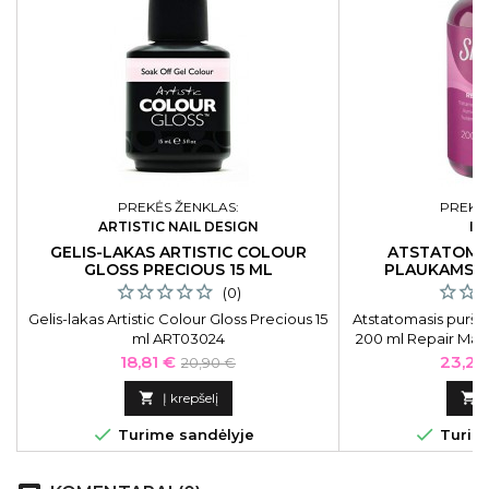
PREKĖS ŽENKLAS:
PREKĖS
ARTISTIC NAIL DESIGN
IN
GELIS-LAKAS ARTISTIC COLOUR
ATSTATOMAS
GLOSS PRECIOUS 15 ML
PLAUKAMS S
(0)
Gelis-lakas Artistic Colour Gloss Precious 15
Atstatomasis puršk
ml ART03024
200 ml Repair Magi
ml. Atstatomasis purš
Kaina
Bazinė
Kaina
18,81 €
23,25
20,90 €
pažeistiems, nuv
kaina
plaukams, kuriuos p

Į krepšelį



Turime sandėlyje
Turime