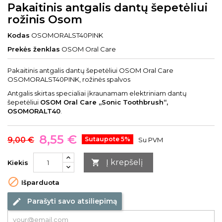
Pakaitinis antgalis dantų šepetėliui
rožinis Osom
Kodas
OSOMORALST40PINK
Prekės ženklas
OSOM Oral Care
Pakaitinis antgalis dantų šepetėliui OSOM Oral Care
OSOMORALST40PINK, rožinės spalvos
Antgalis skirtas specialiai įkraunamam elektriniam dantų
šepetėliui
OSOM Oral Care „Sonic Toothbrush“,
OSOMORALT40
.
8,55 €
9,00 €
Sutaupote 5%
Su PVM
Į krepšelį

Kiekis

Išparduota
Parašyti savo atsiliepimą
edit