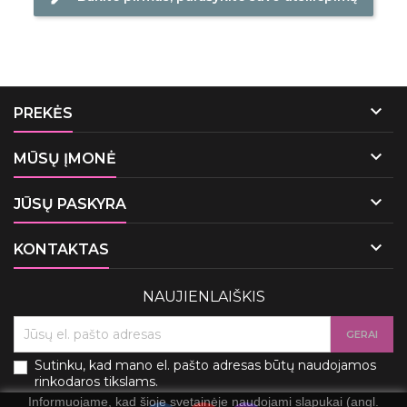

PREKĖS

MŪSŲ ĮMONĖ

JŪSŲ PASKYRA

KONTAKTAS
NAUJIENLAIŠKIS
Sutinku, kad mano el. pašto adresas būtų naudojamos
rinkodaros tikslams.
Informuojame, kad šioje svetainėje naudojami slapukai (angl.