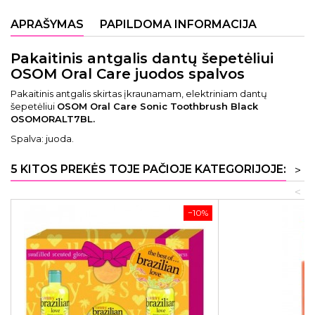
APRAŠYMAS
PAPILDOMA INFORMACIJA
Pakaitinis antgalis dantų šepetėliui
OSOM Oral Care juodos spalvos
Pakaitinis antgalis skirtas įkraunamam, elektriniam dantų
šepetėliui
OSOM Oral Care Sonic Toothbrush Black
OSOMORALT7BL.
Spalva: juoda.
5 KITOS PREKĖS TOJE PAČIOJE KATEGORIJOJE:
>
<
−10%