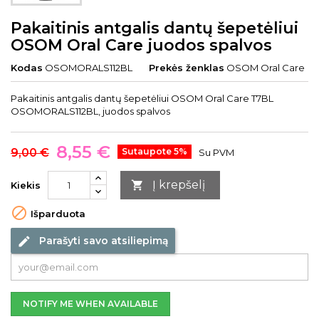
Pakaitinis antgalis dantų šepetėliui
OSOM Oral Care juodos spalvos
Kodas
OSOMORALS112BL
Prekės ženklas
OSOM Oral Care
Pakaitinis antgalis dantų šepetėliui OSOM Oral Care T7BL
OSOMORALS112BL, juodos spalvos
8,55 €
9,00 €
Sutaupote 5%
Su PVM
Į krepšelį

Kiekis

Išparduota
Parašyti savo atsiliepimą
edit
NOTIFY ME WHEN AVAILABLE