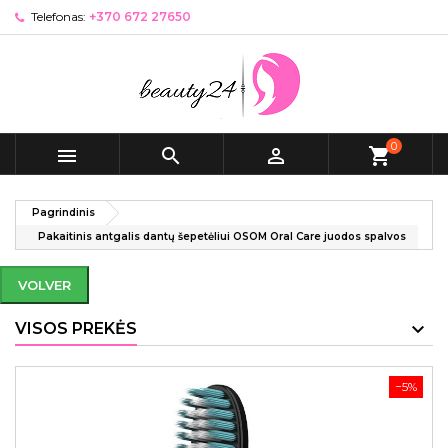
Telefonas:
+370 672 27650
0



shopping_cart
Pagrindinis
Pakaitinis antgalis dantų šepetėliui OSOM Oral Care juodos spalvos
VOLVER
VISOS PREKĖS
−5%