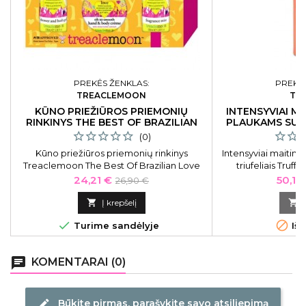
PREKĖS ŽENKLAS:
PREKĖS
TREACLEMOON
TR
KŪNO PRIEŽIŪROS PRIEMONIŲ
INTENSYVIAI MA
RINKINYS THE BEST OF BRAZILIAN
PLAUKAMS SU T
LOVE
(0)
Kūno priežiūros priemonių rinkinys
Intensyviai maitina
Treaclemoon The Best Of Brazilian Love
triufeliais Truff
TM101010154
TRUFFN1
Kaina
Bazinė
Kaina
24,21 €
50,15
26,90 €
kaina

Į krepšelį



Turime sandėlyje
Išp
chat
KOMENTARAI (0)
Būkite pirmas, parašykite savo atsiliepimą
edit