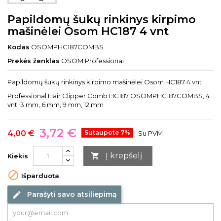
Papildomų šukų rinkinys kirpimo
mašinėlei Osom HC187 4 vnt
Kodas
OSOMPHC187COMBS
Prekės ženklas
OSOM Professional
Papildomų šukų rinkinys kirpimo mašinėlei Osom HC187 4 vnt
Professional Hair Clipper Comb HC187 OSOMPHC187COMBS, 4
vnt. 3 mm, 6 mm, 9 mm, 12 mm
3,72 €
4,00 €
Sutaupote 7%
Su PVM
Į krepšelį

Kiekis

Išparduota
Parašyti savo atsiliepimą
edit