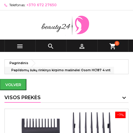
Telefonas:
+370 672 27650
0



shopping_cart
Pagrindinis
Papildomų šukų rinkinys kirpimo mašinėlei Osom HC187 4 vnt
VOLVER
VISOS PREKĖS
−7%