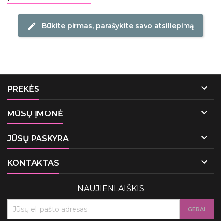
Būkite pirmas, parašykite savo atsiliepimą
edit

PREKĖS

MŪSŲ ĮMONĖ

JŪSŲ PASKYRA

KONTAKTAS
NAUJIENLAIŠKIS