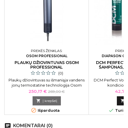
PREKĖS ŽENKLAS:
PREKĖS
OSOM PROFESSIONAL
DIAPASON CO
PLAUKŲ DŽIOVINTUVAS OSOM
DCM PERFECT 
PROFESSIONAL
ŠAMPŪNAS, K
PUR
(0)
Plaukų džiovintuvas su išmaniąja vandens
DCM Perfect Volum
jonų termostatine technologija Osom
kondicionie
Professional OSOMHL9HD, 1600 W, pilkas
Kaina
Bazinė
Kaina
250,17 €
42,75
269,00 €
kaina

Į krepšelį



Išparduota
Turime
chat
KOMENTARAI (0)