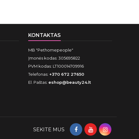
KONTAKTAS
MB "Pethomepeople"
Įmonės kodas: 305695822
PVM kodas: LT100014709916
Telefonas:
+370 672 27650
El. Paštas:
eshop@beauty24.lt
SEKITE MUS