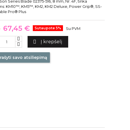
on Series Blade 02375-516, 8 mm, Nr. 4F, tinka
s: KM10™, KM5™, KM2, KM2 Deluxe, Power Grip®, SS-
able Pro® Plus
67,45 €
€
Sutaupote 5%
Su PVM

Į krepšelį
rašyti savo atsiliepimą