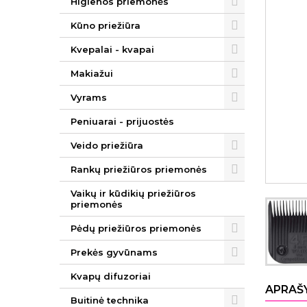
Higienos priemonės
Kūno priežiūra
Kvepalai - kvapai
Makiažui
Vyrams
Peniuarai - prijuostės
Veido priežiūra
Rankų priežiūros priemonės
Vaikų ir kūdikių priežiūros
priemonės
Pėdų priežiūros priemonės
Prekės gyvūnams
Kvapų difuzoriai
APRAŠ
Buitinė technika