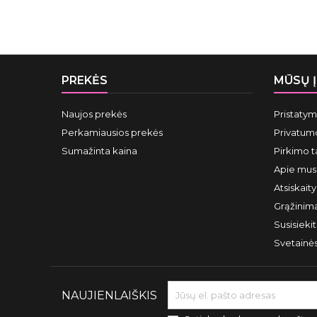
PREKĖS
MŪSŲ 
Naujos prekės
Pristaty
Perkamiausios prekės
Privatumo
Sumažinta kaina
Pirkimo t
Apie mus
Atsiskait
Grąžinima
Susisieki
Svetainė
NAUJIENLAIŠKIS