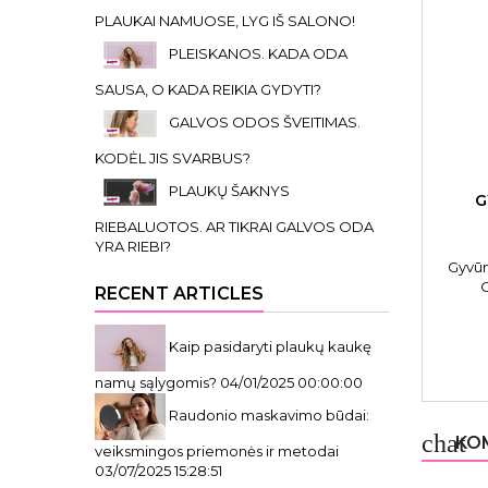
PLAUKAI NAMUOSE, LYG IŠ SALONO!
PLEISKANOS. KADA ODA
SAUSA, O KADA REIKIA GYDYTI?
GALVOS ODOS ŠVEITIMAS.
KODĖL JIS SVARBUS?
PLAUKŲ ŠAKNYS
G
RIEBALUOTOS. AR TIKRAI GALVOS ODA
YRA RIEBI?
Gyvūn
C
RECENT ARTICLES
Kaip pasidaryti plaukų kaukę
namų sąlygomis?
04/01/2025 00:00:00
Raudonio maskavimo būdai:
chat
KOM
veiksmingos priemonės ir metodai
03/07/2025 15:28:51