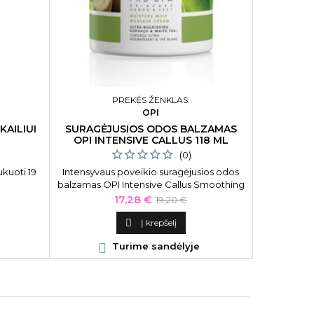
PREKĖS ŽENKLAS:
OPI
KAILIUI
SURAGĖJUSIOS ODOS BALZAMAS
ELEKTR
OPI INTENSIVE CALLUS 118 ML
(0)
ukuoti 19
Intensyvaus poveikio suragėjusios odos
Elektrinis
balzamas OPI Intensive Callus Smoothing
Oral Ca
Balm, OPIASC50 118 ml.
įkraunama
Kaina
Bazinė
17,28 €
19,20 €
šepetėlis. 
kaina
varginantį 

Į krepšelį

Turime sandėlyje
