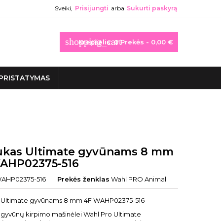
Sveiki,
Prisijungti
arba
Sukurti paskyrą
shopping_cart
Krepšelis:
0
Prekės - 0,00 €
PRISTATYMAS
iukas Ultimate gyvūnams 8 mm
AHP02375-516
AHP02375-516
Prekės ženklas
Wahl PRO Animal
s Ultimate gyvūnams 8 mm 4F WAHP02375-516
s gyvūnų kirpimo mašinėlei Wahl Pro Ultimate