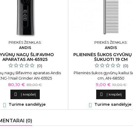
PREKĖS ŽENKLAS:
PREKĖS ŽENKLAS:
ANDIS
ANDIS
YVŪNŲ NAGŲ ŠLIFAVIMO
PLIENINĖS ŠUKOS GYVŪNŲ 
APARATAS AN-65925
ŠUKUOTI 19 CM
(0)
(0)
ų nagų šlifavimo aparatas Andis
Plieninės šukos gyvūnų kailiui š
NG-1 Nail Grinder AN-65925
cm, AN-68550
Kaina
Bazinė
Kaina
Bazinė
80,10 €
9,00 €
89,00 €
10,00 €
kaina
kaina

Į krepšelį

Į krepšelį

Turime sandėlyje

Turime sandėlyje
ENTARAI (0)