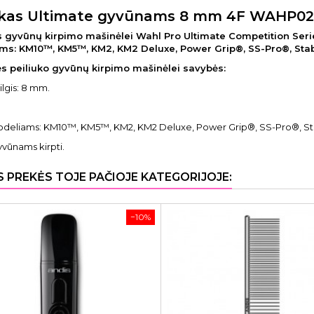
ukas Ultimate gyvūnams 8 mm 4F WAHP02
s gyvūnų kirpimo mašinėlei Wahl Pro Ultimate Competition Seri
s: KM10™, KM5™, KM2, KM2 Deluxe, Power Grip®, SS-Pro®, Stab
nės peiliuko gyvūnų kirpimo mašinėlei savybės:
ilgis: 8 mm.
modeliams: KM10™, KM5™, KM2, KM2 Deluxe, Power Grip®, SS-Pro®, St
gyvūnams kirpti.
S PREKĖS TOJE PAČIOJE KATEGORIJOJE:
−10%