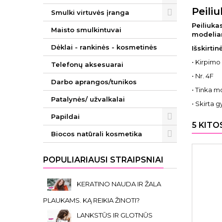
Peili
Smulki virtuvės įranga
Peiliuka
Maisto smulkintuvai
modeliam
Dėklai - rankinės - kosmetinės
Išskirti
• Kirpimo 
Telefonų aksesuarai
• Nr. 4F
Darbo aprangos/tunikos
• Tinka 
Patalynės/ užvalkalai
• Skirta 
Papildai
5 KITO
Biocos natūrali kosmetika
POPULIARIAUSI STRAIPSNIAI
KERATINO NAUDA IR ŽALA
PLAUKAMS. KĄ REIKIA ŽINOTI?
LANKSTŪS IR GLOTNŪS