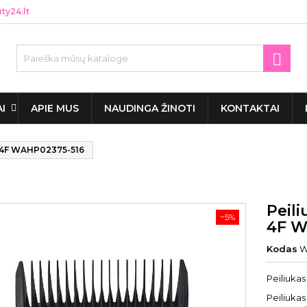
y24.lt

AI
APIE MUS
NAUDINGA ŽINOTI
KONTAKTAI
 4F WAHP02375-516
Peil
−5%
4F W
Kodas
W
Peiliuka
Peiliuka