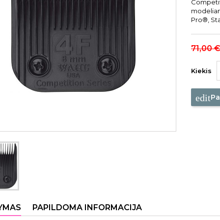
Competiti
modeliam
Pro®, St
71,00 
Kiekis
edit
Pa
YMAS
PAPILDOMA INFORMACIJA