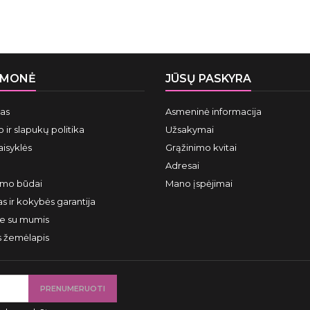
ĮMONĖ
JŪSŲ PASKYRA
mas
Asmeninė informacija
 ir slapukų politika
Užsakymai
aisyklės
Grąžinimo kvitai
Adresai
ymo būdai
Mano įspėjimai
s ir kokybės garantija
te su mumis
s žemėlapis