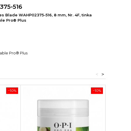
375-516
es Blade WAHP02375-516, 8 mm, Nr. 4F, tinka
le Pro® Plus
able Pro® Plus
<
>
−10%
−10%