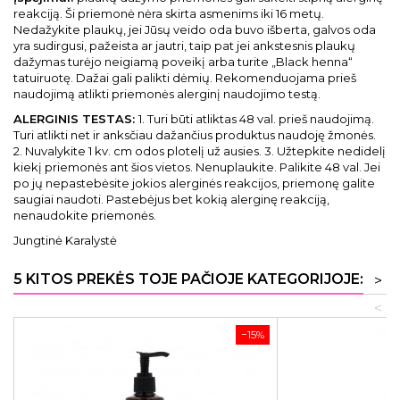
reakciją. Ši priemonė nėra skirta asmenims iki 16 metų.
Nedažykite plaukų, jei Jūsų veido oda buvo išberta, galvos oda
yra sudirgusi, pažeista ar jautri, taip pat jei ankstesnis plaukų
dažymas turėjo neigiamą poveikį arba turite „Black henna“
tatuiruotę. Dažai gali palikti dėmių. Rekomenduojama prieš
naudojimą atlikti priemonės alerginį naudojimo testą.
ALERGINIS TESTAS:
1. Turi būti atliktas 48 val. prieš naudojimą.
Turi atlikti net ir anksčiau dažančius produktus naudoję žmonės.
2. Nuvalykite 1 kv. cm odos plotelį už ausies. 3. Užtepkite nedidelį
kiekį priemonės ant šios vietos. Nenuplaukite. Palikite 48 val. Jei
po jų nepastebėsite jokios alerginės reakcijos, priemonę galite
saugiai naudoti. Pastebėjus bet kokią alerginę reakciją,
nenaudokite priemonės.
Jungtinė Karalystė
5 KITOS PREKĖS TOJE PAČIOJE KATEGORIJOJE:
>
<
−15%