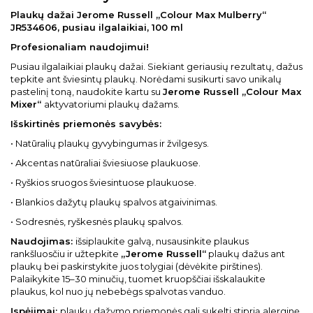
Plaukų dažai Jerome Russell „Colour Max Mulberry“
JR534606, pusiau ilgalaikiai, 100 ml
Profesionaliam naudojimui!
Pusiau ilgalaikiai plaukų dažai. Siekiant geriausių rezultatų, dažus
tepkite ant šviesintų plaukų. Norėdami susikurti savo unikalų
pastelinį toną, naudokite kartu su
Jerome Russell „Colour Max
Mixer“
aktyvatoriumi plaukų dažams.
Išskirtinės priemonės savybės:
• Natūralių plaukų gyvybingumas ir žvilgesys.
• Akcentas natūraliai šviesiuose plaukuose.
• Ryškios sruogos šviesintuose plaukuose.
• Blankios dažytų plaukų spalvos atgaivinimas.
• Sodresnės, ryškesnės plaukų spalvos.
Naudojimas:
išsiplaukite galvą, nusausinkite plaukus
rankšluosčiu ir užtepkite
„Jerome Russell“
plaukų dažus ant
plaukų bei paskirstykite juos tolygiai (dėvėkite pirštines).
Palaikykite 15–30 minučių, tuomet kruopščiai išskalaukite
plaukus, kol nuo jų nebebėgs spalvotas vanduo.
Įspėjimai:
plaukų dažymo priemonės gali sukelti stiprią alerginę