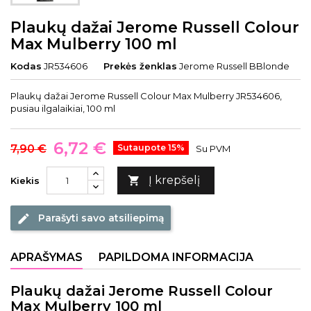
Plaukų dažai Jerome Russell Colour
Max Mulberry 100 ml
Kodas
JR534606
Prekės ženklas
Jerome Russell BBlonde
Plaukų dažai Jerome Russell Colour Max Mulberry JR534606,
pusiau ilgalaikiai, 100 ml
6,72 €
7,90 €
Sutaupote 15%
Su PVM
Į krepšelį

Kiekis
Parašyti savo atsiliepimą
edit
APRAŠYMAS
PAPILDOMA INFORMACIJA
Plaukų dažai Jerome Russell Colour
Max Mulberry 100 ml