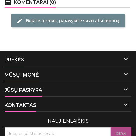
chat
KOMENTARAI (0)
Būkite pirmas, parašykite savo atsiliepimą
edit

PREKĖS

MŪSŲ ĮMONĖ

JŪSŲ PASKYRA

KONTAKTAS
NAUJIENLAIŠKIS