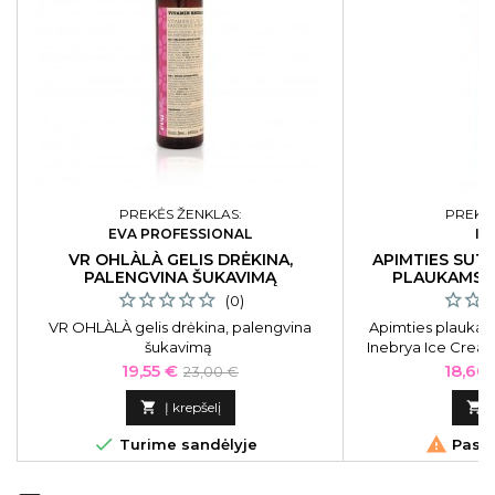
PREKĖS ŽENKLAS:
PREKĖS
EVA PROFESSIONAL
IN
VR OHLÀLÀ GELIS DRĖKINA,
APIMTIES SUT
PALENGVINA ŠUKAVIMĄ
PLAUKAMS I
(0)
VR OHLÀLÀ gelis drėkina, palengvina
Apimties plaukams
šukavimą
Inebrya Ice Crea
ICE263
Kaina
Bazinė
Kaina
19,55 €
18,60
23,00 €
kaina

Į krepšelį



Turime sandėlyje
Pasku