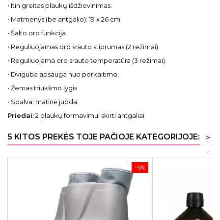
• Itin greitas plaukų išdžiovinimas.
• Matmenys (be antgalio): 19 x 26 cm.
• Šalto oro funkcija.
• Reguliuojamas oro srauto stiprumas (2 režimai).
• Reguliuojama oro srauto temperatūra (3 režimai).
• Dviguba apsauga nuo perkaitimo.
• Žemas triukšmo lygis.
• Spalva: matinė juoda.
Priedai:
2 plaukų formavimui skirti antgaliai.
5 KITOS PREKĖS TOJE PAČIOJE KATEGORIJOJE:
>
<
−5%