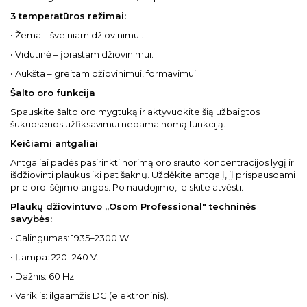
3 temperatūros režimai:
• Žema – švelniam džiovinimui.
• Vidutinė – įprastam džiovinimui.
• Aukšta – greitam džiovinimui, formavimui.
Šalto oro funkcija
Spauskite šalto oro mygtuką ir aktyvuokite šią užbaigtos
šukuosenos užfiksavimui nepamainomą funkciją.
Keičiami antgaliai
Antgaliai padės pasirinkti norimą oro srauto koncentracijos lygį ir
išdžiovinti plaukus iki pat šaknų. Uždėkite antgalį, jį prispausdami
prie oro išėjimo angos. Po naudojimo, leiskite atvėsti.
Plaukų džiovintuvo „Osom Professional" techninės
savybės:
• Galingumas: 1935–2300 W.
• Įtampa: 220–240 V.
• Dažnis: 60 Hz.
• Variklis: ilgaamžis DC (elektroninis).