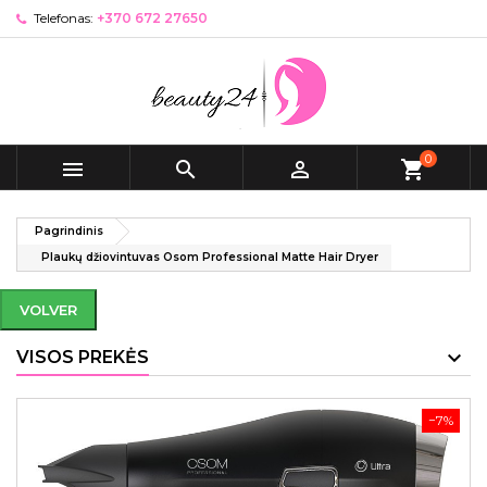
Telefonas:
+370 672 27650
0



shopping_cart
Pagrindinis
Plaukų džiovintuvas Osom Professional Matte Hair Dryer
VOLVER
VISOS PREKĖS
−7%