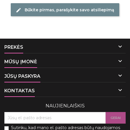
Būkite pirmas, parašykite savo atsiliepimą
edit

PREKĖS

MŪSŲ ĮMONĖ

JŪSŲ PASKYRA

KONTAKTAS
NAUJIENLAIŠKIS
Sutinku, kad mano el. pašto adresas būtų naudojamos