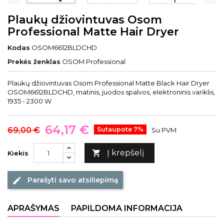
Plaukų džiovintuvas Osom
Professional Matte Hair Dryer
Kodas
OSOM6612BLDCHD
Prekės ženklas
OSOM Professional
Plaukų džiovintuvas Osom Professional Matte Black Hair Dryer
OSOM6612BLDCHD, matinis, juodos spalvos, elektroninis variklis,
1935 - 2300 W
64,17 €
69,00 €
Sutaupote 7%
Su PVM
Į krepšelį

Kiekis
Parašyti savo atsiliepimą
edit
APRAŠYMAS
PAPILDOMA INFORMACIJA