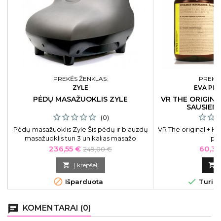
PREKĖS ŽENKLAS:
PREKĖS
ZYLE
EVA PR
PĖDŲ MASAŽUOKLIS ZYLE
VR THE ORIGINA
SAUSIEM
(0)
Pėdų masažuoklis Zyle Šis pėdų ir blauzdų
VR The original + 
masažuoklis turi 3 unikalias masažo
pl
programas. O papildoma šilumos funkcija
Kaina
Bazinė
Kaina
236,55 €
60,35
249,00 €
leis pajusti tikrą atsipalaidavimą ir mėgautis
kaina
masažo teikiamu malonumu!

Į krepšelį



Išparduota
Turime
chat
KOMENTARAI (0)