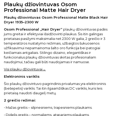
Plaukų džiovintuvas Osom
Professional Matte Hair Dryer
Plaukų džiovintuvas Osom Professional Matte Black Hair
Dryer 1935–2300 W
Osom Professional „Hair Dryer“
plaukų džiovintuvas padės
jums greitai ir efektyviai išsidžiovinti plaukus. Šis itin galingas
prietaisas pasižymi maksimalia net 2300 W galia, 2 greičio ir 3
temperatūros nustatymo režimais, užbaigtos šukuosenos
užfiksavimui nepamainoma šalto oro funkcija bei patogiai
keičiamais antgaliais. Stilingo dizaino, elegantiškas ir
funkcionalus plaukų džiovintuvas skirtas profesionaliam
naudojimui, tačiau gali būti naudojamas ir namuose.
Visi plaukų džiovintuvai→
Elektroninis variklis
Šio plaukų džiovintuvo pagrindinis privalumas yra elektroninis
(bešepetis) variklis. Tai itin ilgaamžiškas DC variklis, kuris leis
prietaisą naudoti daugelį metų.
2 greičio režimai:
• Mažas greitis – silpnesniems, trapesniems plaukams.
• Didelis greitis – normaliems, atspariems plaukams.