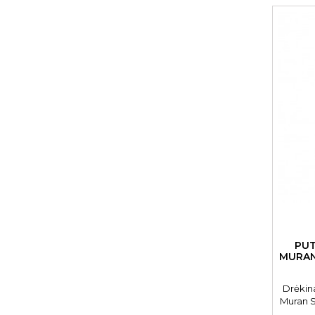
PUT
MURAN
Drėkin
Muran S
for D