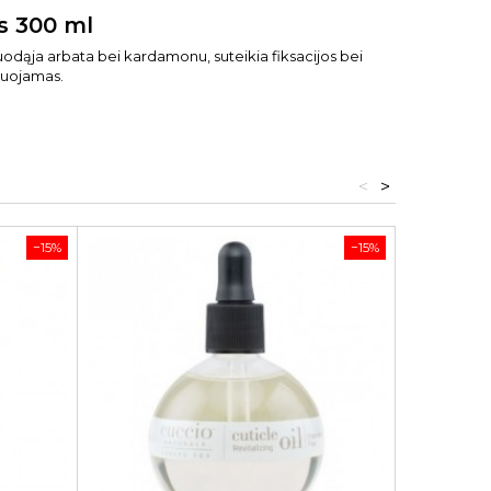
os 300 ml
 juodąja arbata bei kardamonu, suteikia fiksacijos bei
kuojamas.
<
>
−15%
−15%