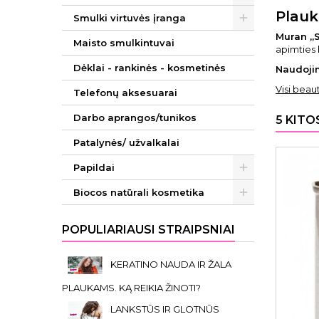
Plauk
Smulki virtuvės įranga
Muran „S
Maisto smulkintuvai
apimties 
Dėklai - rankinės - kosmetinės
Naudoji
Visi beau
Telefonų aksesuarai
Darbo aprangos/tunikos
5 KITO
Patalynės/ užvalkalai
Papildai
Biocos natūrali kosmetika
POPULIARIAUSI STRAIPSNIAI
KERATINO NAUDA IR ŽALA
PLAUKAMS. KĄ REIKIA ŽINOTI?
LANKSTŪS IR GLOTNŪS