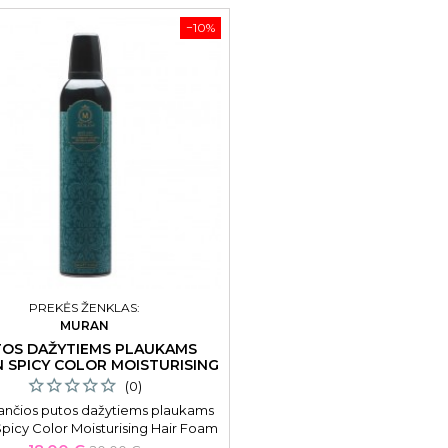
−10%
PREKĖS ŽENKLAS:
MURAN
OS DAŽYTIEMS PLAUKAMS
 SPICY COLOR MOISTURISING
300 ML
(0)
ančios putos dažytiems plaukams
picy Color Moisturising Hair Foam
yed Hair MSPCO01, apsaugo nuo