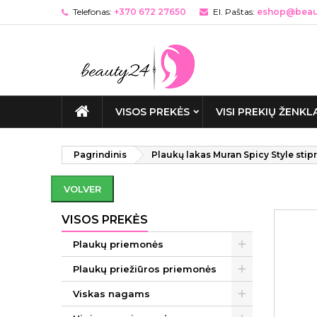
Telefonas:
+370 672 27650
El. Paštas:
eshop@beaut
VISOS PREKĖS
VISI PREKIŲ ŽENKL
Pagrindinis
Plaukų lakas Muran Spicy Style stipr
VOLVER
VISOS PREKĖS
Plaukų priemonės
Plaukų priežiūros priemonės
Viskas nagams