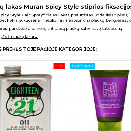
ų lakas Muran Spicy Style stiprios fiksacij
picy Style Hair Spray“
plaukų lakas, praturtintas juodaisiais pipirais,
bet kokiai šukuosenai. Nesulipina ir neapsunkina plaukų. Lengvai iššu
mas
: purkškite priemonę ant sausų plaukų, suformavę šukuoseną.
ty24.lt plaukų lakai→
S PREKĖS TOJE PAČIOJE KATEGORIJOJE:
−15%
Tik internetu