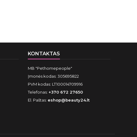
KONTAKTAS
MB "Pethomepeople"
Įmonės kodas: 305695822
PVM kodas: LT100014709916
Telefonas:
+370 672 27650
El. Paštas:
eshop@beauty24.lt