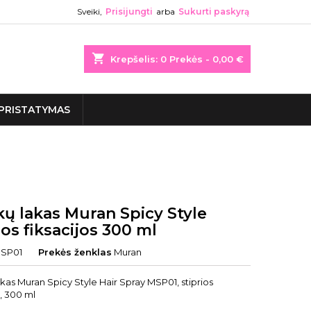
Sveiki,
Prisijungti
arba
Sukurti paskyrą
shopping_cart
Krepšelis:
0
Prekės - 0,00 €
PRISTATYMAS
kų lakas Muran Spicy Style
ios fiksacijos 300 ml
SP01
Prekės ženklas
Muran
kas Muran Spicy Style Hair Spray MSP01, stiprios
s, 300 ml