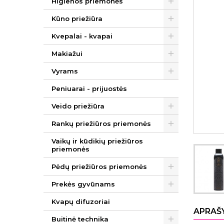
Higienos priemonės
Kūno priežiūra
Kvepalai - kvapai
Makiažui
Vyrams
Peniuarai - prijuostės
Veido priežiūra
Rankų priežiūros priemonės
Vaikų ir kūdikių priežiūros
priemonės
Pėdų priežiūros priemonės
Prekės gyvūnams
Kvapų difuzoriai
APRAŠ
Buitinė technika