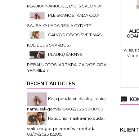
PLAUKAI NAMUOSE, LYG IŠ SALONO!
PLEISKANOS. KADA ODA
SAUSA, O KADA REIKIA GYDYTI?
ALI
GALVOS ODOS ŠVEITIMAS.
ODAI
KODĖL JIS SVARBUS?
Aliejus
PLAUKŲ ŠAKNYS
Made O
RIEBALUOTOS. AR TIKRAI GALVOS ODA
YRA RIEBI?
RECENT ARTICLES
chat
Kaip pasidaryti plaukų kaukę
KOM
namų sąlygomis?
04/01/2025 00:00:00
Raudonio maskavimo būdai:
veiksmingos priemonės ir metodai
KLIENT
03/07/2025 15:28:51