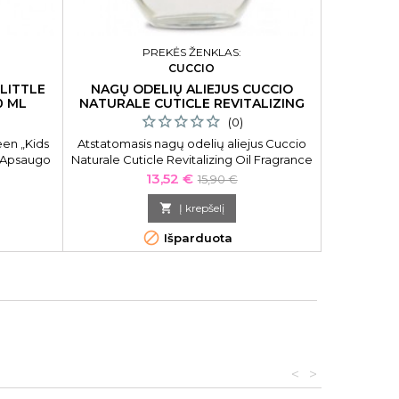
PREKĖS ŽENKLAS:
CUCCIO
LITTLE
NAGŲ ODELIŲ ALIEJUS CUCCIO
NAGŲ L
0 ML
NATURALE CUTICLE REVITALIZING
75 ML
(0)
een „Kids
Atstatomasis nagų odelių aliejus Cuccio
Nagų la
. Apsaugo
Naturale Cuticle Revitalizing Oil Fragrance
o drėgmę.
Free CNSC4084, 75 ml
Kaina
Bazinė
13,52 €
15,90 €
kaina

Į krepšelį

Išparduota
<
>