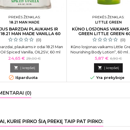
PREKĖS ŽENKLAS:
PREKĖS ŽENKLAS:
18.21 MAN MADE
LITTLE GREEN
EJUS BARZDAI PLAUKAMS IR
KŪNO LOSJONAS VAIKAMS 
 18.21 MAN MADE VANILLA 60
GREEN LITTLE GREEN 6
ML
(0)
(0)
 barzdai, plaukams ir odai 18.21 Man
Kūno losjonas vaikams Little Gr
il Spiced Vanilla, OIL2SV, 60 ml
Nourishing Body Lotion“, 60 ml
nuo odos išsausėjimo ir sulaik
Kaina
Bazinė
Kaina
Bazinė
24,65 €
5,87 €
29,00 €
6,90 €
Skirtas vaikams
kaina
kaina

Į krepšelį

Į krepšelį


Išparduota
Yra prekyboje
ENTARAI (0)
AI, KURIE PIRKO ŠIĄ PREKĘ TAIP PAT PIRKO: