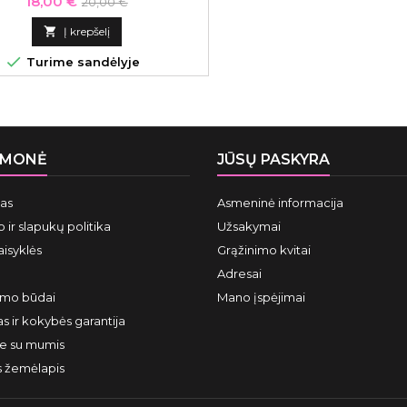
Kaina
Bazinė
18,00 €
20,00 €
karščio, 300 ml
kaina

Į krepšelį

Turime sandėlyje
ĮMONĖ
JŪSŲ PASKYRA
mas
Asmeninė informacija
 ir slapukų politika
Užsakymai
aisyklės
Grąžinimo kvitai
Adresai
ymo būdai
Mano įspėjimai
s ir kokybės garantija
te su mumis
s žemėlapis