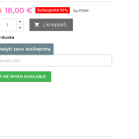
18,00 €
€
Sutaupote 10%
Su PVM
Į krepšelį

rduota
rašyti savo atsiliepimą
Y ME WHEN AVAILABLE