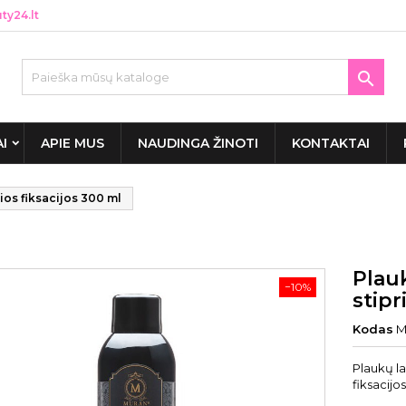
y24.lt

AI
APIE MUS
NAUDINGA ŽINOTI
KONTAKTAI
ios fiksacijos 300 ml
Plau
−10%
stipr
Kodas
M
Plaukų la
fiksacijo