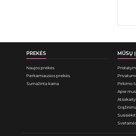
PREKĖS
MŪSŲ 
Naujos prekės
Pristaty
Perkamiausios prekės
Privatumo
Sumažinta kaina
Pirkimo t
Apie mus
Atsiskait
Grąžinima
Susisieki
Svetainė