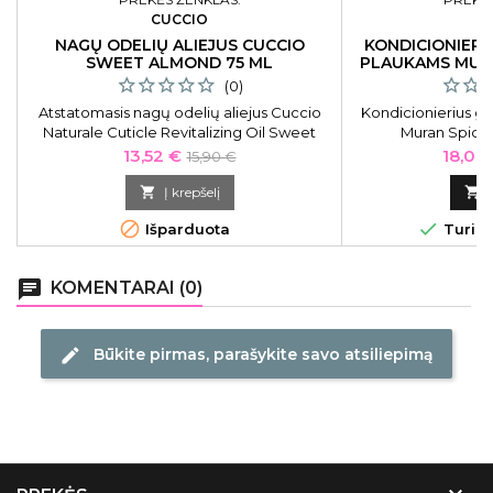
CUCCIO
M
NAGŲ ODELIŲ ALIEJUS CUCCIO
KONDICIONIER
SWEET ALMOND 75 ML
PLAUKAMS MURA
(0)
Atstatomasis nagų odelių aliejus Cuccio
Kondicionierius g
Naturale Cuticle Revitalizing Oil Sweet
Muran Spicy 
Almond CNSC4274, 75 ml
MSPCUCO
Kaina
Bazinė
Kaina
13,52 €
18,00
15,90 €
kaina

Į krepšelį



Išparduota
Turime
chat
KOMENTARAI (0)
Būkite pirmas, parašykite savo atsiliepimą
edit