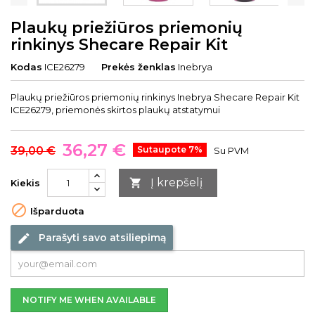
Plaukų priežiūros priemonių
rinkinys Shecare Repair Kit
Kodas
ICE26279
Prekės ženklas
Inebrya
Plaukų priežiūros priemonių rinkinys Inebrya Shecare Repair Kit
ICE26279, priemonės skirtos plaukų atstatymui
36,27 €
39,00 €
Sutaupote 7%
Su PVM
Į krepšelį

Kiekis

Išparduota
Parašyti savo atsiliepimą
edit
NOTIFY ME WHEN AVAILABLE