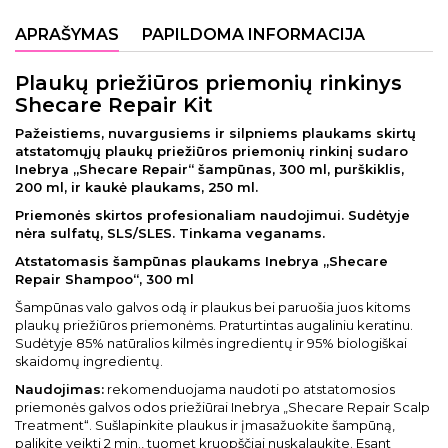
APRAŠYMAS
PAPILDOMA INFORMACIJA
Plaukų priežiūros priemonių rinkinys
Shecare Repair Kit
Pažeistiems, nuvargusiems ir silpniems plaukams skirtų
atstatomųjų plaukų priežiūros priemonių rinkinį sudaro
Inebrya „Shecare Repair“ šampūnas, 300 ml, purškiklis,
200 ml, ir kaukė plaukams, 250 ml.
Priemonės skirtos profesionaliam naudojimui. Sudėtyje
nėra sulfatų, SLS/SLES. Tinkama veganams.
Atstatomasis šampūnas plaukams Inebrya „Shecare
Repair Shampoo“, 300 ml
Šampūnas valo galvos odą ir plaukus bei paruošia juos kitoms
plaukų priežiūros priemonėms. Praturtintas augaliniu keratinu.
Sudėtyje 85% natūralios kilmės ingredientų ir 95% biologiškai
skaidomų ingredientų.
Naudojimas:
rekomenduojama naudoti po atstatomosios
priemonės galvos odos priežiūrai Inebrya „Shecare Repair Scalp
Treatment“. Sušlapinkite plaukus ir įmasažuokite šampūną,
palikite veikti 2 min., tuomet kruopščiai nuskalaukite. Esant