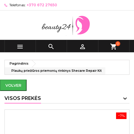
Telefonas:
+370 672 27650
0



shopping_cart
Pagrindinis
Plaukų priežiūros priemonių rinkinys Shecare Repair Kit
VOLVER
VISOS PREKĖS
−7%