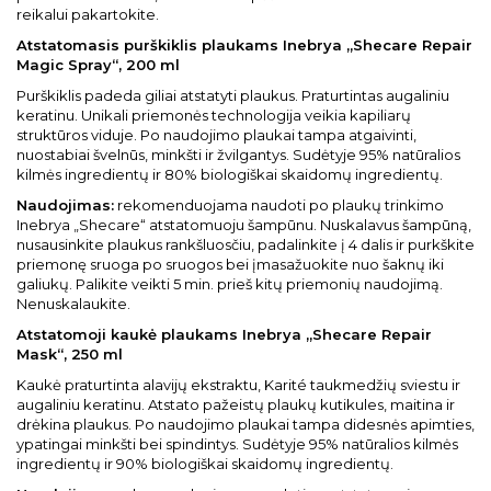
reikalui pakartokite.
Atstatomasis purškiklis plaukams Inebrya „Shecare Repair
Magic Spray“, 200 ml
Purškiklis padeda giliai atstatyti plaukus. Praturtintas augaliniu
keratinu. Unikali priemonės technologija veikia kapiliarų
struktūros viduje. Po naudojimo plaukai tampa atgaivinti,
nuostabiai švelnūs, minkšti ir žvilgantys. Sudėtyje 95% natūralios
kilmės ingredientų ir 80% biologiškai skaidomų ingredientų.
Naudojimas:
rekomenduojama naudoti po plaukų trinkimo
Inebrya „Shecare“ atstatomuoju šampūnu. Nuskalavus šampūną,
nusausinkite plaukus rankšluosčiu, padalinkite į 4 dalis ir purkškite
priemonę sruoga po sruogos bei įmasažuokite nuo šaknų iki
galiukų. Palikite veikti 5 min. prieš kitų priemonių naudojimą.
Nenuskalaukite.
Atstatomoji kaukė plaukams Inebrya „Shecare Repair
Mask“, 250 ml
Kaukė praturtinta alavijų ekstraktu, Karité taukmedžių sviestu ir
augaliniu keratinu. Atstato pažeistų plaukų kutikules, maitina ir
drėkina plaukus. Po naudojimo plaukai tampa didesnės apimties,
ypatingai minkšti bei spindintys. Sudėtyje 95% natūralios kilmės
ingredientų ir 90% biologiškai skaidomų ingredientų.