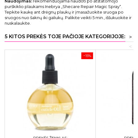
Naudojimas:
rekomenduojama naudoti po atstatomojo
purškiklio plaukams Inebrya „Shecare Repair Magic Spray“.
Tepkite kaukę ant drėgnų plaukų ir įmasažuokite sruoga po
sruogos nuo šaknų iki galiukų. Palikite veikti 5 min., iššukuokite ir
nuskalaukite.
5 KITOS PREKĖS TOJE PAČIOJE KATEGORIJOJE:
>
<
−15%
PREKĖS ŽENKLAS:
PREKĖS