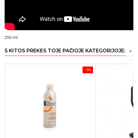
250 ml
5 KITOS PREKĖS TOJE PAČIOJE KATEGORIJOJE:
>
<
−5%