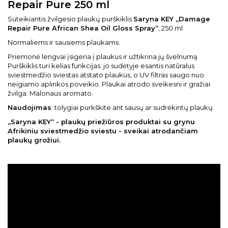
Repair Pure 250 ml
Suteikiantis žvilgesio plaukų purškiklis
Saryna KEY „Damage
Repair Pure African Shea Oil Gloss Spray“
, 250 ml
Normaliems ir sausiems plaukams.
Priemonė lengvai įsigeria į plaukus ir užtikrina jų švelnumą.
Purškiklis turi kelias funkcijas: jo sudėtyje esantis natūralus
sviestmedžio sviestas atstato plaukus, o UV filtras saugo nuo
neigiamo aplinkos poveikio. Plaukai atrodo sveikesni ir gražiai
žvilga. Malonaus aromato.
Naudojimas
: tolygiai purkškite ant sausų ar sudrėkintų plaukų.
„Saryna KEY“ - plaukų priežiūros produktai su grynu
Afrikiniu sviestmedžio sviestu - sveikai atrodančiam
plaukų grožiui.