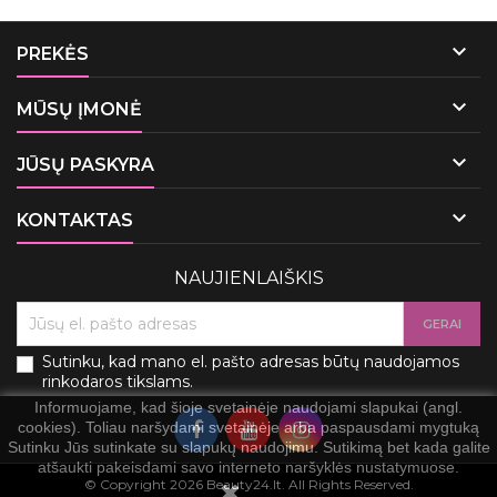

PREKĖS

MŪSŲ ĮMONĖ

JŪSŲ PASKYRA

KONTAKTAS
NAUJIENLAIŠKIS
Sutinku, kad mano el. pašto adresas būtų naudojamos
rinkodaros tikslams.
Informuojame, kad šioje svetainėje naudojami slapukai (angl.
cookies). Toliau naršydami svetainėje arba paspausdami mygtuką
Sutinku Jūs sutinkate su slapukų naudojimu. Sutikimą bet kada galite
atšaukti pakeisdami savo interneto naršyklės nustatymuose.
© Copyright 2026 Beauty24.lt. All Rights Reserved.