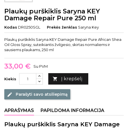
Plaukų purškiklis Saryna KEY
Damage Repair Pure 250 ml
Kodas
DR0250SGL
Prekės ženklas
Saryna Key
Plaukų purškiklis Saryna KEY Damage Repair Pure African Shea
Oil Gloss Spray, suteikiantis žvilgesio, skirtas normaliems ir
sausiems plaukams, 250 ml
33,00 €
Su PVM
Į krepšelį

Kiekis
Parašyti savo atsiliepimą
edit
APRAŠYMAS
PAPILDOMA INFORMACIJA
Plaukų purškiklis Saryna KEY Damage