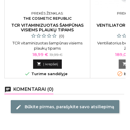
PREKĖS ŽENKLAS:
PREKĖS
THE COSMETIC REPUBLIC
TCR VITAMINIZUOTAS ŠAMPŪNAS
VENTILIATORI
VISIEMS PLAUKŲ TIPAMS
(0)
TCR vitaminizuotas šampūnas visiems
Ventiliatorius be
plaukų tipams
ZY
Kaina
Bazinė
Kaina
18,99 €
189,05
19,99 €
kaina

Į krepšelį



Turime sandėlyje
Išp
chat
KOMENTARAI (0)
Būkite pirmas, parašykite savo atsiliepimą
edit