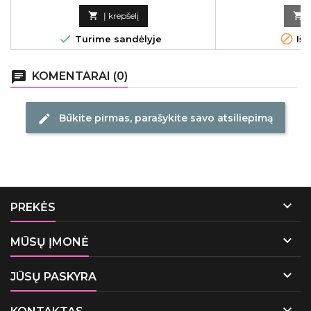

Į krepšelį



Turime sandėlyje
Išp
chat
KOMENTARAI (0)
Būkite pirmas, parašykite savo atsiliepimą
edit

PREKĖS

MŪSŲ ĮMONĖ

JŪSŲ PASKYRA
