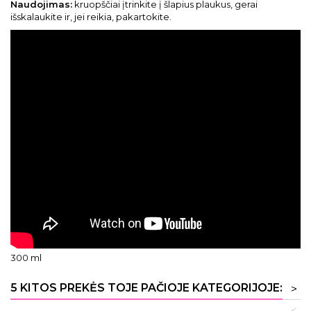
Naudojimas:
kruopščiai įtrinkite į šlapius plaukus, gerai
išskalaukite ir, jei reikia, pakartokite.
300 ml
5 KITOS PREKĖS TOJE PAČIOJE KATEGORIJOJE:
>
<