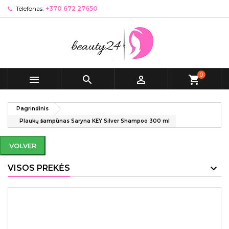
Telefonas:
+370 672 27650
0



shopping_cart
Pagrindinis
Plaukų šampūnas Saryna KEY Silver Shampoo 300 ml
VOLVER
VISOS PREKĖS