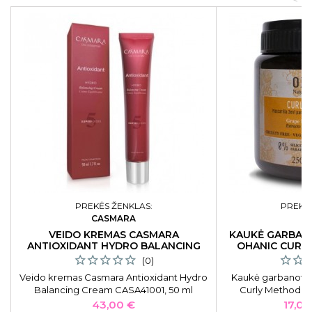
PREKĖS ŽENKLAS:
PREKĖS
CASMARA
O
VEIDO KREMAS CASMARA
KAUKĖ GARBAN
ANTIOXIDANT HYDRO BALANCING
OHANIC CURL
CREAM 50 ML
(0)
Veido kremas Casmara Antioxidant Hydro
Kaukė garbanoti
Balancing Cream CASA41001, 50 ml
Curly Method M
Kaina
Kaina
43,00 €
17,01