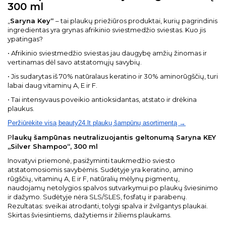
300 ml
„
Saryna Key“
– tai plaukų priežiūros produktai, kurių pagrindinis
ingredientas yra grynas afrikinio sviestmedžio sviestas. Kuo jis
ypatingas?
• Afrikinio sviestmedžio sviestas jau daugybę amžių žinomas ir
vertinamas dėl savo atstatomųjų savybių.
• Jis sudarytas iš 70% natūralaus keratino ir 30% aminorūgščių, turi
labai daug vitaminų A, E ir F.
• Tai intensyvaus poveikio antioksidantas, atstato ir drėkina
plaukus.
Peržiūrėkite visą beauty24.lt plaukų šampūnų asortimentą →
P
laukų šampūnas neutralizuojantis geltonumą Saryna KEY
„Silver Shampoo“, 300 ml
Inovatyvi priemonė, pasižyminti taukmedžio sviesto
atstatomosiomis savybėmis. Sudėtyje yra keratino, amino
rūgščių, vitaminų A, E ir F, natūralių mėlynų pigmentų,
naudojamų netolygios spalvos sutvarkymui po plaukų šviesinimo
ir dažymo. Sudėtyje nėra SLS/SLES, fosfatų ir parabenų.
Rezultatas: sveikai atrodanti, tolygi spalva ir žvilgantys plaukai.
Skirtas šviesintiems, dažytiems ir žiliems plaukams.