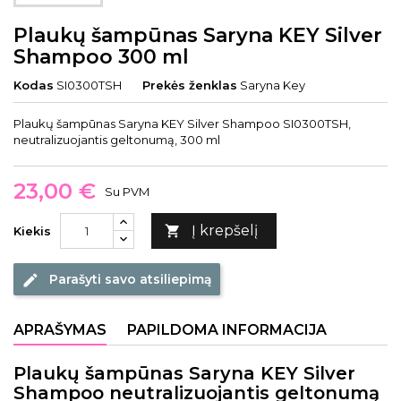
Plaukų šampūnas Saryna KEY Silver
Shampoo 300 ml
Kodas
SI0300TSH
Prekės ženklas
Saryna Key
Plaukų šampūnas Saryna KEY Silver Shampoo SI0300TSH,
neutralizuojantis geltonumą, 300 ml
23,00 €
Su PVM
Į krepšelį

Kiekis
Parašyti savo atsiliepimą
edit
APRAŠYMAS
PAPILDOMA INFORMACIJA
Plaukų šampūnas Saryna KEY Silver
Shampoo neutralizuojantis geltonumą