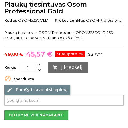
Plaukų tiesintuvas Osom
Professional Gold
Kodas
OSOM525GOLD
Prekės ženklas
OSOM Professional
Plaukų tiesintuvas OSOM Professional OSOM525GOLD, 150-
230C, aukso spalvos, su titano plokštelėmis
45,57 €
49,00 €
Sutaupote 7%
Su PVM
Į krepšelį

Kiekis

Išparduota
Parašyti savo atsiliepimą
edit
NOTIFY ME WHEN AVAILABLE