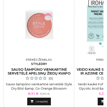
PREKĖS ŽENKLAS:
PREKĖS
STYLEDRY
I
SAUSO ŠAMPŪNO VIENKARTINĖ
VEIDO KAUKĖ SU
SERVETĖLĖ APELSINŲ ŽIEDŲ KVAPO
IR AZIJINE CE
(0)
Sauso šampūno vienkartinė servetėlė Style
Veido kaukė Iroha 
Dry Blot &amp; Go Orange Blossom
Glycolic Acid &am
SDBGOR102
glikolio rūgštimi i
Kaina
Bazinė
Kain
8,91 €
5,31
9,90 €
kaina

Į krepšelį
