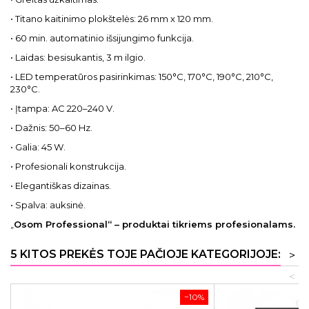
• Titano kaitinimo plokštelės: 26 mm x 120 mm.
• 60 min. automatinio išsijungimo funkcija.
• Laidas: besisukantis, 3 m ilgio.
• LED temperatūros pasirinkimas: 150°C, 170°C, 190°C, 210°C,
230°C.
• Įtampa: AC 220–240 V.
• Dažnis: 50–60 Hz.
• Galia: 45 W.
• Profesionali konstrukcija.
• Elegantiškas dizainas.
• Spalva: auksinė.
„
Osom Professional“ – produktai tikriems profesionalams.
5 KITOS PREKĖS TOJE PAČIOJE KATEGORIJOJE:
>
<
−10%