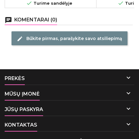


Turime sandėlyje
Turime
chat
KOMENTARAI (0)
Būkite pirmas, parašykite savo atsiliepimą
edit

PREKĖS

MŪSŲ ĮMONĖ

JŪSŲ PASKYRA

KONTAKTAS