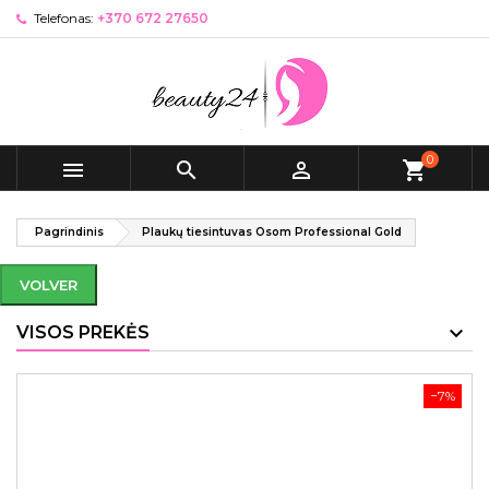
Telefonas:
+370 672 27650
0



shopping_cart
Pagrindinis
Plaukų tiesintuvas Osom Professional Gold
VOLVER
VISOS PREKĖS
−7%