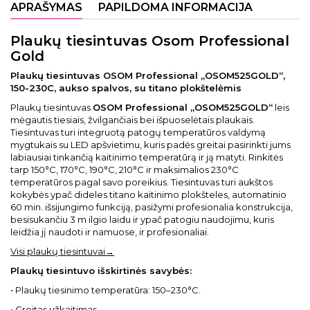
APRAŠYMAS
PAPILDOMA INFORMACIJA
Plaukų tiesintuvas Osom Professional
Gold
Plaukų tiesintuvas OSOM Professional „OSOM525GOLD“,
150-230C, aukso spalvos, su titano plokštelėmis
Plaukų tiesintuvas
OSOM Professional „OSOM525GOLD“
leis
mėgautis tiesiais, žvilgančiais bei išpuoselėtais plaukais.
Tiesintuvas turi integruotą patogų temperatūros valdymą
mygtukais su LED apšvietimu, kuris padės greitai pasirinkti jums
labiausiai tinkančią kaitinimo temperatūrą ir ją matyti. Rinkitės
tarp 150°C, 170°C, 190°C, 210°C ir maksimalios 230°C
temperatūros pagal savo poreikius. Tiesintuvas turi aukštos
kokybės ypač dideles titano kaitinimo plokšteles, automatinio
60 min. išsijungimo funkciją, pasižymi profesionalia konstrukcija,
besisukančiu 3 m ilgio laidu ir ypač patogiu naudojimu, kuris
leidžia jį naudoti ir namuose, ir profesionaliai.
Visi plaukų tiesintuvai→
Plaukų tiesintuvo išskirtinės savybės:
• Plaukų tiesinimo temperatūra: 150–230°C.
• Greitas užkaitimas.