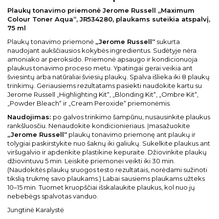
Plaukų tonavimo priemonė Jerome Russell „Maximum
Colour Toner Aqua“, JR534280, plaukams suteikia atspalvį,
75 ml
Plaukų tonavimo priemonė
„Jerome Russell“
sukurta
naudojant aukščiausios kokybės ingredientus. Sudėtyje nėra
amoniako ar peroksido. Priemonė apsaugo ir kondicionuoja
plaukus tonavimo proceso metu. Ypatingai gerai veikia ant
šviesintų arba natūraliai šviesių plaukų. Spalva išlieka iki 8 plaukų
trinkimų. Geriausiems rezultatams pasiekti naudokite kartu su
Jerome Russell „Highlighting Kit“, „Blonding Kit“, „Ombre Kit“,
„Powder Bleach“ ir „Cream Peroxide“ priemonėmis.
Naudojimas:
po galvos trinkimo šampūnu, nusausinkite plaukus
rankšluosčiu. Nenaudokite kondicionieriaus. Įmasažuokite
„Jerome Russell“
plaukų tonavimo priemonę ant plaukų ir
tolygiai paskirstykite nuo šaknų iki galiukų. Sukelkite plaukus ant
viršugalvio ir apdenkite plastikine kepuraite. Džiovinkite plaukų
džiovintuvu 5 min. Leiskite priemonei veikti iki 30 min.
(Naudokitės plaukų sruogos testo rezultatais, norėdami sužinoti
tikslią trukmę savo plaukams.) Labai sausiems plaukams užteks
10–15 min. Tuomet kruopščiai išskalaukite plaukus, kol nuo jų
nebebėgs spalvotas vanduo.
Jungtinė Karalystė