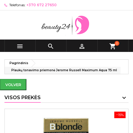
Telefonas:
+370 672 27650
0



shopping_cart
Pagrindinis
Plaukų tonavimo priemonė Jerome Russell Maximum Aqua 75 ml
VOLVER
VISOS PREKĖS
−15%