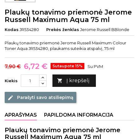
Plaukų tonavimo priemonė Jerome
Russell Maximum Aqua 75 ml
Kodas
JR534280
Prekės ženklas
Jerome Russell BBlonde
Plaukų tonavimo priemonė Jerome Russell Maximum Colour
Toner Aqua JR534280, plaukams suteikia atspalvį, 75 ml
6,72 €
7,90 €
Sutaupote 15%
Su PVM
Į krepšelį

Kiekis
Parašyti savo atsiliepimą
edit
APRAŠYMAS
PAPILDOMA INFORMACIJA
Plaukų tonavimo priemonė Jerome
Russell Maximum Aqua 75 ml