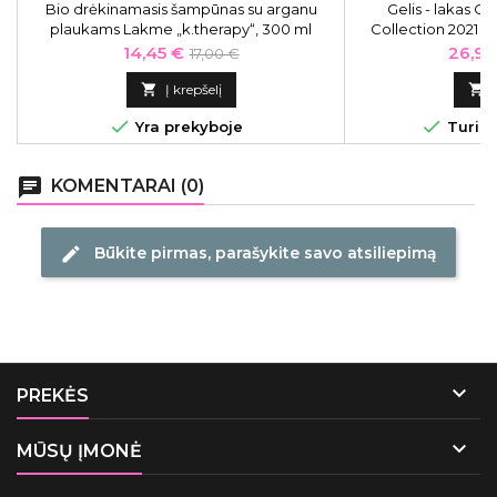
Bio drėkinamasis šampūnas su arganu
Gelis - lakas O
plaukams Lakme „k.therapy“, 300 ml
Collection 2021 C
Blue Year O
Kaina
Bazinė
Kaina
14,45 €
26,91
17,00 €
kaina

Į krepšelį



Yra prekyboje
Turime
chat
KOMENTARAI (0)
Būkite pirmas, parašykite savo atsiliepimą
edit

PREKĖS

MŪSŲ ĮMONĖ