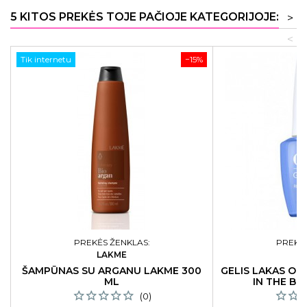
5 KITOS PREKĖS TOJE PAČIOJE KATEGORIJOJE:
>
<
Tik internetu
−15%
PREKĖS ŽENKLAS:
PREKĖS
LAKME
ŠAMPŪNAS SU ARGANU LAKME 300
GELIS LAKAS OP
ML
IN THE BL
(0)