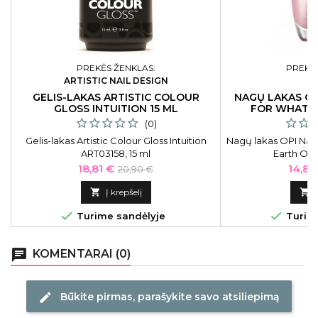
PREKĖS ŽENKLAS:
PREKĖS
ARTISTIC NAIL DESIGN
GELIS-LAKAS ARTISTIC COLOUR
NAGŲ LAKAS O
GLOSS INTUITION 15 ML
FOR WHAT IT
(0)
Gelis-lakas Artistic Colour Gloss Intuition
Nagų lakas OPI Natu
ART03158, 15 ml
Earth OPI
Kaina
Bazinė
Kaina
18,81 €
14,85
20,90 €
kaina

Į krepšelį



Turime sandėlyje
Turime
chat
KOMENTARAI (0)
Būkite pirmas, parašykite savo atsiliepimą
edit