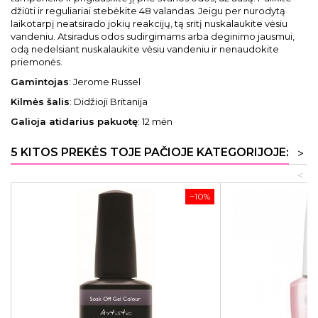
džiūti ir reguliariai stebėkite 48 valandas. Jeigu per nurodytą
laikotarpį neatsirado jokių reakcijų, tą sritį nuskalaukite vėsiu
vandeniu. Atsiradus odos sudirgimams arba deginimo jausmui,
odą nedelsiant nuskalaukite vėsiu vandeniu ir nenaudokite
priemonės.
Gamintojas
: Jerome Russel
Kilmės šalis
: Didžioji Britanija
Galioja atidarius pakuotę
: 12 mėn
5 KITOS PREKĖS TOJE PAČIOJE KATEGORIJOJE:
>
<
−10%