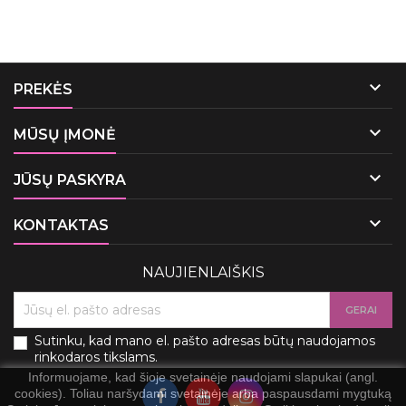

PREKĖS

MŪSŲ ĮMONĖ

JŪSŲ PASKYRA

KONTAKTAS
NAUJIENLAIŠKIS
Sutinku, kad mano el. pašto adresas būtų naudojamos
rinkodaros tikslams.
Informuojame, kad šioje svetainėje naudojami slapukai (angl.
cookies). Toliau naršydami svetainėje arba paspausdami mygtuką