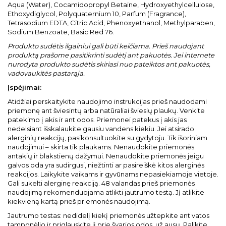
Aqua (Water), Cocamidopropyl Betaine, Hydroxyethylcellulose,
Ethoxydiglycol, Polyquaternium 10, Parfum (Fragrance),
Tetrasodium EDTA, Citric Acid, Phenoxyethanol, Methylparaben,
Sodium Benzoate, Basic Red 76.
Produkto sudėtis ilgainiui gali būti keičiama. Prieš naudojant
produktą prašome pasitikrinti sudėtį ant pakuotės. Jei internete
nurodyta produkto sudėtis skiriasi nuo pateiktos ant pakuotės,
vadovaukitės pastarąja.
Įspėjimai:
Atidžiai perskaitykite naudojimo instrukcijas prieš naudodami
priemonę ant šviesintų arba natūraliai šviesių plaukų. Venkite
patekimo į akis ir ant odos. Priemonei patekus į akis jas
nedelsiant išskalaukite gausiu vandens kiekiu. Jei atsirado
alerginių reakcijų, pasikonsultuokite su gydytoju. Tik išoriniam
naudojimui – skirta tik plaukams. Nenaudokite priemonės
antakių ir blakstienų dažymui. Nenaudokite priemonės jeigu
galvos oda yra sudirgusi, niežtinti ar pasireiškė kitos alerginės
reakcijos. Laikykite vaikams ir gyvūnams nepasiekiamoje vietoje.
Gali sukelti alerginę reakciją. 48 valandas prieš priemonės
naudojimą rekomenduojama atlikti jautrumo testą. Jį atlikite
kiekvieną kartą prieš priemonės naudojimą.
Jautrumo testas: nedidelį kiekį priemonės užtepkite ant vatos
tamponėlio ir priglauskite jį prie švarios odos, už ausų. Palikite