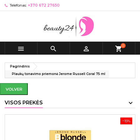
Telefonas:
+370 672 27650
0



shopping_cart
Pagrindinis
Plaukų tonavimo priemonė Jerome Russell Coral 75 ml
VOLVER
VISOS PREKĖS
−15%