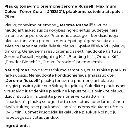
Plaukų tonavimo priemonė Jerome Russell „Maximum
Colour Toner Coral“, JR535011, plaukams suteikia atspalvį,
75 ml
Plaukų tonavimo priemonė
„Jerome Russell“
sukurta
naudojant aukščiausios kokybės ingredientus. Sudėtyje nėra
amoniako ar peroksido. Priemonė apsaugo ir kondicionuoja
plaukus tonavimo proceso metu. Ypatingai gerai veikia ant
šviesintų arba natūraliai šviesių plaukų. Spalva išlieka iki 8 plaukų
trinkimų. Geriausiems rezultatams pasiekti naudokite kartu su
Jerome Russell „Highlighting Kit“, „Blonding Kit“, „Ombre Kit“,
„Powder Bleach“ ir „Cream Peroxide“ priemonėmis.
Naudojimas:
po galvos trinkimo šampūnu, nusausinkite plaukus
rankšluosčiu. Nenaudokite kondicionieriaus. Įmasažuokite
„Jerome Russell“
plaukų tonavimo priemonę ant plaukų ir
tolygiai paskirstykite nuo šaknų iki galiukų. Sukelkite plaukus ant
viršugalvio ir apdenkite plastikine kepuraite. Džiovinkite plaukų
džiovintuvu 5 min. Leiskite priemonei veikti iki 30 min.
(Naudokitės plaukų sruogos testo rezultatais, norėdami sužinoti
tikslią trukmę savo plaukams.) Labai sausiems plaukams užteks
10–15 min. Tuomet kruopščiai išskalaukite plaukus, kol nuo jų
nebebėgs spalvotas vanduo.
Ingredients: