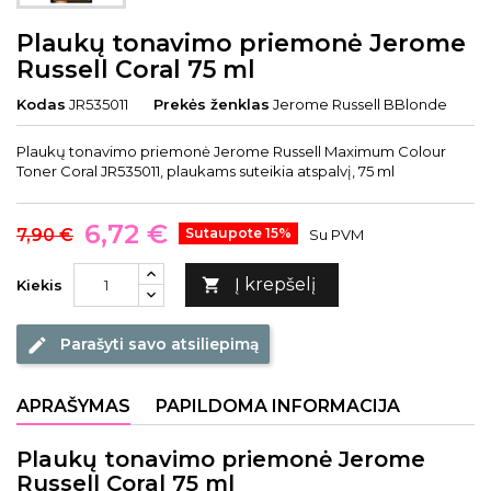
Plaukų tonavimo priemonė Jerome
Russell Coral 75 ml
Kodas
JR535011
Prekės ženklas
Jerome Russell BBlonde
Plaukų tonavimo priemonė Jerome Russell Maximum Colour
Toner Coral JR535011, plaukams suteikia atspalvį, 75 ml
6,72 €
7,90 €
Sutaupote 15%
Su PVM
Į krepšelį

Kiekis
Parašyti savo atsiliepimą
edit
APRAŠYMAS
PAPILDOMA INFORMACIJA
Plaukų tonavimo priemonė Jerome
Russell Coral 75 ml