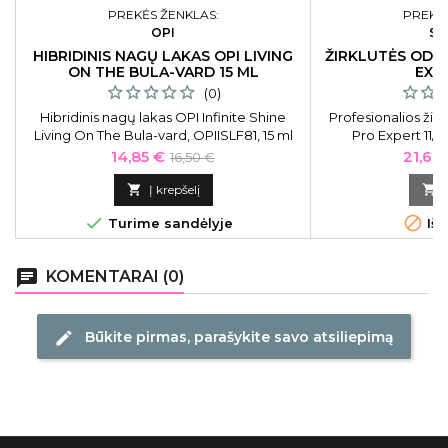
PREKĖS ŽENKLAS:
PREKĖS
OPI
ST
HIBRIDINIS NAGŲ LAKAS OPI LIVING
ŽIRKLUTĖS ODEL
ON THE BULA-VARD 15 ML
EXPE
(0)
Hibridinis nagų lakas OPI Infinite Shine
Profesionalios žir
Living On The Bula-vard, OPIISLF81, 15 ml
Pro Expert 11/2
kairi
Kaina
Bazinė
Kaina
14,85 €
21,60
16,50 €
kaina

Į krepšelį



Turime sandėlyje
Išp
chat
KOMENTARAI (0)
Būkite pirmas, parašykite savo atsiliepimą
edit