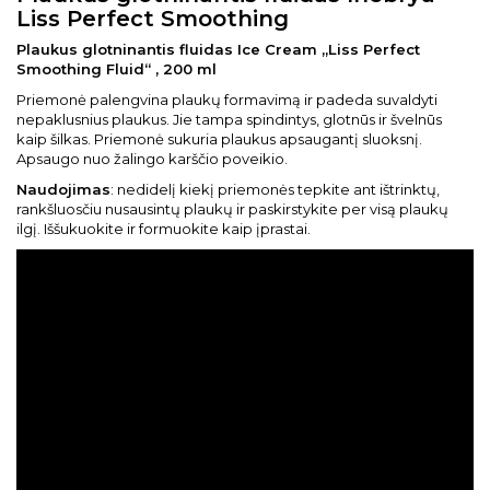
Liss Perfect Smoothing
Plaukus glotninantis fluidas Ice Cream „Liss Perfect
Smoothing Fluid“ , 200 ml
Priemonė palengvina plaukų formavimą ir padeda suvaldyti
nepaklusnius plaukus. Jie tampa spindintys, glotnūs ir švelnūs
kaip šilkas. Priemonė sukuria plaukus apsaugantį sluoksnį.
Apsaugo nuo žalingo karščio poveikio.
Naudojimas
: nedidelį kiekį priemonės tepkite ant ištrinktų,
rankšluosčiu nusausintų plaukų ir paskirstykite per visą plaukų
ilgį. Iššukuokite ir formuokite kaip įprastai.