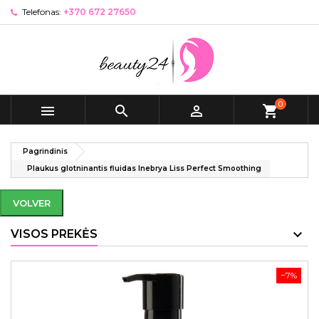
Telefonas:
+370 672 27650
0



shopping_cart
Pagrindinis
Plaukus glotninantis fluidas Inebrya Liss Perfect Smoothing
VOLVER
VISOS PREKĖS
−7%