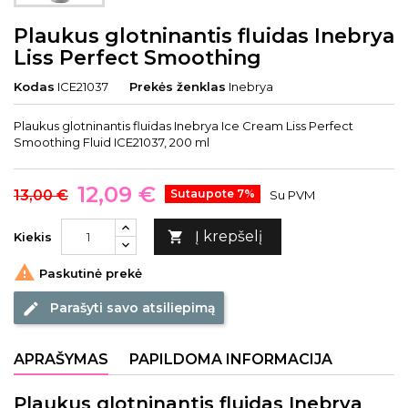
Plaukus glotninantis fluidas Inebrya
Liss Perfect Smoothing
Kodas
ICE21037
Prekės ženklas
Inebrya
Plaukus glotninantis fluidas Inebrya Ice Cream Liss Perfect
Smoothing Fluid ICE21037, 200 ml
12,09 €
13,00 €
Sutaupote 7%
Su PVM
Į krepšelį

Kiekis

Paskutinė prekė
Parašyti savo atsiliepimą
edit
APRAŠYMAS
PAPILDOMA INFORMACIJA
Plaukus glotninantis fluidas Inebrya