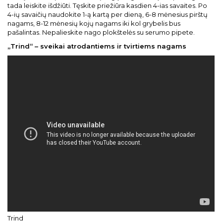
tada leiskite išdžiūti. Tęskite priežiūra kasdien 4-ias savaites. Po
4-ių savaičių naudokite 1-ą kartą per dieną, 6-8 mėnesius pirštų
nagams, 8-12 mėnesių kojų nagams iki kol grybelis bus
pašalintas. Nepalieskite nago plokštelės su serumo pipete.
„Trind“ – sveikai atrodantiems ir tvirtiems nagams
Trind