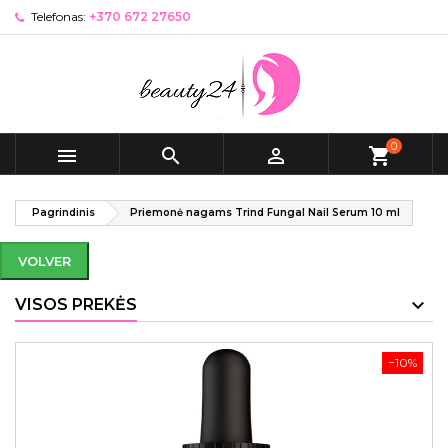
Telefonas:
+370 672 27650
0



shopping_cart
Pagrindinis
Priemonė nagams Trind Fungal Nail Serum 10 ml
VOLVER
VISOS PREKĖS
−10%