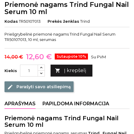
Priemonė nagams Trind Fungal Nail
Serum 10 ml
Kodas
TR50107013
Prekės ženklas
Trind
Priešgrybelinė priemonė nagams Trind Fungal Nail Serum
TR50107013, 10 ml, serumas
12,60 €
14,00 €
Sutaupote 10%
Su PVM
Į krepšelį

Kiekis
Parašyti savo atsiliepimą
edit
APRAŠYMAS
PAPILDOMA INFORMACIJA
Priemonė nagams Trind Fungal Nail
Serum 10 ml
Priešgrybelinė priemonė nagams, serumas
Trind „Fungal Nail