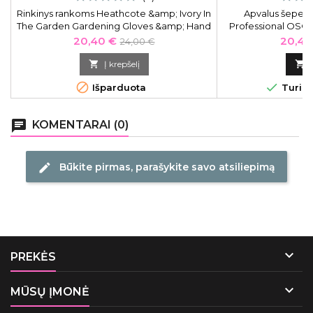
Rinkinys rankoms Heathcote &amp; Ivory In
Apvalus šepet
The Garden Gardening Gloves &amp; Hand
Professional OSOM
Cream Set ITGFG9618, rankų kremas, 100
plaukų džiovinim
Kaina
Bazinė
Kaina
20,40 €
20,46
24,00 €
ml, ir medvilninės pirštinės, 1 pora
nailono
kaina

Į krepšelį



Išparduota
Turime
chat
KOMENTARAI (0)
Būkite pirmas, parašykite savo atsiliepimą
edit

PREKĖS

MŪSŲ ĮMONĖ