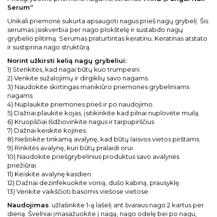
Serum“
Unikali priemonė sukurta apsaugoti nagus prieš nagų grybelį. Šis
serumas įsiskverbia per nago plokštelę ir sustabdo nagų
grybelio plitimą. Serumas praturtintas keratinu. Keratinas atstato
ir sustiprina nago struktūrą.
Norint užkirsti kelią nagų grybeliui:
1) Stenkitės, kad nagai būtų kuo trumpesni.
2) Venkite sužalojimų ir dirgiklių savo nagams.
3) Naudokite skirtingas manikiūro priemones grybeliniams
nagams.
4) Nuplaukite priemones prieš ir po naudojimo.
5) Dažnai plaukite kojas, įsitikinkite kad pilnai nuplovėte muilą.
6) Kruopščiai Išdžiovinkite nagus ir tarpupirščius.
7) Dažnai keiskite kojines.
8) Nešiokite tinkamą avalynę, kad būtų laisvos vietos pirštams.
9) Rinkitės avalynę, kuri būtų pralaidi orui.
10) Naudokite priešgrybelinius produktus savo avalynės
priežiūrai.
11) Keiskite avalynę kasdien.
12) Dažnai dezinfekuokite vonią, dušo kabiną, prausyklę.
13) Venkite vaikščioti basomis viešose vietose.
Naudojimas
: užlašinkite 1-ą lašelį ant švaraus nago 2 kartus per
dieną. Švelniai įmasažuokite į nagą, nago odelę bei po nagu,