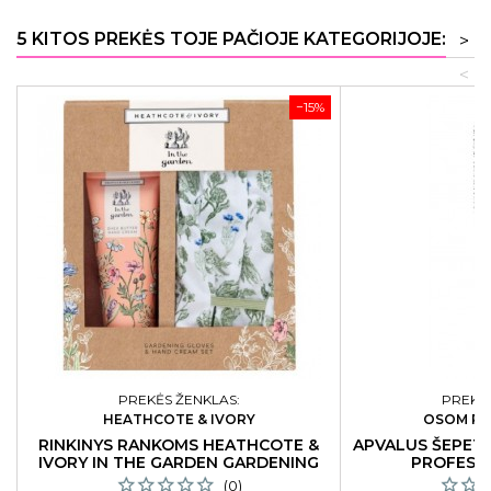
5 KITOS PREKĖS TOJE PAČIOJE KATEGORIJOJE:
>
<
−15%
PREKĖS ŽENKLAS:
PREKĖS
HEATHCOTE & IVORY
OSOM PR
RINKINYS RANKOMS HEATHCOTE &
APVALUS ŠEPET
IVORY IN THE GARDEN GARDENING
PROFESS
GLOVES & HAND CREAM SET
(0)