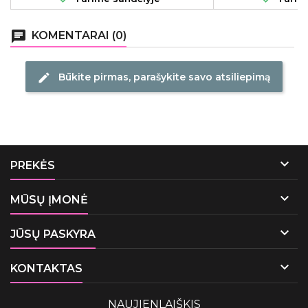
chat
KOMENTARAI (0)
Būkite pirmas, parašykite savo atsiliepimą
edit

PREKĖS

MŪSŲ ĮMONĖ

JŪSŲ PASKYRA

KONTAKTAS
NAUJIENLAIŠKIS