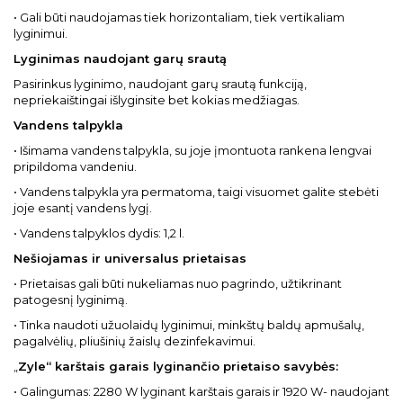
• Gali būti naudojamas tiek horizontaliam, tiek vertikaliam
lyginimui.
Lyginimas naudojant garų srautą
Pasirinkus lyginimo, naudojant garų srautą funkciją,
nepriekaištingai išlyginsite bet kokias medžiagas.
Vandens talpykla
• Išimama vandens talpykla, su joje įmontuota rankena lengvai
pripildoma vandeniu.
• Vandens talpykla yra permatoma, taigi visuomet galite stebėti
joje esantį vandens lygį.
• Vandens talpyklos dydis: 1,2 l.
Nešiojamas ir universalus prietaisas
• Prietaisas gali būti nukeliamas nuo pagrindo, užtikrinant
patogesnį lyginimą.
• Tinka naudoti užuolaidų lyginimui, minkštų baldų apmušalų,
pagalvėlių, pliušinių žaislų dezinfekavimui.
„
Zyle“ karštais garais lyginančio prietaiso savybės:
• Galingumas: 2280 W lyginant karštais garais ir 1920 W- naudojant