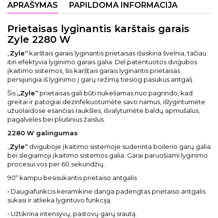
APRAŠYMAS
PAPILDOMA INFORMACIJA
Prietaisas lyginantis karštais garais
Zyle 2280 W
„
Zyle“
karštais garais lyginantis prietaisas išsiskiria švelnia, tačiau
itin efektyvia lyginimo garais galia. Dėl patentuotos dvigubos
įkaitimo sistemos, šis karštais garais lyginantis prietaisas
persijungia iš lyginimo į garų režimą tiesiog pasukus antgalį.
Šis
„Zyle“
prietaisas gali būti nukeliamas nuo pagrindo, kad
greitai ir patogiai dezinfekuotumėte savo namus, išlygintumėte
užuolaidose esančias raukšles, išvalytumėte baldų apmušalus,
pagalvėles bei pliušinius žaislus.
2280 W galingumas
„
Zyle“
dviguboje įkaitimo sistemoje suderinta boilerio garų galia
bei slegiamoji įkaitimo sistemos galia. Garai paruošiami lyginimo
procesui vos per 60 sekundžių.
90º kampu besisukantis prietaiso antgalis
• Daugiafunkcis keramikine danga padengtas prietaiso antgalis
sukasi ir atlieka lygintuvo funkciją.
• Užtikrina intensyvų, pastovų garų srautą.