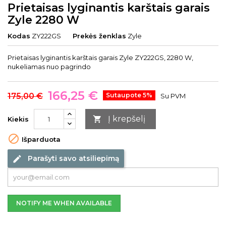
Prietaisas lyginantis karštais garais
Zyle 2280 W
Kodas
ZY222GS
Prekės ženklas
Zyle
Prietaisas lyginantis karštais garais Zyle ZY222GS, 2280 W,
nukeliamas nuo pagrindo
166,25 €
175,00 €
Sutaupote 5%
Su PVM
Į krepšelį

Kiekis

Išparduota
Parašyti savo atsiliepimą
edit
NOTIFY ME WHEN AVAILABLE