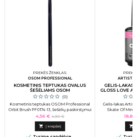
PREKĖS ŽENKLAS:
PREKĖS
OSOM PROFESSIONAL
ARTISTIC
KOSMETINIS TEPTUKAS OVALUS
GELIS-LAKAS 
ŠEŠĖLIAMS OSOM
GLOSS LOVE AT 
(0)
Kosmetinis teptukas OSOM Professional
Gelis-lakas Artis
Orbit Brush PF0174-13, šešėlių paskirstymui
Skate Of Mind 
ART2100
Kaina
Bazinė
Kaina
4,56 €
18,81
4,90 €
kaina

Į krepšelį



Turime sandėlyje
Turime