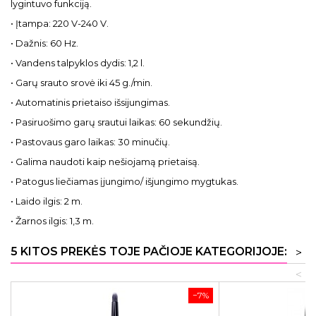
lygintuvo funkciją.
• Įtampa: 220 V-240 V.
• Dažnis: 60 Hz.
• Vandens talpyklos dydis: 1,2 l.
• Garų srauto srovė iki 45 g./min.
• Automatinis prietaiso išsijungimas.
• Pasiruošimo garų srautui laikas: 60 sekundžių.
• Pastovaus garo laikas: 30 minučių.
• Galima naudoti kaip nešiojamą prietaisą.
• Patogus liečiamas įjungimo/ išjungimo mygtukas.
• Laido ilgis: 2 m.
• Žarnos ilgis: 1,3 m.
5 KITOS PREKĖS TOJE PAČIOJE KATEGORIJOJE:
>
<
−7%