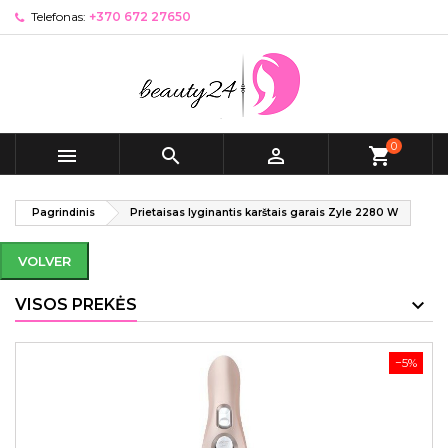
Telefonas:
+370 672 27650
0



shopping_cart
Pagrindinis
Prietaisas lyginantis karštais garais Zyle 2280 W
VOLVER
VISOS PREKĖS
−5%