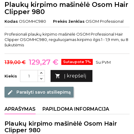
Plaukų kirpimo mašinėlė Osom Hair
Clipper 980
Kodas
OSOMHC980
Prekės ženklas
OSOM Professional
Profesionali plaukų kirpimo mašinėlė OSOM Professional Hair
Clipper OSOMHC980, reguliuojamas kirpimo ilgis 1 - 1,9 mm, su 8
šukutėmis
129,27 €
139,00 €
Sutaupote 7%
Su PVM
Į krepšelį

Kiekis
Parašyti savo atsiliepimą
edit
APRAŠYMAS
PAPILDOMA INFORMACIJA
Plaukų kirpimo mašinėlė Osom Hair
Clipper 980