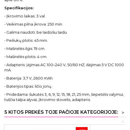
Specifikacijos:
• Įkrovimo laikas: 3 val.
• Veikimas pilna įkrova: 250 min.
• Galima naudoti: be laido/su laidu.
• Peiliukų plotis: 45 mm.
• Mašinėlės ilgis: 19 cm.
• Mašinėlės plotis: 4 cm.
• Adapteris: įėjimas AC 100–240 V, 50/60 HZ; išėjimas 5 V DC 1000
mA.
• Baterija: 3,7 V, 2600 mAh.
• Baterijos tipas: ličio jonų.
• Pridedama: šukutės 3, 6, 9, 12, 15, 18, 21, 25 mm, šepetėlis valymui,
tuščia talpa alyvai, įkrovimo stovelis, adapteris.
5 KITOS PREKĖS TOJE PAČIOJE KATEGORIJOJE:
>
<