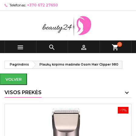
Telefonas:
+370 672 27650
0



shopping_cart
Pagrindinis
Plaukų kirpimo mašinėlė Osom Hair Clipper 980
VOLVER
VISOS PREKĖS
−7%