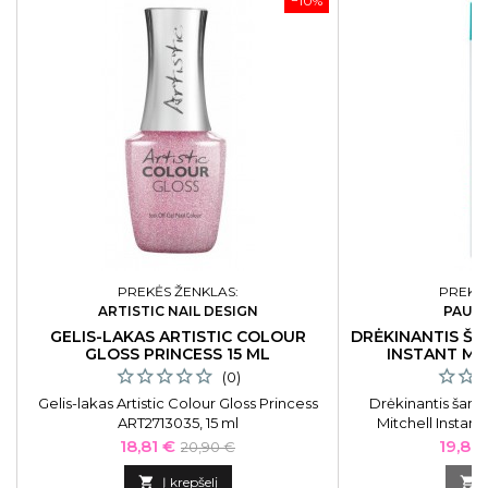
−10%
PREKĖS ŽENKLAS:
PREKĖS
ARTISTIC NAIL DESIGN
PAUL 
GELIS-LAKAS ARTISTIC COLOUR
DRĖKINANTIS Š
GLOSS PRINCESS 15 ML
INSTANT MO
(0)
Gelis-lakas Artistic Colour Gloss Princess
Drėkinantis šam
ART2713035, 15 ml
Mitchell Instan
PAUL101113, šamp
Kaina
Bazinė
Kaina
18,81 €
19,80
20,90 €
plaukuo
kaina

Į krepšelį
