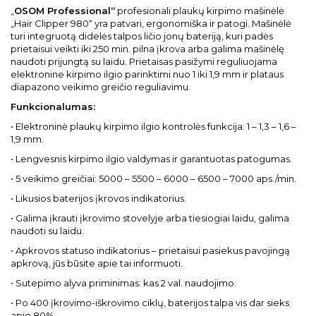
„
OSOM Professional“
profesionali plaukų kirpimo mašinėlė
„Hair Clipper 980“ yra patvari, ergonomiška ir patogi. Mašinėlė
turi integruotą didelės talpos ličio jonų bateriją, kuri padės
prietaisui veikti iki 250 min. pilna įkrova arba galima mašinėlę
naudoti prijungtą su laidu. Prietaisas pasižymi reguliuojama
elektronine kirpimo ilgio parinktimi nuo 1 iki 1,9 mm ir plataus
diapazono veikimo greičio reguliavimu.
Funkcionalumas:
• Elektroninė plaukų kirpimo ilgio kontrolės funkcija: 1 – 1,3 – 1,6 –
1,9 mm.
• Lengvesnis kirpimo ilgio valdymas ir garantuotas patogumas.
• 5 veikimo greičiai: 5000 – 5500 – 6000 – 6500 – 7000 aps./min.
• Likusios baterijos įkrovos indikatorius.
• Galima įkrauti įkrovimo stovelyje arba tiesiogiai laidu, galima
naudoti su laidu.
• Apkrovos statuso indikatorius – prietaisui pasiekus pavojingą
apkrovą, jūs būsite apie tai informuoti.
• Sutepimo alyva priminimas: kas 2 val. naudojimo.
• Po 400 įkrovimo-iškrovimo ciklų, baterijos talpa vis dar sieks
apie 80%.