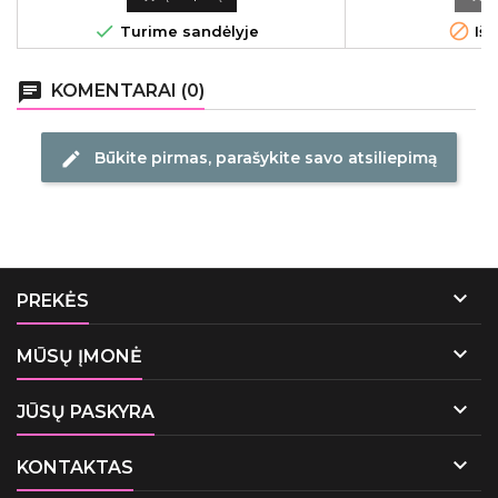


Turime sandėlyje
Išp
chat
KOMENTARAI (0)
Būkite pirmas, parašykite savo atsiliepimą
edit

PREKĖS

MŪSŲ ĮMONĖ

JŪSŲ PASKYRA

KONTAKTAS