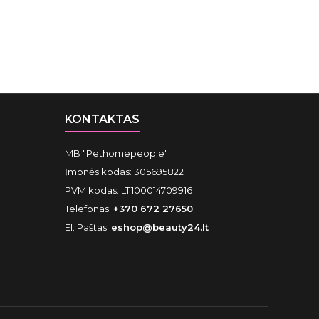
KONTAKTAS
MB "Pethomepeople"
Įmonės kodas: 305695822
PVM kodas: LT100014709916
Telefonas:
+370 672 27650
El. Paštas:
eshop@beauty24.lt