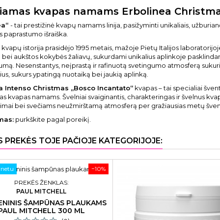
iamas kvapas namams Erbolinea Christma
ea“
- tai prestižinė kvapų namams linija, pasižyminti unikaliais, užburianči
s paprastumo išraiška.
kvapų istorija prasidėjo 1995 metais, mažoje Pietų Italijos laboratorijoj
 bei aukštos kokybės žaliavų, sukurdami unikalius aplinkoje pasklindanč
umą. Nesenstantys, neįprastą ir rafinuotą svetingumo atmosferą sukur
ius, sukurs ypatingą nuotaiką bei jaukią aplinką.
a Intenso Christmas „Bosco Incantato“
kvapas – tai specialiai šve
s kvapas namams. Švelniai svaiginantis, charakteringas ir švelnus kvapas
eimai bei svečiams neužmirštamą atmosferą per gražiausias metų šven
mas:
purkškite pagal poreikį.
S PREKĖS TOJE PAČIOJE KATEGORIJOJE:
rnetu
−10%
PREKĖS ŽENKLAS:
PAUL MITCHELL
ENINIS ŠAMPŪNAS PLAUKAMS
PAUL MITCHELL 300 ML