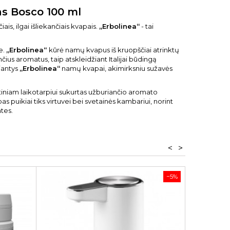
s Bosco 100 ml
ais, ilgai išliekančiais kvapais.
„Erbolinea“
- tai
e.
„Erbolinea“
kūrė namų kvapus iš kruopščiai atrinktų
ius aromatus, taip atskleidžiant Italijai būdingą
iantys
„Erbolinea“
namų kvapai, akimirksniu sužavės
ntiniam laikotarpiui sukurtas užburiančio aromato
 puikiai tiks virtuvei bei svetainės kambariui, norint
tes.
<
>
−5%