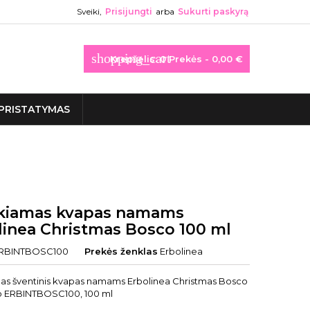
Sveiki,
Prisijungti
arba
Sukurti paskyrą
shopping_cart
Krepšelis:
0
Prekės - 0,00 €
PRISTATYMAS
kiamas kvapas namams
linea Christmas Bosco 100 ml
RBINTBOSC100
Prekės ženklas
Erbolinea
as šventinis kvapas namams Erbolinea Christmas Bosco
o ERBINTBOSC100, 100 ml