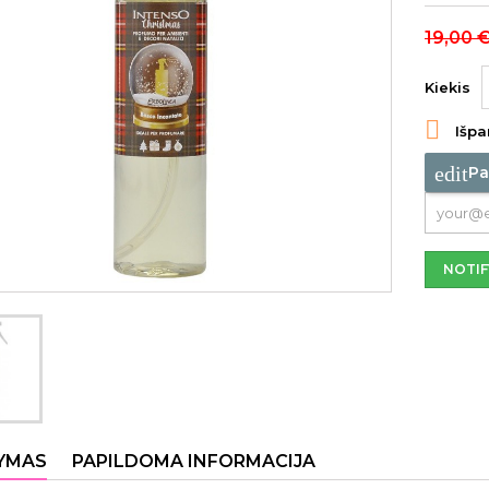
19,00 
Kiekis

Išpa
edit
Pa
NOTIF
YMAS
PAPILDOMA INFORMACIJA