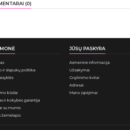
ENTARAI (0)
ĮMONĖ
JŪSŲ PASKYRA
mas
Asmeninė informacija
 ir slapukų politika
Užsakymai
aisyklės
Grąžinimo kvitai
Adresai
ymo būdai
Mano įspėjimai
s ir kokybės garantija
te su mumis
s žemėlapis