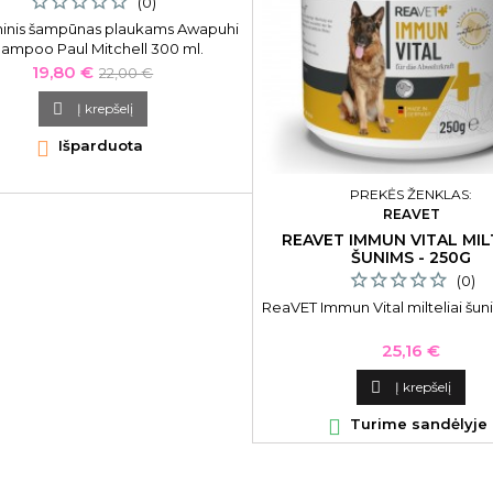
(0)
ninis šampūnas plaukams Awapuhi
ampoo Paul Mitchell 300 ml.
inis šampūnas yra skirtas visų tipų
Kaina
Bazinė
19,80 €
22,00 €
plaukams.
kaina

Į krepšelį

Išparduota
PREKĖS ŽENKLAS:
REAVET
REAVET IMMUN VITAL MIL
ŠUNIMS - 250G
(0)
ReaVET Immun Vital milteliai šun
Kaina
25,16 €

Į krepšelį

Turime sandėlyje