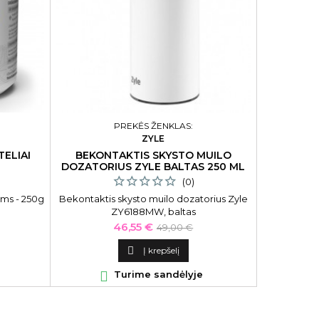
PREKĖS ŽENKLAS:
ZYLE
TELIAI
BEKONTAKTIS SKYSTO MUILO
LANKST
DOZATORIUS ZYLE BALTAS 250 ML
(0)
ims - 250g
Bekontaktis skysto muilo dozatorius Zyle
Lankstus 
ZY6188MW, baltas
Kaina
Bazinė
46,55 €
49,00 €
kaina

Į krepšelį

Turime sandėlyje
