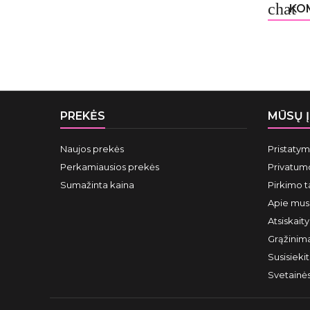
chat
KOM
PREKĖS
MŪSŲ 
Naujos prekės
Pristaty
Perkamiausios prekės
Privatumo
Sumažinta kaina
Pirkimo t
Apie mus
Atsiskait
Grąžinima
Susisieki
Svetainė