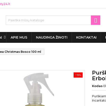
y24.lt

AI
APIE MUS
NAUDINGA ŽINOTI
KONTAKTAI
ea Christmas Bosco 100 ml
Purš
−15%
Erbo
Kodas
E
Purškiam
Incantat