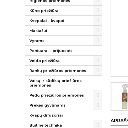
Higienos priemonės
Kūno priežiūra
Kvepalai - kvapai
Makiažui
Vyrams
Peniuarai - prijuostės
Veido priežiūra
Rankų priežiūros priemonės
Vaikų ir kūdikių priežiūros
priemonės
Pėdų priežiūros priemonės
Prekės gyvūnams
Kvapų difuzoriai
APRAŠ
Buitinė technika