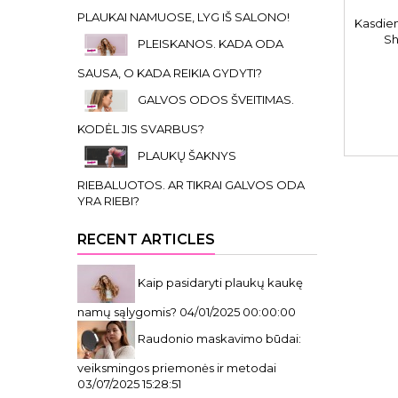
PLAUKAI NAMUOSE, LYG IŠ SALONO!
Kasdie
Sh
PLEISKANOS. KADA ODA
Kasdien
SAUSA, O KADA REIKIA GYDYTI?
GALVOS ODOS ŠVEITIMAS.
KODĖL JIS SVARBUS?
PLAUKŲ ŠAKNYS
RIEBALUOTOS. AR TIKRAI GALVOS ODA
YRA RIEBI?
RECENT ARTICLES
Kaip pasidaryti plaukų kaukę
namų sąlygomis?
04/01/2025 00:00:00
Raudonio maskavimo būdai:
veiksmingos priemonės ir metodai
03/07/2025 15:28:51