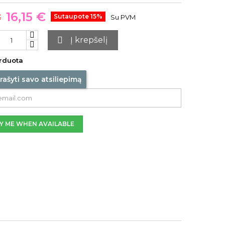
16,15 €
€
Sutaupote 15%
Su PVM

Į krepšelį
rduota
rašyti savo atsiliepimą
Y ME WHEN AVAILABLE