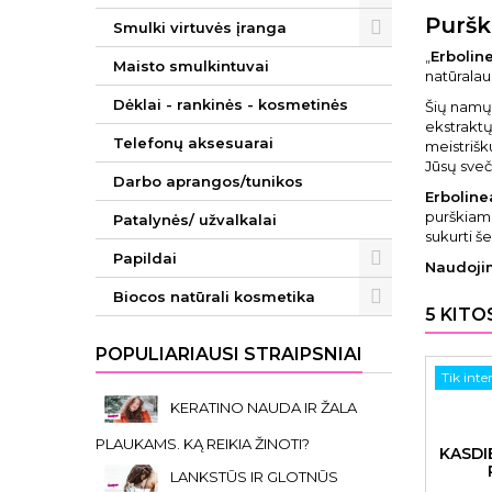
Puršk
Smulki virtuvės įranga
„
Erbolin
Maisto smulkintuvai
natūralau
Dėklai - rankinės - kosmetinės
Šių namų 
ekstraktų
Telefonų aksesuarai
meistrišk
Jūsų sveč
Darbo aprangos/tunikos
Erboline
purškiama
Patalynės/ užvalkalai
sukurti š
Papildai
Naudoji
Biocos natūrali kosmetika
5 KITO
POPULIARIAUSI STRAIPSNIAI
Tik inte
KERATINO NAUDA IR ŽALA
PLAUKAMS. KĄ REIKIA ŽINOTI?
KASDI
LANKSTŪS IR GLOTNŪS