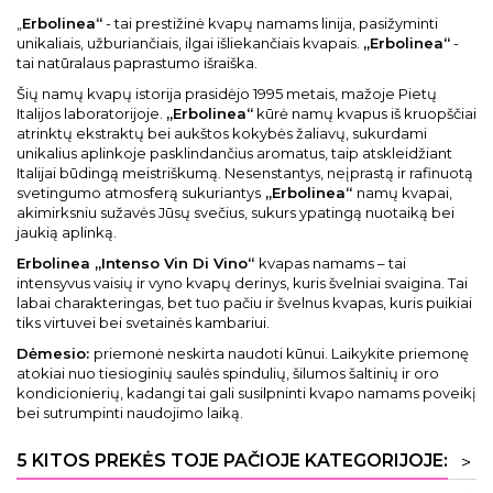
„
Erbolinea“
- tai prestižinė kvapų namams linija, pasižyminti
unikaliais, užburiančiais, ilgai išliekančiais kvapais.
„Erbolinea“
-
tai natūralaus paprastumo išraiška.
Šių namų kvapų istorija prasidėjo 1995 metais, mažoje Pietų
Italijos laboratorijoje.
„Erbolinea“
kūrė namų kvapus iš kruopščiai
atrinktų ekstraktų bei aukštos kokybės žaliavų, sukurdami
unikalius aplinkoje pasklindančius aromatus, taip atskleidžiant
Italijai būdingą meistriškumą. Nesenstantys, neįprastą ir rafinuotą
svetingumo atmosferą sukuriantys
„Erbolinea“
namų kvapai,
akimirksniu sužavės Jūsų svečius, sukurs ypatingą nuotaiką bei
jaukią aplinką.
Erbolinea „Intenso Vin Di Vino“
kvapas namams – tai
intensyvus vaisių ir vyno kvapų derinys, kuris švelniai svaigina. Tai
labai charakteringas, bet tuo pačiu ir švelnus kvapas, kuris puikiai
tiks virtuvei bei svetainės kambariui.
Dėmesio:
priemonė neskirta naudoti kūnui. Laikykite priemonę
atokiai nuo tiesioginių saulės spindulių, šilumos šaltinių ir oro
kondicionierių, kadangi tai gali susilpninti kvapo namams poveikį
bei sutrumpinti naudojimo laiką.
5 KITOS PREKĖS TOJE PAČIOJE KATEGORIJOJE:
>