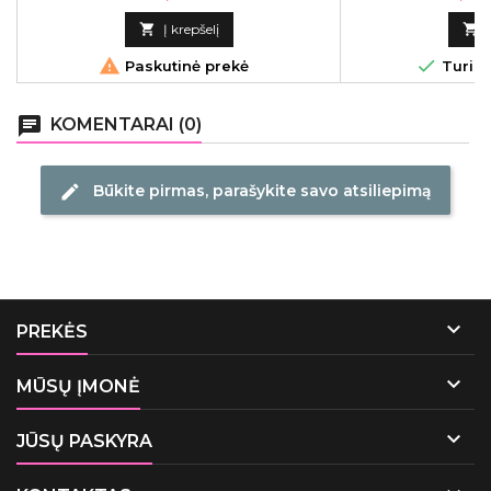
plaukams, 300 ml

Į krepšelį



Paskutinė prekė
Turime
chat
KOMENTARAI (0)
Būkite pirmas, parašykite savo atsiliepimą
edit

PREKĖS

MŪSŲ ĮMONĖ

JŪSŲ PASKYRA