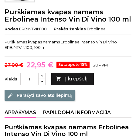
Purškiamas kvapas namams
Erbolinea Intenso Vin Di Vino 100 ml
Kodas
ERBINTVIN100
Prekės ženklas
Erbolinea
Purškiamas kvapas namams Erbolinea Intenso Vin Di Vino
ERBINTVIN100, 100 ml
22,95 €
27,00 €
Sutaupote 15%
Su PVM
Į krepšelį

Kiekis
Parašyti savo atsiliepimą
edit
APRAŠYMAS
PAPILDOMA INFORMACIJA
Purškiamas kvapas namams Erbolinea
Intenso Vin Di Vino 100 ml