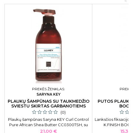
<
PREKĖS ŽENKLAS:
PREKĖS
SARYNA KEY
L
PLAUKŲ ŠAMPŪNAS SU TAUKMEDŽIO
PUTOS PLAUKAM
SVIESTU SKIRTAS GARBANOTIEMS
BOOS
PLAUKAMS
(0)
Plaukų šampūnas Saryna KEY Curl Control
Lanksčios fiksacijo
Pure African Shea Butter CC0300TSH, su
K.FINISH BOOST
taukmedžio sviestu, skirta garbanotiems
LAK460
Kaina
Kaina
21,00 €
15,30