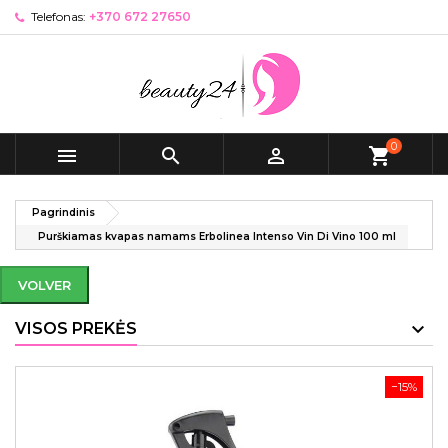
Telefonas:
+370 672 27650
0



shopping_cart
Pagrindinis
Purškiamas kvapas namams Erbolinea Intenso Vin Di Vino 100 ml
VOLVER
VISOS PREKĖS
−15%