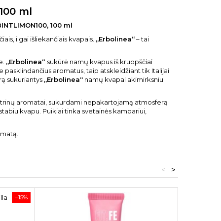
100 ml
BINTLIMON100, 100 ml
ais, ilgai išliekančiais kvapais.
„Erbolinea“
– tai
e.
„Erbolinea“
sukūrė namų kvapus iš kruopščiai
asklindančius aromatus, taip atskleidžiant tik Italijai
rą sukuriantys
„Erbolinea“
namų kvapai akimirksniu
citrinų aromatai, sukurdami nepakartojamą atmosferą
tabiu kvapu. Puikiai tinka svetainės kambariui,
omatą.
<
>
−15%