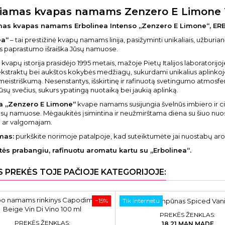
iamas kvapas namams Zenzero E Limone 
mas kvapas namams Erbolinea Intenso „Zenzero E Limone“, ER
ea“
– tai prestižinė kvapų namams linija, pasižyminti unikaliais, užburianči
s paprastumo išraiška Jūsų namuose.
kvapų istorija prasidėjo 1995 metais, mažoje Pietų Italijos laboratorijoj
ekstraktų bei aukštos kokybės medžiagų, sukurdami unikalius aplinkoje p
eistriškumą. Nesenstantys, išskirtinę ir rafinuotą svetingumo atmosfe
ūsų svečius, sukurs ypatingą nuotaiką bei jaukią aplinką.
a „Zenzero E Limone“
kvape namams susijungia švelnūs imbiero ir 
ūsų namuose. Mėgaukitės įsimintina ir neužmirštama diena su šiuo nuos
i ar valgomajam.
mas:
purkškite norimoje patalpoje, kad suteiktumėte jai nuostabų ar
ės prabangiu, rafinuotu aromatu kartu su „Erbolinea“.
S PREKĖS TOJE PAČIOJE KATEGORIJOJE:
−15%
Tik internetu
PREKĖS ŽENKLAS:
PREKĖS ŽENKLAS:
18.21 MAN MADE