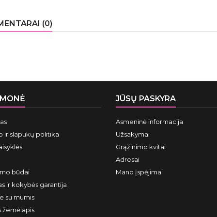
ENTARAI (0)
ĮMONĖ
JŪSŲ PASKYRA
mas
Asmeninė informacija
 ir slapukų politika
Užsakymai
aisyklės
Grąžinimo kvitai
Adresai
ymo būdai
Mano įspėjimai
s ir kokybės garantija
te su mumis
s žemėlapis