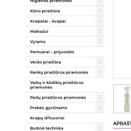
Higienos priemonės
Kūno priežiūra
Kvepalai - kvapai
Makiažui
Vyrams
Peniuarai - prijuostės
Veido priežiūra
Rankų priežiūros priemonės
Vaikų ir kūdikių priežiūros
priemonės
Pėdų priežiūros priemonės
Prekės gyvūnams
Kvapų difuzoriai
APRAŠ
Buitinė technika