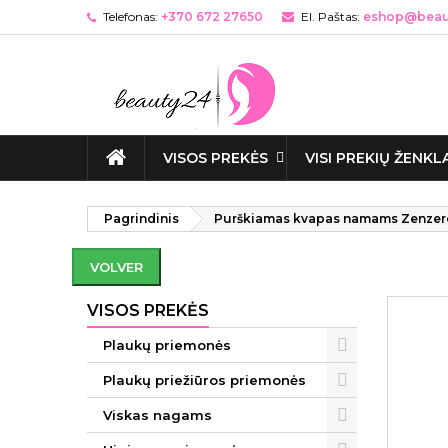
Telefonas:
+370 672 27650
El. Paštas:
eshop@beaut
VISOS PREKĖS
VISI PREKIŲ ŽENKL
Pagrindinis
Purškiamas kvapas namams Zenzero
VOLVER
VISOS PREKĖS
Plaukų priemonės
Plaukų priežiūros priemonės
Viskas nagams