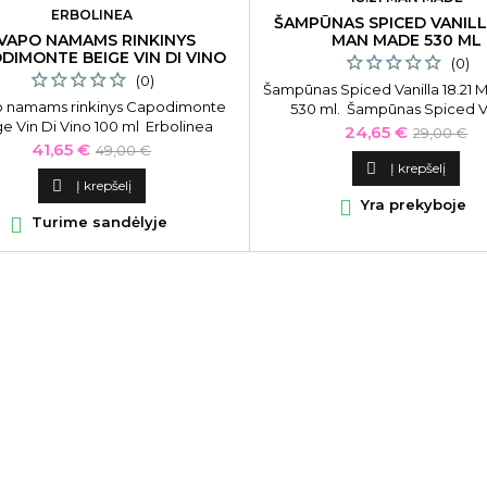
ERBOLINEA
ŠAMPŪNAS SPICED VANILLA
MAN MADE 530 ML
VAPO NAMAMS RINKINYS
DIMONTE BEIGE VIN DI VINO
(0)
100 ML
(0)
Šampūnas Spiced Vanilla 18.21
 namams rinkinys Capodimonte
530 ml. Šampūnas Spiced Va
e Vin Di Vino 100 ml Erbolinea
- aukštos kokybės daugiafu
Kaina
Bazinė
24,65 €
29,00 €
ge Capodimonte Beige Vin Di Vino
Kaina
Bazinė
priemonė. Į ją įeina plaukus sti
41,65 €
49,00 €
kaina
IGE, 100 ml, su keraminiu indeliu
šampūnas, prabangus kondicio

Į krepšelį
kaina

Į krepšelį
plaukams, bei nuostabiai kvepi

Yra prekyboje
želė.

Turime sandėlyje