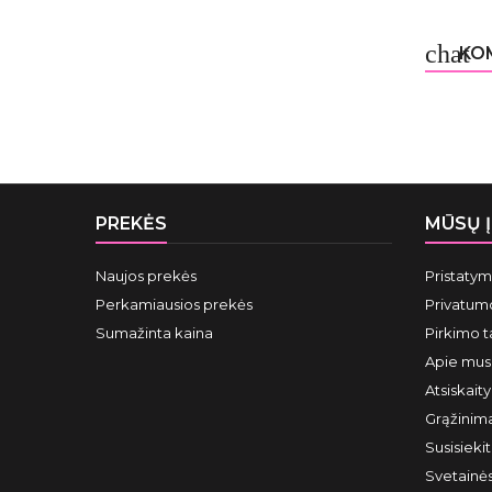
chat
KOM
PREKĖS
MŪSŲ 
Naujos prekės
Pristaty
Perkamiausios prekės
Privatumo
Sumažinta kaina
Pirkimo t
Apie mus
Atsiskait
Grąžinima
Susisieki
Svetainė