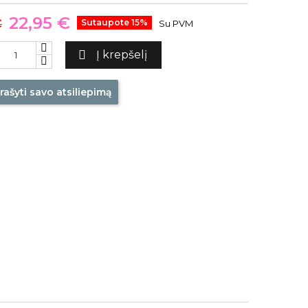
22,95 €
€
Sutaupote 15%
Su PVM

Į krepšelį
rašyti savo atsiliepimą