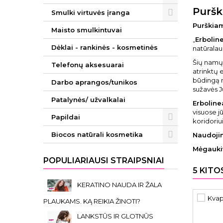
Puršk
Smulki virtuvės įranga
Purškia
Maisto smulkintuvai
„
Erbolin
Dėklai - rankinės - kosmetinės
natūralau
Šių namų 
Telefonų aksesuarai
atrinktų 
būdingą m
Darbo aprangos/tunikos
sužavės J
Patalynės/ užvalkalai
Erboline
visuose j
Papildai
koridoriu
Biocos natūrali kosmetika
Naudoji
Mėgaukit
POPULIARIAUSI STRAIPSNIAI
5 KITO
KERATINO NAUDA IR ŽALA
PLAUKAMS. KĄ REIKIA ŽINOTI?
LANKSTŪS IR GLOTNŪS