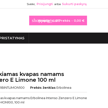
Sveiki,
Prisijungti
arba
Sukurti paskyrą
shopping_cart
Krepšelis:
0
Prekės - 0,00 €
PRISTATYMAS
kiamas kvapas namams
ero E Limone 100 ml
RBINTLIMON100
Prekės ženklas
Erbolinea
as kvapas namams Erbolinea Intenso Zenzero E Limone
MON100, 100 ml