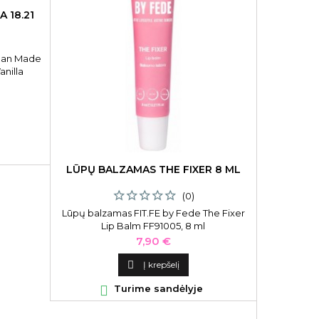
 18.21
 Man Made
nilla
nkcinė
prinantis
nierius
anti dušo
LŪPŲ BALZAMAS THE FIXER 8 ML
E
EVA PRO
(0)
DIVA PLA
Lūpų balzamas FIT.FE by Fede The Fixer
Lip Balm FF91005, 8 ml
EVA Profess
Kaina
7,90 €

Į krepšelį

Turime sandėlyje
