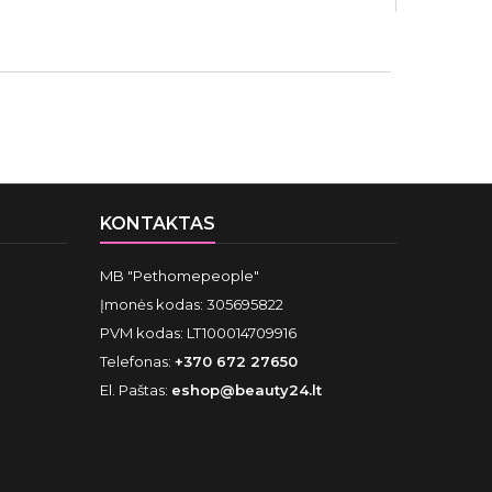
KONTAKTAS
MB "Pethomepeople"
Įmonės kodas: 305695822
PVM kodas: LT100014709916
Telefonas:
+370 672 27650
El. Paštas:
eshop@beauty24.lt