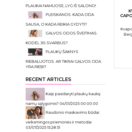
PLAUKAI NAMUOSE, LYG IŠ SALONO!
K
PLEISKANOS. KADA ODA
CAPO
SAUSA, O KADA REIKIA GYDYTI?
Kvapo
GALVOS ODOS ŠVEITIMAS.
Beig
Presti
KODĖL JIS SVARBUS?
ERBBE
PLAUKŲ ŠAKNYS
RIEBALUOTOS. AR TIKRAI GALVOS ODA
YRA RIEBI?
RECENT ARTICLES
Kaip pasidaryti plaukų kaukę
namų sąlygomis?
04/01/2025 00:00:00
Raudonio maskavimo būdai:
veiksmingos priemonės ir metodai
03/07/2025 15:28:51