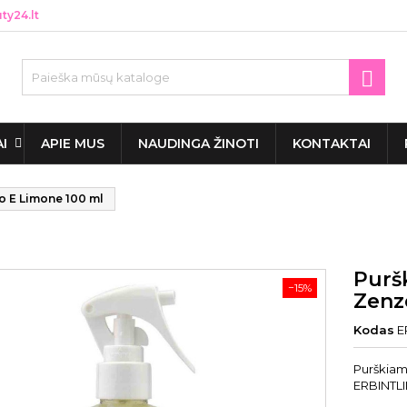
y24.lt

AI
APIE MUS
NAUDINGA ŽINOTI
KONTAKTAI
 E Limone 100 ml
Purš
−15%
Zenz
Kodas
E
Purškiam
ERBINTLI