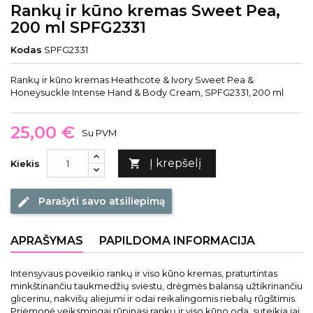
Rankų ir kūno kremas Sweet Pea,
200 ml SPFG2331
Kodas
SPFG2331
Rankų ir kūno kremas Heathcote & Ivory Sweet Pea &
Honeysuckle Intense Hand & Body Cream, SPFG2331, 200 ml
25,00 €
Su PVM
Į krepšelį

Kiekis
Parašyti savo atsiliepimą
edit
APRAŠYMAS
PAPILDOMA INFORMACIJA
Intensyvaus poveikio rankų ir viso kūno kremas, praturtintas
minkštinančiu taukmedžių sviestu, drėgmės balansą užtikrinančiu
glicerinu, nakvišų aliejumi ir odai reikalingomis riebalų rūgštimis.
Priemonė veiksmingai rūpinasi rankų ir viso kūno oda, suteikia jai