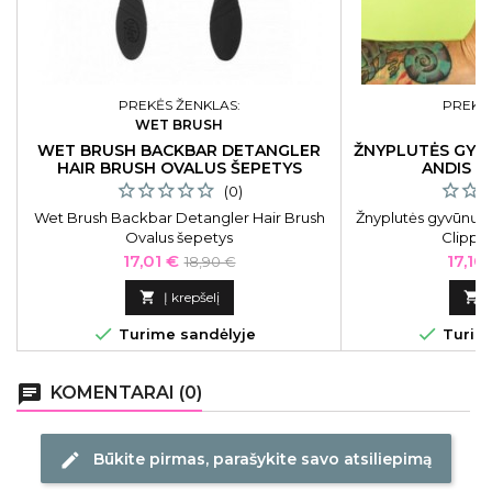
PREKĖS ŽENKLAS:
PREKĖS
WET BRUSH
A
WET BRUSH BACKBAR DETANGLER
ŽNYPLUTĖS GYV
HAIR BRUSH OVALUS ŠEPETYS
ANDIS N
JUODAS
(0)
Wet Brush Backbar Detangler Hair Brush
Žnyplutės gyvūnų n
Ovalus šepetys
Clippe
Kaina
Bazinė
Kaina
17,01 €
17,10
18,90 €
kaina

Į krepšelį



Turime sandėlyje
Turime
chat
KOMENTARAI (0)
Būkite pirmas, parašykite savo atsiliepimą
edit