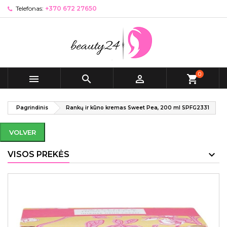
Telefonas:
+370 672 27650
0



shopping_cart
Pagrindinis
Rankų ir kūno kremas Sweet Pea, 200 ml SPFG2331
VOLVER
VISOS PREKĖS