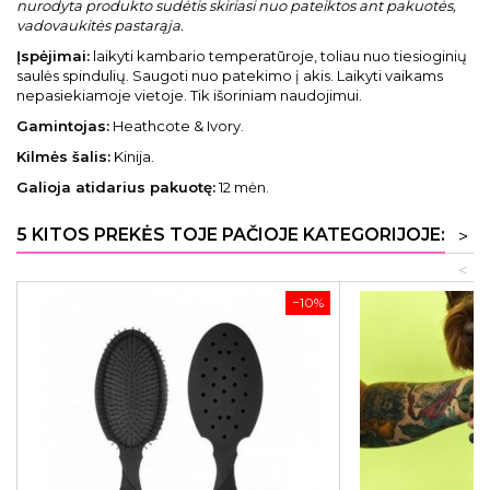
nurodyta produkto sudėtis skiriasi nuo pateiktos ant pakuotės,
vadovaukitės pastarąja.
Įspėjimai:
laikyti kambario temperatūroje, toliau nuo tiesioginių
saulės spindulių. Saugoti nuo patekimo į akis. Laikyti vaikams
nepasiekiamoje vietoje. Tik išoriniam naudojimui.
Gamintojas:
Heathcote & Ivory.
Kilmės šalis:
Kinija.
Galioja atidarius pakuotę:
12 mėn.
5 KITOS PREKĖS TOJE PAČIOJE KATEGORIJOJE:
>
<
−10%