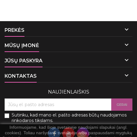

PREKĖS

MŪSŲ ĮMONĖ

JŪSŲ PASKYRA

KONTAKTAS
NAUJIENLAIŠKIS
Sutinku, kad mano el. pašto adresas būtų naudojamos
rinkodaros tikslams.
Informuojame, kad šioje svetainėje naudojami slapukai (angl.
cookies). Toliau naršydami svetainėje arba paspausdami mygtuką