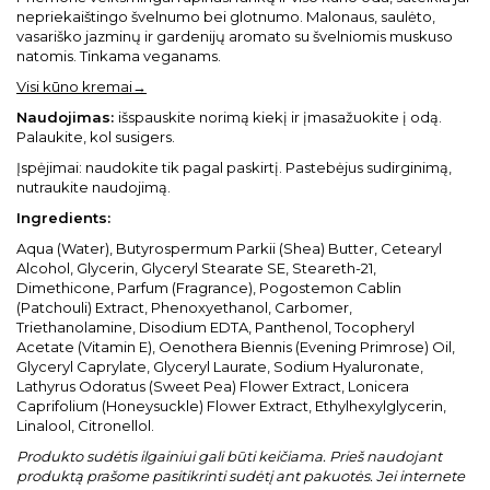
nepriekaištingo švelnumo bei glotnumo. Malonaus, saulėto,
vasariško jazminų ir gardenijų aromato su švelniomis muskuso
natomis. Tinkama veganams.
Visi kūno kremai→
Naudojimas:
išspauskite norimą kiekį ir įmasažuokite į odą.
Palaukite, kol susigers.
Įspėjimai: naudokite tik pagal paskirtį. Pastebėjus sudirginimą,
nutraukite naudojimą.
Ingredients:
Aqua (Water), Butyrospermum Parkii (Shea) Butter, Cetearyl
Alcohol, Glycerin, Glyceryl Stearate SE, Steareth-21,
Dimethicone, Parfum (Fragrance), Pogostemon Cablin
(Patchouli) Extract, Phenoxyethanol, Carbomer,
Triethanolamine, Disodium EDTA, Panthenol, Tocopheryl
Acetate (Vitamin E), Oenothera Biennis (Evening Primrose) Oil,
Glyceryl Caprylate, Glyceryl Laurate, Sodium Hyaluronate,
Lathyrus Odoratus (Sweet Pea) Flower Extract, Lonicera
Caprifolium (Honeysuckle) Flower Extract, Ethylhexylglycerin,
Linalool, Citronellol.
Produkto sudėtis ilgainiui gali būti keičiama. Prieš naudojant
produktą prašome pasitikrinti sudėtį ant pakuotės. Jei internete