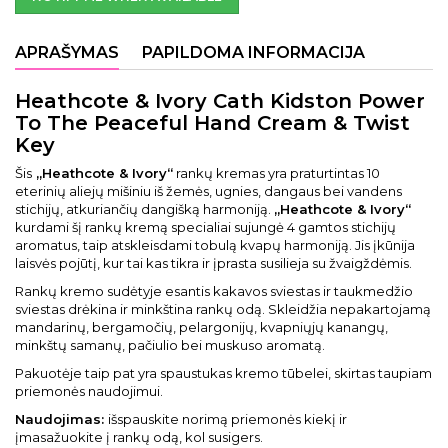
APRAŠYMAS
PAPILDOMA INFORMACIJA
Heathcote & Ivory Cath Kidston Power
To The Peaceful Hand Cream & Twist
Key
Šis
„Heathcote & Ivory“
rankų kremas yra praturtintas 10
eterinių aliejų mišiniu iš žemės, ugnies, dangaus bei vandens
stichijų, atkuriančių dangišką harmoniją.
„Heathcote & Ivory“
kurdami šį rankų kremą specialiai sujungė 4 gamtos stichijų
aromatus, taip atskleisdami tobulą kvapų harmoniją. Jis įkūnija
laisvės pojūtį, kur tai kas tikra ir įprasta susilieja su žvaigždėmis.
Rankų kremo sudėtyje esantis kakavos sviestas ir taukmedžio
sviestas drėkina ir minkština rankų odą. Skleidžia nepakartojamą
mandarinų, bergamočių, pelargonijų, kvapniųjų kanangų,
minkštų samanų, pačiulio bei muskuso aromatą.
Pakuotėje taip pat yra spaustukas kremo tūbelei, skirtas taupiam
priemonės naudojimui.
Naudojimas:
išspauskite norimą priemonės kiekį ir
įmasažuokite į rankų odą, kol susigers.