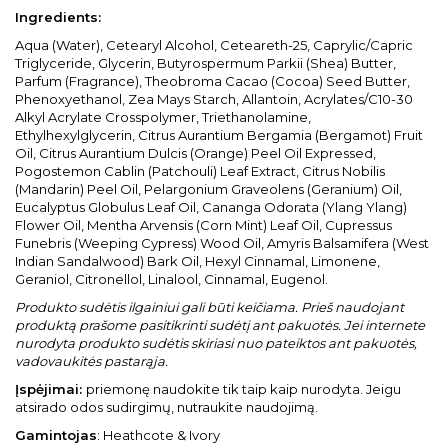
Ingredients:
Aqua (Water), Cetearyl Alcohol, Ceteareth-25, Caprylic/Capric
Triglyceride, Glycerin, Butyrospermum Parkii (Shea) Butter,
Parfum (Fragrance), Theobroma Cacao (Cocoa) Seed Butter,
Phenoxyethanol, Zea Mays Starch, Allantoin, Acrylates/C10-30
Alkyl Acrylate Crosspolymer, Triethanolamine,
Ethylhexylglycerin, Citrus Aurantium Bergamia (Bergamot) Fruit
Oil, Citrus Aurantium Dulcis (Orange) Peel Oil Expressed,
Pogostemon Cablin (Patchouli) Leaf Extract, Citrus Nobilis
(Mandarin) Peel Oil, Pelargonium Graveolens (Geranium) Oil,
Eucalyptus Globulus Leaf Oil, Cananga Odorata (Ylang Ylang)
Flower Oil, Mentha Arvensis (Corn Mint) Leaf Oil, Cupressus
Funebris (Weeping Cypress) Wood Oil, Amyris Balsamifera (West
Indian Sandalwood) Bark Oil, Hexyl Cinnamal, Limonene,
Geraniol, Citronellol, Linalool, Cinnamal, Eugenol.
Produkto sudėtis ilgainiui gali būti keičiama. Prieš naudojant
produktą prašome pasitikrinti sudėtį ant pakuotės. Jei internete
nurodyta produkto sudėtis skiriasi nuo pateiktos ant pakuotės,
vadovaukitės pastarąja.
Įspėjimai:
priemonę naudokite tik taip kaip nurodyta. Jeigu
atsirado odos sudirgimų, nutraukite naudojimą.
Gamintojas
: Heathcote & Ivory