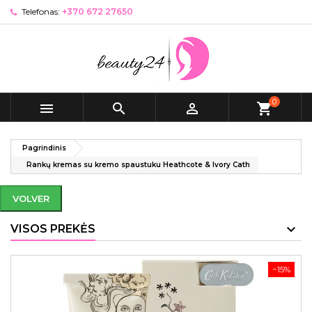
Telefonas:
+370 672 27650
0



shopping_cart
Pagrindinis
Rankų kremas su kremo spaustuku Heathcote & Ivory Cath
VOLVER
VISOS PREKĖS
−15%