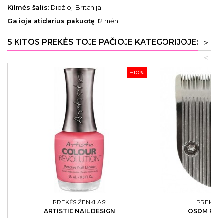
Kilmės šalis
: Didžioji Britanija
Galioja atidarius pakuotę
: 12 mėn.
5 KITOS PREKĖS TOJE PAČIOJE KATEGORIJOJE:
>
<
−10%
PREKĖS ŽENKLAS:
PREKĖS
ARTISTIC NAIL DESIGN
OSOM PR