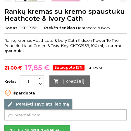
Rankų kremas su kremo spaustuku
Heathcote & Ivory Cath
Kodas
CKFG1958
Prekės ženklas
Heathcote & Ivory
Rankų kremas Heathcote & Ivory Cath Kidston Power To The
Peaceful Hand Cream & Twist Key, CKFG1958, 100 ml, su kremo
spaustuku
17,85 €
21,00 €
Sutaupote 15%
Su PVM
Į krepšelį

Kiekis

Išparduota
Parašyti savo atsiliepimą
edit
NOTIFY ME WHEN AVAILABLE