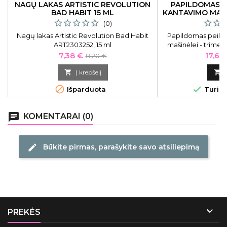
NAGŲ LAKAS ARTISTIC REVOLUTION
PAPILDOMAS P
BAD HABIT 15 ML
KANTAVIMO MAŠ
(0)
Nagų lakas Artistic Revolution Bad Habit
Papildomas peiliu
ART2303252, 15 ml
mašinėlei - trime
Hair Trimmer
Kaina
Bazinė
Kaina
7,38 €
17,67
8,20 €
kaina

Į krepšelį



Išparduota
Turime
chat
KOMENTARAI (0)
Būkite pirmas, parašykite savo atsiliepimą
edit

PREKĖS