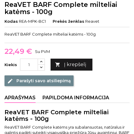
ReaVET BARF Complete milteliai
katėms - 100g
Kodas
REA-MPK-BC1
Prekės ženklas
Reavet
ReaVET BARF Complete milteliai katėms - 100g
22,49 €
Su PVM
Į krepšelį

Kiekis
Parašyti savo atsiliepimą
edit
APRAŠYMAS
PAPILDOMA INFORMACIJA
ReaVET BARF Complete milteliai
katėms - 100g
ReaVET BARF Complete katėms yra subalansuotas, natūralus ir
galintis padėti suteikti visapusišką priežiūrą Jūsų augintiniui. BARF