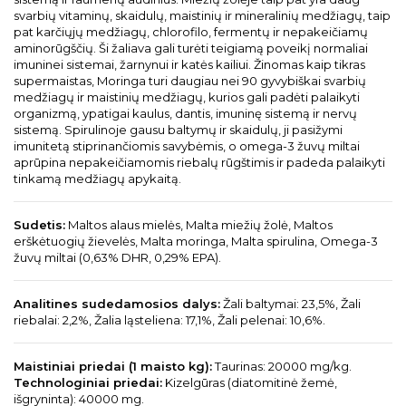
svarbių vitaminų, skaidulų, maistinių ir mineralinių medžiagų, taip
pat karčiųjų medžiagų, chlorofilo, fermentų ir nepakeičiamų
aminorūgščių. Ši žaliava gali turėti teigiamą poveikį normaliai
imuninei sistemai, žarnynui ir katės kailiui. Žinomas kaip tikras
supermaistas, Moringa turi daugiau nei 90 gyvybiškai svarbių
medžiagų ir maistinių medžiagų, kurios gali padėti palaikyti
organizmą, ypatigai kaulus, dantis, imuninę sistemą ir nervų
sistemą. Spirulinoje gausu baltymų ir skaidulų, ji pasižymi
imunitetą stiprinančiomis savybėmis, o omega-3 žuvų miltai
aprūpina nepakeičiamomis riebalų rūgštimis ir padeda palaikyti
tinkamą medžiagų apykaitą.
Sudetis:
Maltos alaus mielės, Malta miežių žolė, Maltos
erškėtuogių žievelės, Malta moringa, Malta spirulina, Omega-3
žuvų miltai (0,63% DHR, 0,29% EPA).
Analitines sudedamosios dalys:
Žali baltymai: 23,5%, Žali
riebalai: 2,2%, Žalia ląsteliena: 17,1%, Žali pelenai: 10,6%.
Maistiniai priedai (1 maisto kg):
Taurinas: 20000 mg/kg.
Technologiniai priedai:
Kizelgūras (diatomitinė žemė,
išgryninta): 40000 mg.