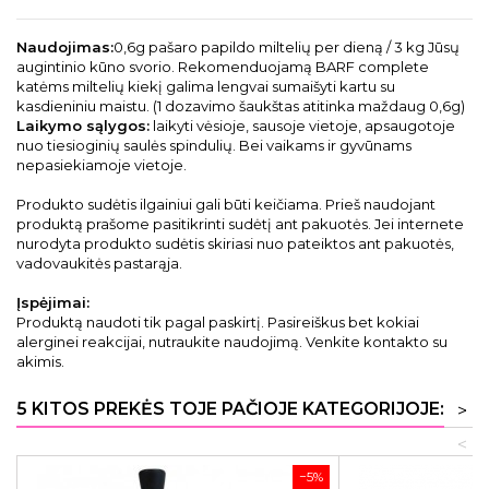
Naudojimas:
0,6g pašaro papildo miltelių per dieną / 3 kg Jūsų
augintinio kūno svorio. Rekomenduojamą BARF complete
katėms miltelių kiekį galima lengvai sumaišyti kartu su
kasdieniniu maistu. (1 dozavimo šaukštas atitinka maždaug 0,6g)
Laikymo sąlygos:
laikyti vėsioje, sausoje vietoje, apsaugotoje
nuo tiesioginių saulės spindulių. Bei vaikams ir gyvūnams
nepasiekiamoje vietoje.
Produkto sudėtis ilgainiui gali būti keičiama. Prieš naudojant
produktą prašome pasitikrinti sudėtį ant pakuotės. Jei internete
nurodyta produkto sudėtis skiriasi nuo pateiktos ant pakuotės,
vadovaukitės pastarąja.
Įspėjimai:
Produktą naudoti tik pagal paskirtį. Pasireiškus bet kokiai
alerginei reakcijai, nutraukite naudojimą. Venkite kontakto su
akimis.
5 KITOS PREKĖS TOJE PAČIOJE KATEGORIJOJE:
>
<
−5%