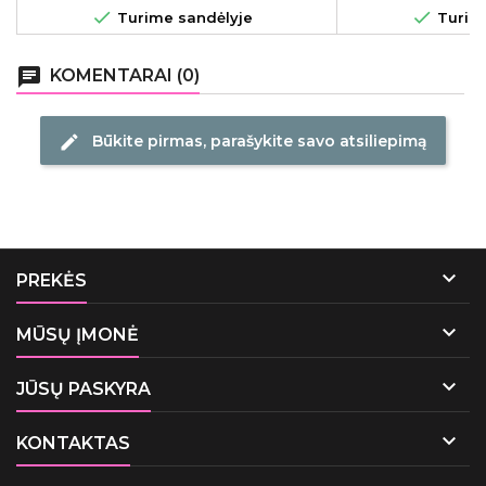


Turime sandėlyje
Turime
chat
KOMENTARAI (0)
Būkite pirmas, parašykite savo atsiliepimą
edit

PREKĖS

MŪSŲ ĮMONĖ

JŪSŲ PASKYRA

KONTAKTAS