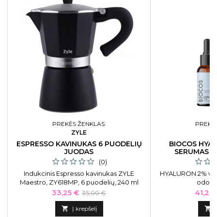
PREKĖS ŽENKLAS:
PREKĖS
ZYLE
B
ESPRESSO KAVINUKAS 6 PUODELIŲ
BIOCOS HYA
JUODAS
SERUMAS +
DRĖ
(0)
Indukcinis Espresso kavinukas ZYLE
HYALURON 2% vei
Maestro, ZY618MP, 6 puodelių, 240 ml
odos d
Kaina
Bazinė
Kaina
33,25 €
41,20
35,00 €
kaina

Į krepšelį
