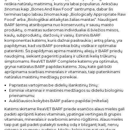
reiškia natūralų maitinimą, kuris yra labai populiarus. Anksčiau
žinomas kaip „Bones And Raw Food“ santrumpa, dabar šis
terminas tapo labiau žinomas kaip „Biologically Appropriate Raw
Food“ arba „Biologiškai atitaikytas žalias maistas“. Naudojant
BARF šėrimą atsiribojama nuo konservuotų ir sausų maisto
produktų, o maistas sudaromas individualiai iš šviežios mėsos,
kaulų, subproduktų, daržovių ir vaisių. Esminis BARF
komponentas katėms, kuris dažnai pasitraukia į antrą planą, yra
papildymas, kad visi BARF poreikiai būtų visiškai ir optimaliai
patenkinti. Šis papildymas apima maistinių aliejų ir BARF priedų
naudojimą, siekiant pagerinti pašarą ir užkirsti kelią trūkumų
simptomams. ReaVET BARF Complete katėms yra optimalus,
grynai natūralus BARF papildas katėms. Jūsų katė gali būti
aprūpinama svarbiais mineralais ir vitaminais, taip patenkinami
natūralus maistinių medžiagų poreikiai.
Paprastas vartojimas be didelių išankstinių žinių;
Esminiai vitaminai ir maistinės medžiagos su dideliu biologiniu
prieinamumu;
Aukščiausios kokybės BARF pašaro papildai (milteliai).
Katėms skirtame ReaVET BARF priede esančios alaus mielės gali
padėti aprūpinti kates vitaminais, ypatingai vertingais B grupės
vitaminais, mineralais ir svarbiomis amino rūgštimis. Alaus mielės
taip pat gali padėti palaikyti sveiką odą ir blizgantį kailį, nervų
sistemą ir raumenų audinius. Miežių žolėje taip pat yra daug