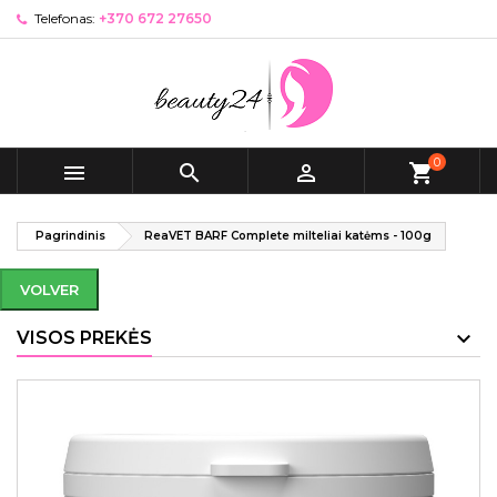
Telefonas:
+370 672 27650
0



shopping_cart
Pagrindinis
ReaVET BARF Complete milteliai katėms - 100g
VOLVER
VISOS PREKĖS