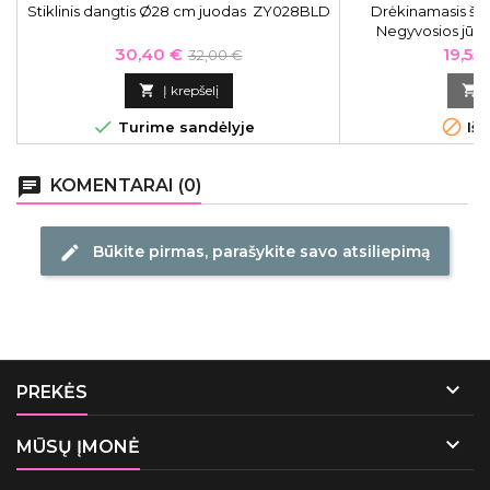
Stiklinis dangtis Ø28 cm juodas ZY028BLD
Drėkinamasis ša
Negyvosios jūros
keratino estrak
Kaina
Bazinė
Kaina
30,40 €
19,55
32,00 €
Moisturizing 
kaina

Į krepšelį



Turime sandėlyje
Išp
chat
KOMENTARAI (0)
Būkite pirmas, parašykite savo atsiliepimą
edit

PREKĖS

MŪSŲ ĮMONĖ