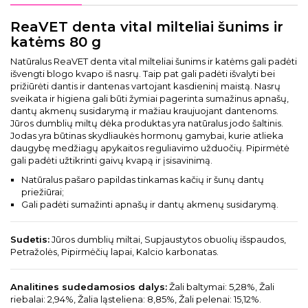
ReaVET denta vital milteliai šunims ir
katėms 80 g
Natūralus ReaVET denta vital milteliai šunims ir katėms gali padėti
išvengti blogo kvapo iš nasrų. Taip pat gali padėti išvalyti bei
prižiūrėti dantis ir dantenas vartojant kasdieninį maistą. Nasrų
sveikata ir higiena gali būti žymiai pagerinta sumažinus apnašų,
dantų akmenų susidarymą ir mažiau kraujuojant dantenoms.
Jūros dumblių miltų dėka produktas yra natūralus jodo šaltinis.
Jodas yra būtinas skydliaukės hormonų gamybai, kurie atlieka
daugybę medžiagų apykaitos reguliavimo užduočių. Pipirmėtė
gali padėti užtikrinti gaivų kvapą ir įsisavinimą.
Natūralus pašaro papildas tinkamas kačių ir šunų dantų
priežiūrai;
Gali padėti sumažinti apnašų ir dantų akmenų susidarymą.
Sudetis:
Jūros dumblių miltai, Supjaustytos obuolių išspaudos,
Petražolės, Pipirmėčių lapai, Kalcio karbonatas.
Analitines sudedamosios dalys:
Žali baltymai: 5,28%, Žali
riebalai: 2,94%, Žalia ląsteliena: 8,85%, Žali pelenai: 15,12%.