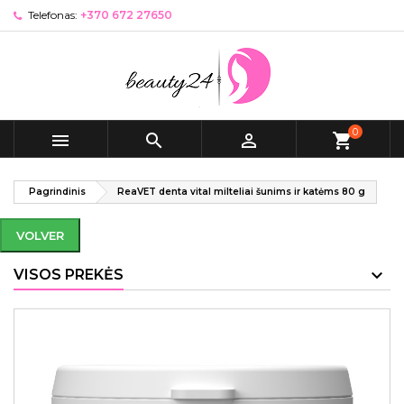
Telefonas:
+370 672 27650
0



shopping_cart
Pagrindinis
ReaVET denta vital milteliai šunims ir katėms 80 g
VOLVER
VISOS PREKĖS