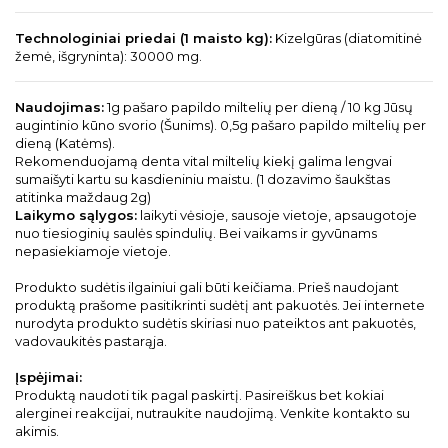
Technologiniai priedai (1 maisto kg):
Kizelgūras (diatomitinė
žemė, išgryninta): 30000 mg.
Naudojimas:
1g pašaro papildo miltelių per dieną / 10 kg Jūsų
augintinio kūno svorio (Šunims). 0,5g pašaro papildo miltelių per
dieną (Katėms).
Rekomenduojamą denta vital miltelių kiekį galima lengvai
sumaišyti kartu su kasdieniniu maistu. (1 dozavimo šaukštas
atitinka maždaug 2g)
Laikymo sąlygos:
laikyti vėsioje, sausoje vietoje, apsaugotoje
nuo tiesioginių saulės spindulių. Bei vaikams ir gyvūnams
nepasiekiamoje vietoje.
Produkto sudėtis ilgainiui gali būti keičiama. Prieš naudojant
produktą prašome pasitikrinti sudėtį ant pakuotės. Jei internete
nurodyta produkto sudėtis skiriasi nuo pateiktos ant pakuotės,
vadovaukitės pastarąja.
Įspėjimai:
Produktą naudoti tik pagal paskirtį. Pasireiškus bet kokiai
alerginei reakcijai, nutraukite naudojimą. Venkite kontakto su
akimis.