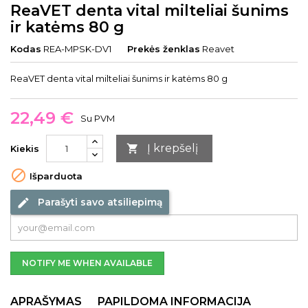
ReaVET denta vital milteliai šunims
ir katėms 80 g
Kodas
REA-MPSK-DV1
Prekės ženklas
Reavet
ReaVET denta vital milteliai šunims ir katėms 80 g
22,49 €
Su PVM
Į krepšelį

Kiekis

Išparduota
Parašyti savo atsiliepimą
edit
NOTIFY ME WHEN AVAILABLE
APRAŠYMAS
PAPILDOMA INFORMACIJA