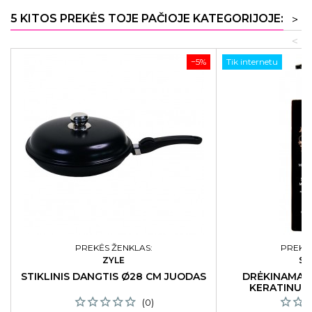
5 KITOS PREKĖS TOJE PAČIOJE KATEGORIJOJE:
>
<
−5%
Tik internetu
PREKĖS ŽENKLAS:
PREKĖS
ZYLE
SA
STIKLINIS DANGTIS Ø28 CM JUODAS
DRĖKINAMAS
KERATINU S
(0)