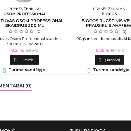
PREKĖS ŽENKLAS:
PREKĖS ŽENKLAS:
OSOM PROFESSIONAL
BIOCOS
TUVAS OSOM PROFESSIONAL
BIOCOS RŪGŠTINIS VE
SKAIDRUS 300 ML
PRAUSIKLIS AHA+BH
(0)
(0)
uvas Osom Professional skaidrus
Rūgštinis veido prausiklis A
300 ml OSOMPA03
Kaina
Bazinė
Kaina
Bazinė
9,21 €
16,56 €
9,90 €
18,40 €
kaina
kaina

Į krepšelį

Į krepšelį

Turime sandėlyje

Turime sandėlyje
ENTARAI (0)