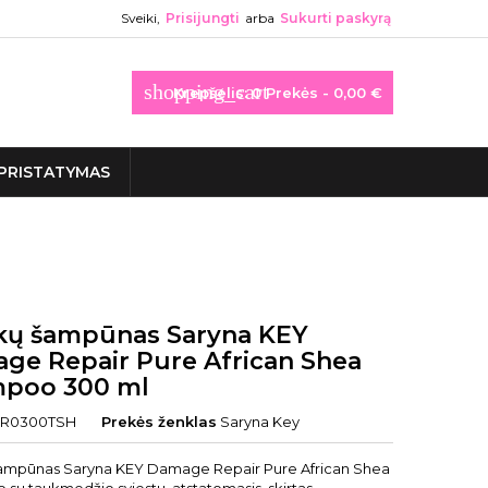
Sveiki,
Prisijungti
arba
Sukurti paskyrą
shopping_cart
Krepšelis:
0
Prekės - 0,00 €
PRISTATYMAS
kų šampūnas Saryna KEY
ge Repair Pure African Shea
poo 300 ml
R0300TSH
Prekės ženklas
Saryna Key
ampūnas Saryna KEY Damage Repair Pure African Shea