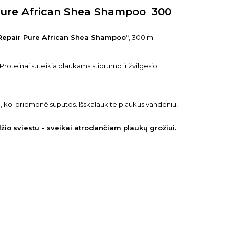
ure African Shea Shampoo 300
epair Pure African Shea Shampoo“
, 300 ml
roteinai suteikia plaukams stiprumo ir žvilgesio.
l, kol priemonė suputos. Išskalaukite plaukus vandeniu,
žio sviestu - sveikai atrodančiam plaukų grožiui.