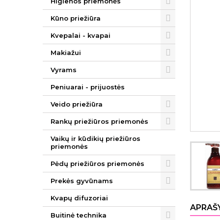
Higienos priemonės
Kūno priežiūra
Kvepalai - kvapai
Makiažui
Vyrams
Peniuarai - prijuostės
Veido priežiūra
Rankų priežiūros priemonės
Vaikų ir kūdikių priežiūros
priemonės
Pėdų priežiūros priemonės
Prekės gyvūnams
Kvapų difuzoriai
APRAŠ
Buitinė technika