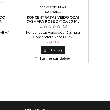
PREKĖS ŽENKLAS:
CASMARA
IDO
KONCENTRATAS VEIDO ODAI
REGENERU
A
CASMARA ROSE D-TOX 30 ML
KAUKĖ OP
(0)
HA+BHA
Koncentratas veido odai Casmara
Regeneruoj
Concentrate Rose D-Tox
co
CASA14003/141003 , 30 ml
Kaina
53,00 €

Į krepšelį

Turime sandėlyje
