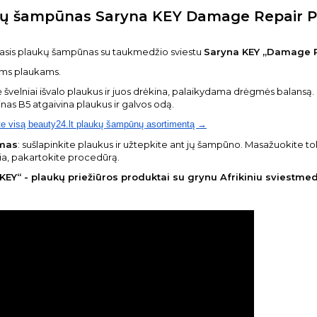
ų šampūnas Saryna KEY Damage Repair P
asis plaukų šampūnas su taukmedžio sviestu
Saryna KEY „Damage R
ems plaukams.
švelniai išvalo plaukus ir juos drėkina, palaikydama drėgmės balansą. P
nas B5 atgaivina plaukus ir galvos odą.
te visą beauty24.lt plaukų šampūnų asortimentą →
mas
: sušlapinkite plaukus ir užtepkite ant jų šampūno. Masažuokite to
kia, pakartokite procedūrą.
KEY“ - plaukų priežiūros produktai su grynu Afrikiniu sviestmed