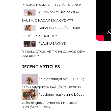
PLAUKAI NAMUOSE, LYG IŠ SALONO!
PLEISKANOS. KADA ODA
SAUSA, O KADA REIKIA GYDYTI?
GALVOS ODOS ŠVEITIMAS.
KODĖL JIS SVARBUS?
PLAUKŲ ŠAKNYS
RIEBALUOTOS. AR TIKRAI GALVOS ODA
YRA RIEBI?
RECENT ARTICLES
Kaip pasidaryti plaukų kaukę
namų sąlygomis?
04/01/2025 00:00:00
Raudonio maskavimo būdai:
veiksmingos priemonės ir metodai
03/07/2025 15:28:51