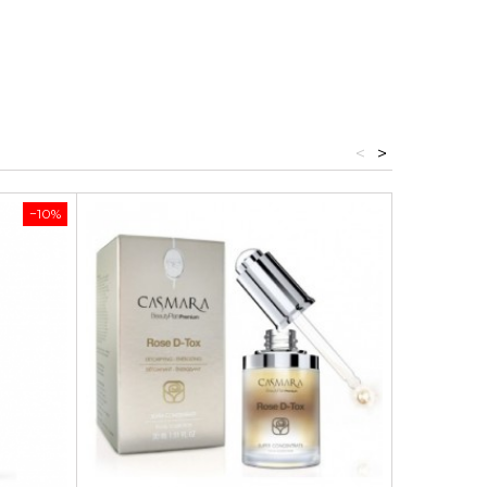
<
>
−10%