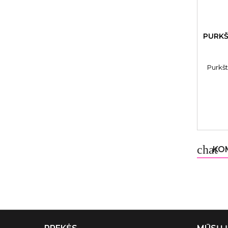
PURKŠ
Purkšt
chat
KOM