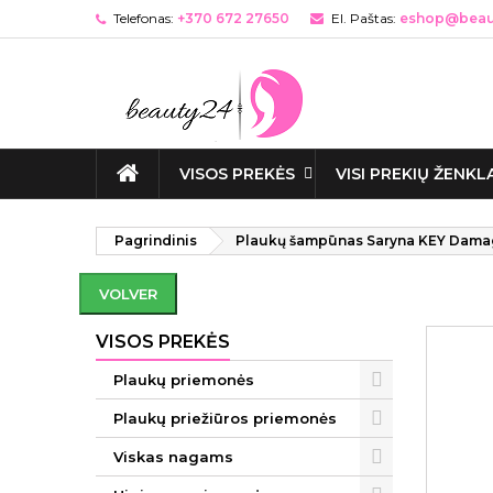
Telefonas:
+370 672 27650
El. Paštas:
eshop@beaut
VISOS PREKĖS
VISI PREKIŲ ŽENKL
Pagrindinis
Plaukų šampūnas Saryna KEY Damag
VOLVER
VISOS PREKĖS
Plaukų priemonės
Plaukų priežiūros priemonės
Viskas nagams