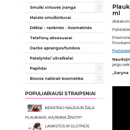
Plauk
Smulki virtuvės įranga
ml
Maisto smulkintuvai
Atstatom
Dėklai - rankinės - kosmetinės
Pažeisti
Priemonė 
Telefonų aksesuarai
Provitami
Darbo aprangos/tunikos
Peržiūrėki
Patalynės/ užvalkalai
Naudoji
jeigu rei
Papildai
„Saryna 
Biocos natūrali kosmetika
POPULIARIAUSI STRAIPSNIAI
KERATINO NAUDA IR ŽALA
PLAUKAMS. KĄ REIKIA ŽINOTI?
LANKSTŪS IR GLOTNŪS