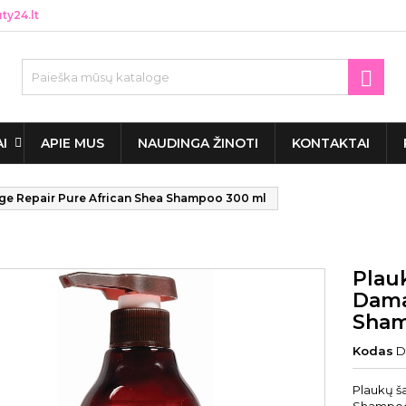
y24.lt

AI
APIE MUS
NAUDINGA ŽINOTI
KONTAKTAI
e Repair Pure African Shea Shampoo 300 ml
Plau
Dama
Sham
Kodas
D
Plaukų š