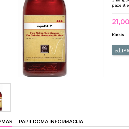
Shampoo 
pažeisti
21,0
Kiekis
edit
Pa
YMAS
PAPILDOMA INFORMACIJA