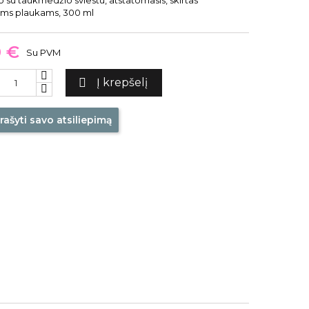
su taukmedžio sviestu, atstatomasis, skirtas
ems plaukams, 300 ml
0 €
Su PVM

Į krepšelį
rašyti savo atsiliepimą