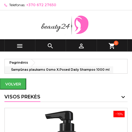
Telefonas:
+370 672 27650
0



shopping_cart
Pagrindinis
Šampūnas plaukams Osmo X.Posed Daily Shampoo 1000 ml
VOLVER
VISOS PREKĖS
−15%