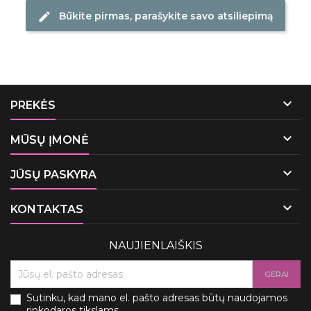
Būkite pirmas, parašykite savo atsiliepimą
edit

PREKĖS

MŪSŲ ĮMONĖ

JŪSŲ PASKYRA

KONTAKTAS
NAUJIENLAIŠKIS
Sutinku, kad mano el. pašto adresas būtų naudojamos
rinkodaros tikslams.