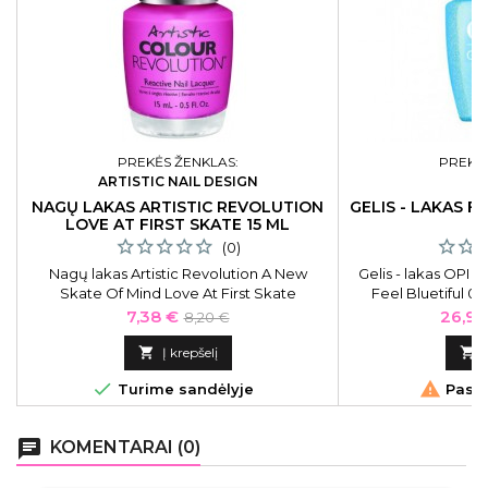
PREKĖS ŽENKLAS:
PREKĖS
ARTISTIC NAIL DESIGN
NAGŲ LAKAS ARTISTIC REVOLUTION
GELIS - LAKAS F
LOVE AT FIRST SKATE 15 ML
(0)
Nagų lakas Artistic Revolution A New
Gelis - lakas OPI
Skate Of Mind Love At First Skate
Feel Bluetiful 0
ART2300095, 15 ml
Kaina
Bazinė
Kaina
7,38 €
26,91
8,20 €
kaina

Į krepšelį



Turime sandėlyje
Pasku
chat
KOMENTARAI (0)