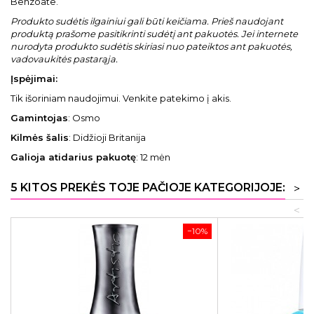
Benzoate.
Produkto sudėtis ilgainiui gali būti keičiama. Prieš naudojant
produktą prašome pasitikrinti sudėtį ant pakuotės. Jei internete
nurodyta produkto sudėtis skiriasi nuo pateiktos ant pakuotės,
vadovaukitės pastarąja.
Įspėjimai:
Tik išoriniam naudojimui. Venkite patekimo į akis.
Gamintojas
: Osmo
Kilmės šalis
: Didžioji Britanija
Galioja atidarius pakuotę
: 12 mėn
5 KITOS PREKĖS TOJE PAČIOJE KATEGORIJOJE:
>
<
−10%