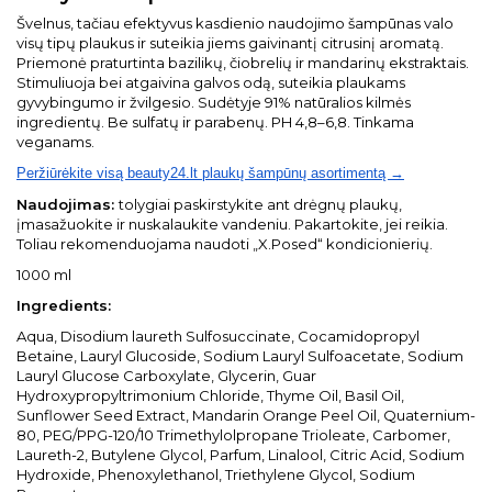
Švelnus, tačiau efektyvus kasdienio naudojimo šampūnas valo
visų tipų plaukus ir suteikia jiems gaivinantį citrusinį aromatą.
Priemonė praturtinta bazilikų, čiobrelių ir mandarinų ekstraktais.
Stimuliuoja bei atgaivina galvos odą, suteikia plaukams
gyvybingumo ir žvilgesio. Sudėtyje 91% natūralios kilmės
ingredientų. Be sulfatų ir parabenų. PH 4,8–6,8. Tinkama
veganams.
Peržiūrėkite visą beauty24.lt plaukų šampūnų asortimentą →
Naudojimas:
tolygiai paskirstykite ant drėgnų plaukų,
įmasažuokite ir nuskalaukite vandeniu. Pakartokite, jei reikia.
Toliau rekomenduojama naudoti „X.Posed“ kondicionierių.
1000 ml
Ingredients:
Aqua, Disodium laureth Sulfosuccinate, Cocamidopropyl
Betaine, Lauryl Glucoside, Sodium Lauryl Sulfoacetate, Sodium
Lauryl Glucose Carboxylate, Glycerin, Guar
Hydroxypropyltrimonium Chloride, Thyme Oil, Basil Oil,
Sunflower Seed Extract, Mandarin Orange Peel Oil, Quaternium-
80, PEG/PPG-120/10 Trimethylolpropane Trioleate, Carbomer,
Laureth-2, Butylene Glycol, Parfum, Linalool, Citric Acid, Sodium
Hydroxide, Phenoxylethanol, Triethylene Glycol, Sodium