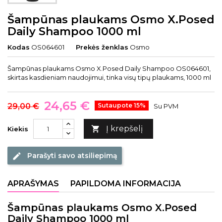
Šampūnas plaukams Osmo X.Posed
Daily Shampoo 1000 ml
Kodas
OS064601
Prekės ženklas
Osmo
Šampūnas plaukams Osmo X.Posed Daily Shampoo OS064601,
skirtas kasdieniam naudojimui, tinka visų tipų plaukams, 1000 ml
24,65 €
29,00 €
Sutaupote 15%
Su PVM
Į krepšelį

Kiekis
Parašyti savo atsiliepimą
edit
APRAŠYMAS
PAPILDOMA INFORMACIJA
Šampūnas plaukams Osmo X.Posed
Daily Shampoo 1000 ml