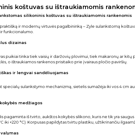
oninis koštuvas su ištraukiamomis rankenomi
ankstomas silikoninis koštuvas su ištraukiamomis rankenomis
 praktišką ir modernų virtuvės pagalbininką – Zyle sulankstomą koštuv
ir funkcionalumo.
lus dizainas
vas puikiai tinka tiek vaisių ir daržovių plovimui, tiek makaronų ar kitų
klės, o ištraukiamos rankenos prisitaiko prie įvairaus pločio paviršių.
škas ir lengvai sandėliuojamas
 specialų sulankstymo mechanizmą, sietelis sumažėja iki vos 4 cm aukščio 
 kokybės medžiagos
lis pagaminta iš tvirto, aukštos kokybės silikono, kuris ne tik yra saugu
°C iki +220 °C). Korpusas papildytas tvirtu plastiku, užtikrinančiu ilgaa
 valymas