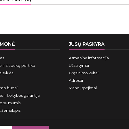
ĮMONĖ
JŪSŲ PASKYRA
mas
Asmeninė informacija
 ir slapukų politika
Užsakymai
aisyklės
Grąžinimo kvitai
Adresai
ymo būdai
Mano įspėjimai
s ir kokybės garantija
te su mumis
s žemėlapis