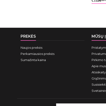
PREKĖS
MŪSŲ 
Naujos prekės
Pristaty
Perkamiausios prekės
Privatumo
Sumažinta kaina
Pirkimo t
Apie mus
Atsiskait
Grąžinima
Susisieki
Svetainė