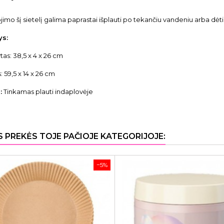
imo šį sietelį galima paprastai išplauti po tekančiu vandeniu arba dėti į
s:
tas: 38,5 x 4 x 26 cm
s: 59,5 x 14 x 26 cm
:
Tinkamas plauti indaplovėje
S PREKĖS TOJE PAČIOJE KATEGORIJOJE:
−5%