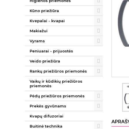
Higienos priemonės
Kūno priežiūra
Kvepalai - kvapai
Makiažui
Vyrams
Peniuarai - prijuostės
Veido priežiūra
Rankų priežiūros priemonės
Vaikų ir kūdikių priežiūros
priemonės
Pėdų priežiūros priemonės
Prekės gyvūnams
Kvapų difuzoriai
APRAŠ
Buitinė technika