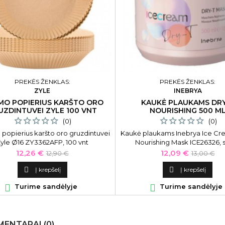
PREKĖS ŽENKLAS:
PREKĖS ŽENKLAS:
ZYLE
INEBRYA
MO POPIERIUS KARŠTO ORO
KAUKĖ PLAUKAMS DR
UZDINTUVEI ZYLE 100 VNT
NOURISHING 500 M
(0)
(0)
popierius karšto oro gruzdintuvei
Kaukė plaukams Inebrya Ice Cr
yle Ø16 ZY3362AFP, 100 vnt
Nourishing Mask ICE26326, s
besipučiantiems, išsausėju
Kaina
Bazinė
Kaina
Bazinė
12,26 €
12,09 €
12,90 €
13,00 €
plaukams, 500 ml
kaina
kaina

Į krepšelį

Į krepšelį

Turime sandėlyje

Turime sandėlyje
ENTARAI (0)