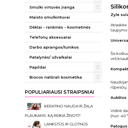
Silik
Smulki virtuvės įranga
Zyle sul
Maisto smulkintuvai
Atraskite
Dėklai - rankinės - kosmetinės
taupymo 
Telefonų aksesuarai
Universa
Darbo aprangos/tunikos
Šis koštu
Patalynės/ užvalkalai
virš kriau
Papildai
Kompakti
Biocos natūrali kosmetika
Naudojant
rūpesčių.
POPULIARIAUSI STRAIPSNIAI
Aukštos
KERATINO NAUDA IR ŽALA
Vidinė da
PLAUKAMS. KĄ REIKIA ŽINOTI?
(nuo -40 
LANKSTŪS IR GLOTNŪS
Patogus