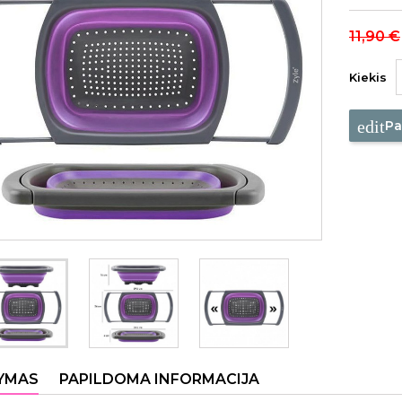
11,90 €
Kiekis
edit
Pa
YMAS
PAPILDOMA INFORMACIJA