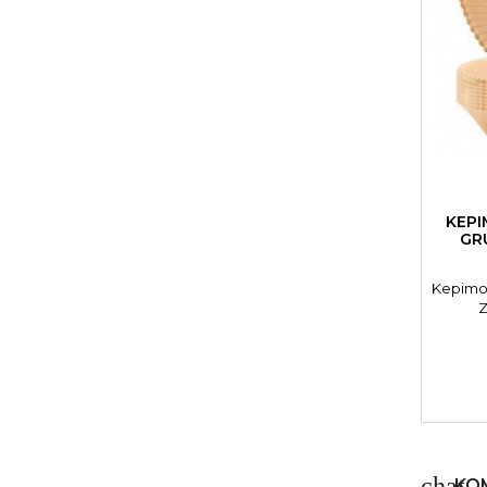
KEPI
GR
Kepimo 
Z
chat
KOM