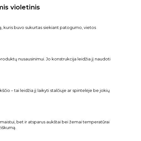
s violetinis
ą, kuris buvo sukurtas siekiant patogumo, vietos
 produktų nusausinimui. Jo konstrukcija leidžia jį naudoti
– tai leidžia jį laikyti stalčiuje ar spintelėje be jokių
s maistui, bet ir atsparus aukštai bei žemai temperatūrai
mžiškumą.