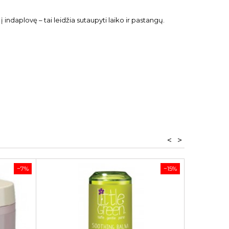
 indaplovę – tai leidžia sutaupyti laiko ir pastangų.
<
>
−7%
−15%
NUPL
PLAUKAMS