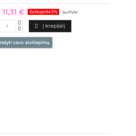
11,31 €
Sutaupote 5%
Su PVM

Į krepšelį
rašyti savo atsiliepimą