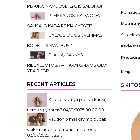
PLAUKAI NAMUOSE, LYG IŠ SALONO!
Po naudoj
PLEISKANOS. KADA ODA
Matmeny
SAUSA, O KADA REIKIA GYDYTI?
Sulanksty
GALVOS ODOS ŠVEITIMAS.
KODĖL JIS SVARBUS?
Išskleista
PLAUKŲ ŠAKNYS
Priežiūra
RIEBALUOTOS. AR TIKRAI GALVOS ODA
YRA RIEBI?
Kinija
RECENT ARTICLES
5 KITO
Kaip pasidaryti plaukų kaukę
namų sąlygomis?
04/01/2025 00:00:00
Raudonio maskavimo būdai:
veiksmingos priemonės ir metodai
03/07/2025 15:28:51