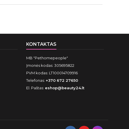
KONTAKTAS
MB "Pethomepeople"
Įmonės kodas: 305695822
PVM kodas: LT100014709916
Telefonas:
+370 672 27650
El. Paštas:
eshop@beauty24.lt