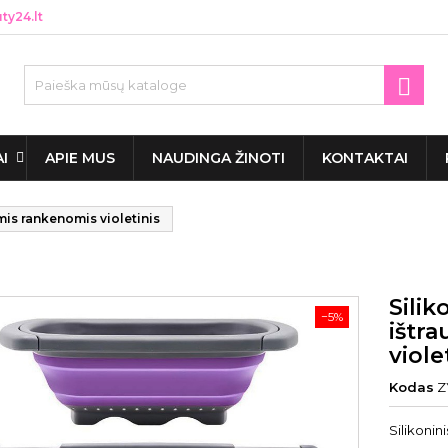
y24.lt

AI
APIE MUS
NAUDINGA ŽINOTI
KONTAKTAI
mis rankenomis violetinis
Silik
−5%
ištr
viole
Kodas
Z
Silikoni