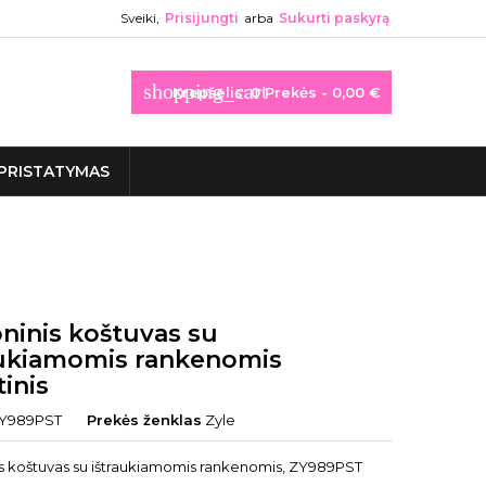
Sveiki,
Prisijungti
arba
Sukurti paskyrą
shopping_cart
Krepšelis:
0
Prekės - 0,00 €
PRISTATYMAS
oninis koštuvas su
aukiamomis rankenomis
tinis
Y989PST
Prekės ženklas
Zyle
nis koštuvas su ištraukiamomis rankenomis, ZY989PST