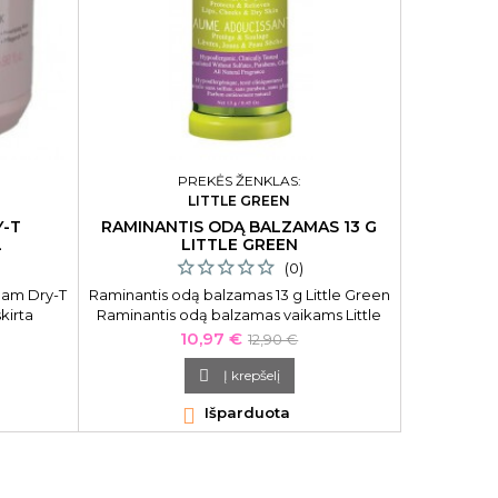
Nuplaunama
Elixir Oil 
eliksyras pl
Cream Kera
PREKĖS ŽENKLAS:
LITTLE GREEN
Y-T
RAMINANTIS ODĄ BALZAMAS 13 G
L
LITTLE GREEN
(0)
eam Dry-T
Raminantis odą balzamas 13 g Little Green
kirta
Raminantis odą balzamas vaikams Little
siems
Green Soothing Balm LGSB, 13 g.
Kaina
Bazinė
10,97 €
12,90 €
kaina

Į krepšelį

Išparduota