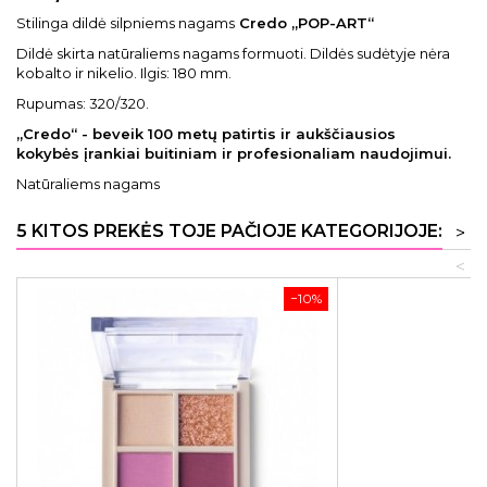
Stilinga dildė silpniems nagams
Credo „POP-ART“
Dildė skirta natūraliems nagams formuoti. Dildės sudėtyje nėra
kobalto ir nikelio. Ilgis: 180 mm.
Rupumas: 320/320.
„Credo“ - beveik 100 metų patirtis ir aukščiausios
kokybės įrankiai buitiniam ir profesionaliam naudojimui.
Natūraliems nagams
5 KITOS PREKĖS TOJE PAČIOJE KATEGORIJOJE:
>
<
−10%