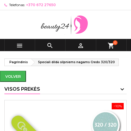
Telefonas:
+370 672 27650
0



shopping_cart
Pagrindinis
Speciali dildė silpniems nagams Credo 320/320
VOLVER
VISOS PREKĖS
−10%