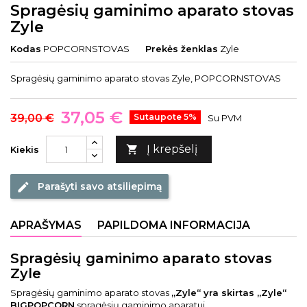
Spragėsių gaminimo aparato stovas
Zyle
Kodas
POPCORNSTOVAS
Prekės ženklas
Zyle
Spragėsių gaminimo aparato stovas Zyle, POPCORNSTOVAS
37,05 €
39,00 €
Sutaupote 5%
Su PVM
Į krepšelį

Kiekis
Parašyti savo atsiliepimą
edit
APRAŠYMAS
PAPILDOMA INFORMACIJA
Spragėsių gaminimo aparato stovas
Zyle
Spragėsių gaminimo aparato stovas
„Zyle“ yra skirtas
„
Zyle“
BIGPOPCORN
spragėsių gaminimo aparatui.