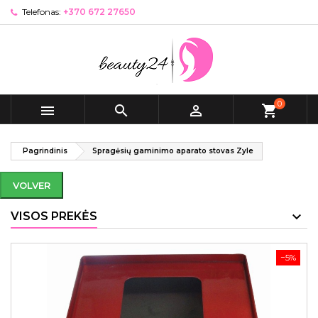
Telefonas:
+370 672 27650
0



shopping_cart
Pagrindinis
Spragėsių gaminimo aparato stovas Zyle
VOLVER
VISOS PREKĖS
−5%