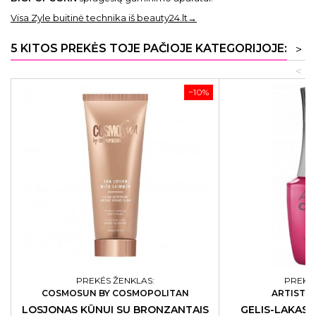
Visa Zyle buitinė technika iš beauty24.lt→
5 KITOS PREKĖS TOJE PAČIOJE KATEGORIJOJE:
>
<
−10%
PREKĖS ŽENKLAS:
PREKĖS
COSMOSUN BY COSMOPOLITAN
ARTISTIC
LOSJONAS KŪNUI SU BRONZANTAIS
GELIS-LAKAS 