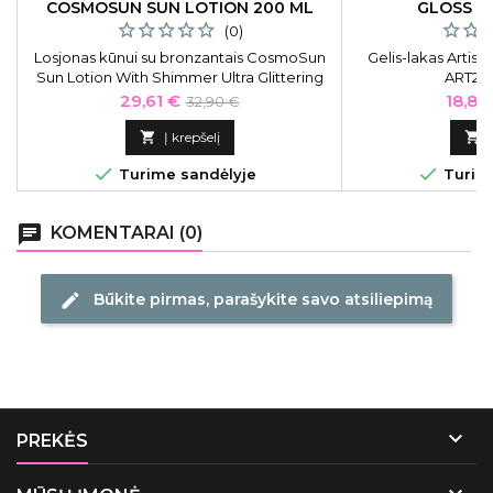
COSMOSUN SUN LOTION 200 ML
GLOSS T
(0)
Losjonas kūnui su bronzantais CosmoSun
Gelis-lakas Artist
Sun Lotion With Shimmer Ultra Glittering
ART271
Instant Bronze Glow CS-CSODLS7, 200 ml
Kaina
Bazinė
Kaina
29,61 €
18,81
32,90 €
kaina

Į krepšelį



Turime sandėlyje
Turime
chat
KOMENTARAI (0)
Būkite pirmas, parašykite savo atsiliepimą
edit

PREKĖS