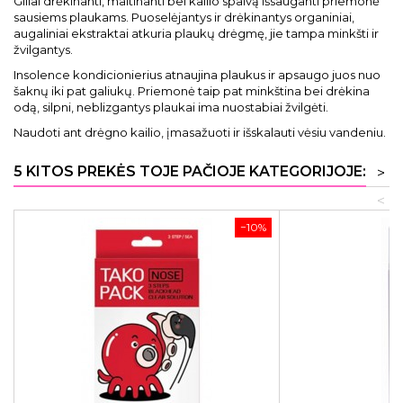
Giliai drėkinanti, maitinanti bei kailio spalvą išsauganti priemonė
sausiems plaukams. Puoselėjantys ir drėkinantys organiniai,
augaliniai ekstraktai atkuria plaukų drėgmę, jie tampa minkšti ir
žvilgantys.
Insolence kondicionierius atnaujina plaukus ir apsaugo juos nuo
šaknų iki pat galiukų. Priemonė taip pat minkština bei drėkina
odą, silpni, neblizgantys plaukai ima nuostabiai žvilgėti.
Naudoti ant drėgno kailio, įmasažuoti ir išskalauti vėsiu vandeniu.
5 KITOS PREKĖS TOJE PAČIOJE KATEGORIJOJE:
>
<
−10%