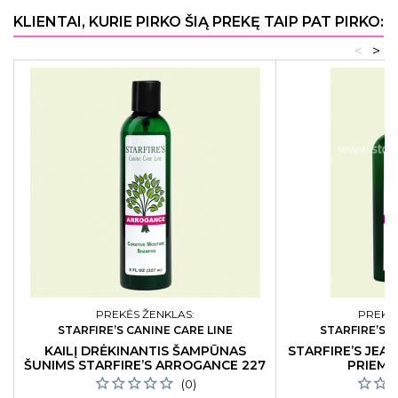
KLIENTAI, KURIE PIRKO ŠIĄ PREKĘ TAIP PAT PIRKO:
<
>
PREKĖS ŽENKLAS:
PREKĖS
STARFIRE’S CANINE CARE LINE
STARFIRE’S C
KAILĮ DRĖKINANTIS ŠAMPŪNAS
STARFIRE’S JEA
ŠUNIMS STARFIRE’S ARROGANCE 227
PRIEMO
ML
(0)