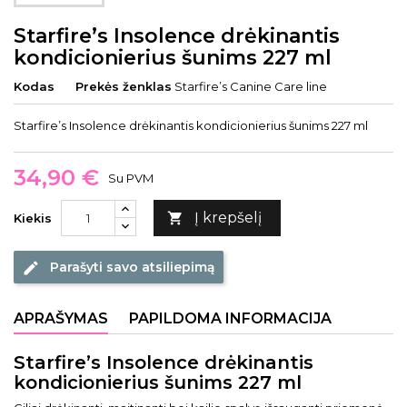
Starfire’s Insolence drėkinantis
kondicionierius šunims 227 ml
Kodas
Prekės ženklas
Starfire’s Canine Care line
Starfire’s Insolence drėkinantis kondicionierius šunims 227 ml
34,90 €
Su PVM
Į krepšelį

Kiekis
Parašyti savo atsiliepimą
edit
APRAŠYMAS
PAPILDOMA INFORMACIJA
Starfire’s Insolence drėkinantis
kondicionierius šunims 227 ml