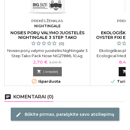
PREKĖS ŽENKLAS:
PREKĖS
NIGHTINGALE
O
NOSIES PORŲ VALYMO JUOSTELĖS
EKOLOGIŠKA
NIGHTINGALE 3 STEP TAKO
OYSTER FIXI E
H
(0)
Nosies porų valymo juostelės Nightingale 3
Ekologiškas plau
Step Tako Pack Nose NIG27886, 10,4g.
Ecological Medium
vidutinės fi
Kaina
Bazinė
Kain
2,70 €
8,42
3,00 €
kaina

Į krepšelį



Išparduota
Turime
chat
KOMENTARAI (0)
Būkite pirmas, parašykite savo atsiliepimą
edit