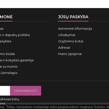
ĮMONĖ
JŪSŲ PASKYRA
mas
Asmeninė informacija
 ir slapukų politika
Užsakymai
aisyklės
Grąžinimo kvitai
Adresai
ymo būdai
Mano įspėjimai
s ir kokybės garantija
te su mumis
s žemėlapis
adresas būtų
ams.
ies). Toliau naršydami svetainėje arba paspausdami mygtuką Sutinku Jūs