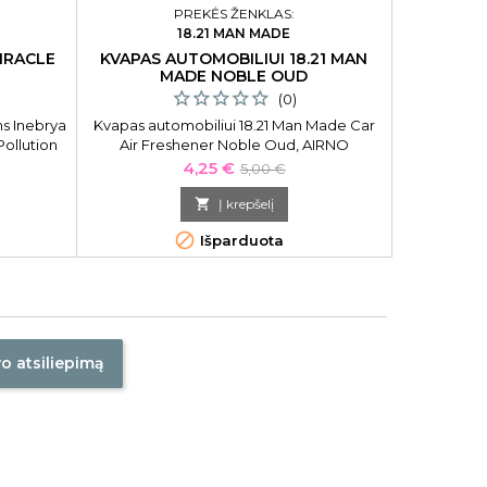
PREKĖS ŽENKLAS:
18.21 MAN MADE
O
IRACLE
KVAPAS AUTOMOBILIUI 18.21 MAN
PLAUK
MADE NOBLE OUD
PROFESSI
(0)
s Inebrya
Kvapas automobiliui 18.21 Man Made Car
Plaukų dži
Pollution
Air Freshener Noble Oud, AIRNO
White H
 Plaukų
ba
Kaina
Bazinė
4,25 €
5,00 €
kus ir
kaina
rių žalą

Į krepšelį
veikiu.


Išparduota
vo atsiliepimą