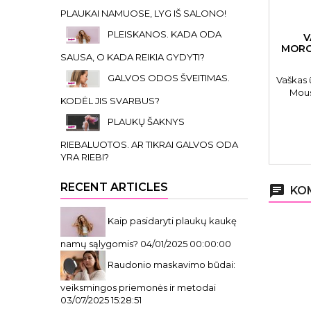
PLAUKAI NAMUOSE, LYG IŠ SALONO!
PLEISKANOS. KADA ODA
V
MORG
SAUSA, O KADA REIKIA GYDYTI?
GALVOS ODOS ŠVEITIMAS.
Vaškas
Mous
KODĖL JIS SVARBUS?
PLAUKŲ ŠAKNYS
RIEBALUOTOS. AR TIKRAI GALVOS ODA
YRA RIEBI?
RECENT ARTICLES
chat
KOM
Kaip pasidaryti plaukų kaukę
namų sąlygomis?
04/01/2025 00:00:00
Raudonio maskavimo būdai:
veiksmingos priemonės ir metodai
03/07/2025 15:28:51