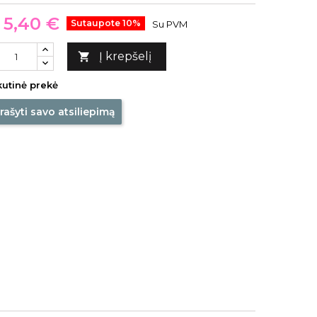
5,40 €
Sutaupote 10%
Su PVM
Į krepšelį

utinė prekė
rašyti savo atsiliepimą