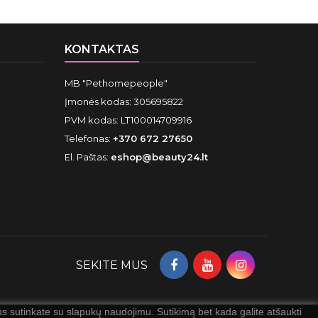
KONTAKTAS
MB "Pethomepeople"
Įmonės kodas: 305695822
PVM kodas: LT100014709916
Telefonas:
+370 672 27650
El. Paštas:
eshop@beauty24.lt
SEKITE MUS
 sutinkate su slapukų naudojimu. Sutikimą bet kada galite atšaukti