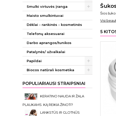
Šukos
Smulki virtuvės įranga
Šios šuko
Maisto smulkintuvai
Visi beau
Dėklai - rankinės - kosmetinės
5 KITO
Telefonų aksesuarai
Darbo aprangos/tunikos
Patalynės/ užvalkalai
Papildai
Biocos natūrali kosmetika
POPULIARIAUSI STRAIPSNIAI
KERATINO NAUDA IR ŽALA
PLAUKAMS. KĄ REIKIA ŽINOTI?
LANKSTŪS IR GLOTNŪS