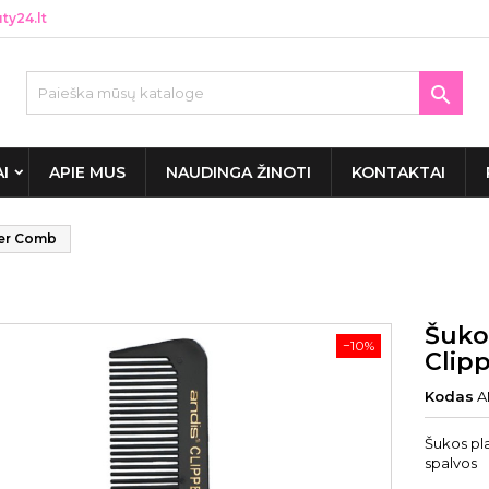
y24.lt

AI
APIE MUS
NAUDINGA ŽINOTI
KONTAKTAI
per Comb
Šuko
−10%
Clip
Kodas
A
Šukos pl
spalvos