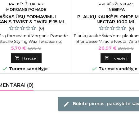
PREKĖS ŽENKLAS:
PREKĖS ŽENKLAS:
MORGANS POMADE
INEBRYA
AŠKAS ŪSŲ FORMAVIMUI
PLAUKŲ KAUKĖ BLONDE M
AN'S TWIST & TWIDLE 15 ML
NECTAR 1000 ML
(0)
(0)
 ūsų formavimui Morgan's Pomade
Plaukų kaukė šviesiems plaukam
tache Styling Wax Twist &amp;
Blondesse Miracle Nectar Anti 
Twidle MPM102/145, 15 ml
Treatment ICE26148, 1000 ml
Kaina
Bazinė
Kaina
Bazinė
5,70 €
26,97 €
6,00 €
29,00 €
kaukė efektyviai maitina plau
kaina
kaina
pasižymi aplinkos taršos fakto

Į krepšelį

Į krepšelį
plaukams neutralizuojančiu po


Turime sandėlyje
Turime sandėlyje
ENTARAI (0)
Būkite pirmas, parašykite sa
edit