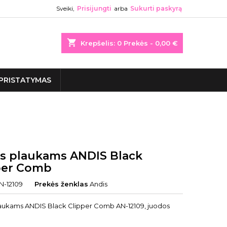
Sveiki,
Prisijungti
arba
Sukurti paskyrą
shopping_cart
Krepšelis:
0
Prekės - 0,00 €
PRISTATYMAS
s plaukams ANDIS Black
per Comb
N-12109
Prekės ženklas
Andis
aukams ANDIS Black Clipper Comb AN-12109, juodos