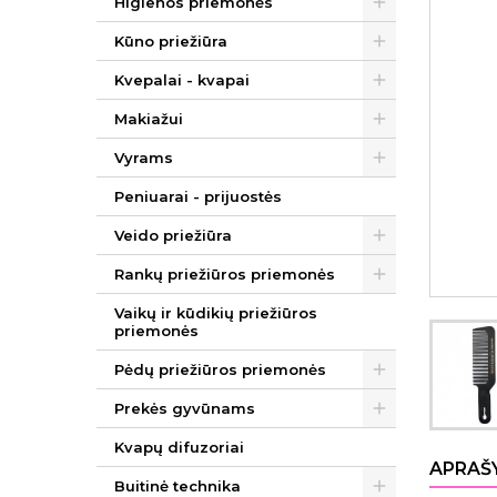
Higienos priemonės
Kūno priežiūra
Kvepalai - kvapai
Makiažui
Vyrams
Peniuarai - prijuostės
Veido priežiūra
Rankų priežiūros priemonės
Vaikų ir kūdikių priežiūros
priemonės
Pėdų priežiūros priemonės
Prekės gyvūnams
Kvapų difuzoriai
APRAŠ
Buitinė technika