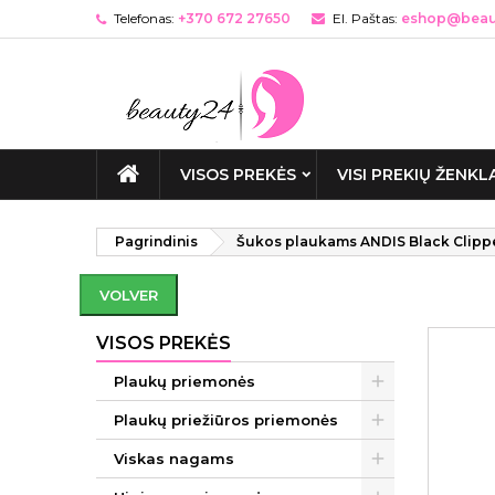
Telefonas:
+370 672 27650
El. Paštas:
eshop@beaut
VISOS PREKĖS
VISI PREKIŲ ŽENKL
Pagrindinis
Šukos plaukams ANDIS Black Clip
VOLVER
VISOS PREKĖS
Plaukų priemonės
Plaukų priežiūros priemonės
Viskas nagams