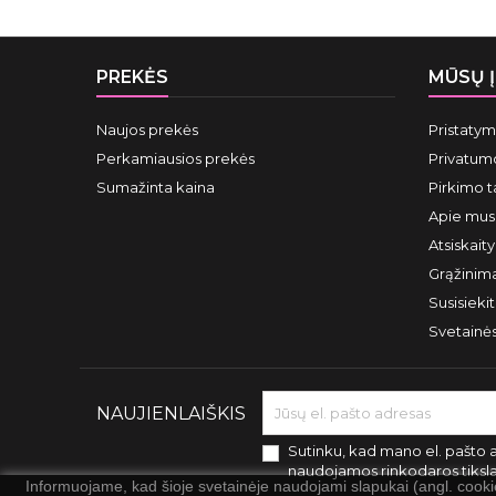
PREKĖS
MŪSŲ 
Naujos prekės
Pristaty
Perkamiausios prekės
Privatumo
Sumažinta kaina
Pirkimo t
Apie mus
Atsiskait
Grąžinima
Susisieki
Svetainė
NAUJIENLAIŠKIS
Sutinku, kad mano el. pašto 
naudojamos rinkodaros tiksl
Informuojame, kad šioje svetainėje naudojami slapukai (angl. cook