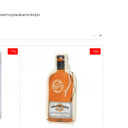
esiems plaukams kirpti.
<
>
−7%
−15%