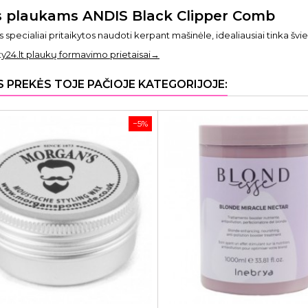
 plaukams ANDIS Black Clipper Comb
s specialiai pritaikytos naudoti kerpant mašinėle, idealiausiai tinka švi
ty24.lt plaukų formavimo prietaisai→
S PREKĖS TOJE PAČIOJE KATEGORIJOJE:
−5%