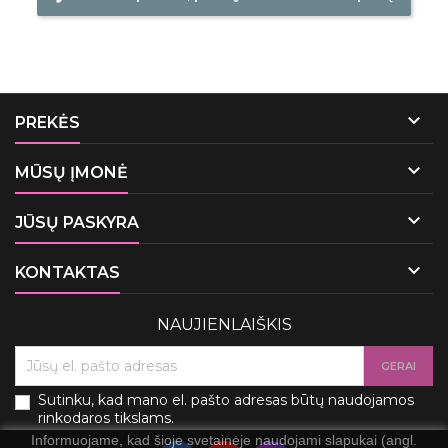

PREKĖS

MŪSŲ ĮMONĖ

JŪSŲ PASKYRA

KONTAKTAS
NAUJIENLAIŠKIS
Sutinku, kad mano el. pašto adresas būtų naudojamos
rinkodaros tikslams.
Informuojame, kad šioje svetainėje naudojami slapukai (angl.