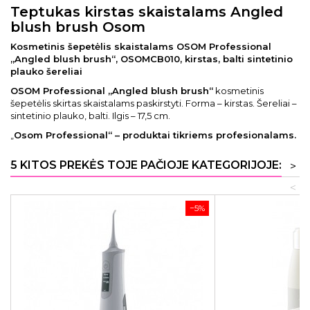
Teptukas kirstas skaistalams Angled
blush brush Osom
Kosmetinis šepetėlis skaistalams OSOM Professional
„Angled blush brush“, OSOMCB010, kirstas, balti sintetinio
plauko šereliai
OSOM Professional „Angled blush brush“
kosmetinis
šepetėlis skirtas skaistalams paskirstyti. Forma – kirstas. Šereliai –
sintetinio plauko, balti. Ilgis – 17,5 cm.
„
Osom Professional“ – produktai tikriems profesionalams.
5 KITOS PREKĖS TOJE PAČIOJE KATEGORIJOJE:
>
<
−5%