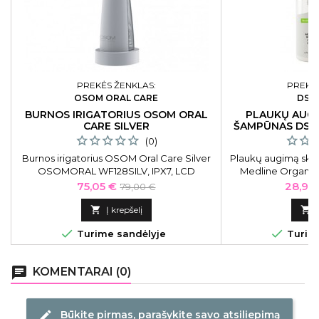
PREKĖS ŽENKLAS:
PREKĖS
OSOM ORAL CARE
DSD
BURNOS IRIGATORIUS OSOM ORAL
PLAUKŲ AUGI
CARE SILVER
ŠAMPŪNAS DSD
2
(0)
Burnos irigatorius OSOM Oral Care Silver
Plaukų augimą ska
OSOMORAL WF128SILV, IPX7, LCD
Medline Organic 
ekranėlis, sidabrinė spalva. Irigatorius tai
plauku
Kaina
Bazinė
Kaina
75,05 €
28,90
79,00 €
puiki alternatyva tarpdančių siūlui.
kaina

Į krepšelį



Turime sandėlyje
Turime
chat
KOMENTARAI (0)
Būkite pirmas, parašykite savo atsiliepimą
edit