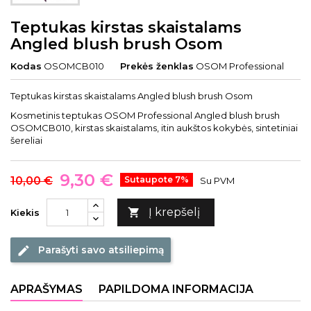
Teptukas kirstas skaistalams
Angled blush brush Osom
Kodas
OSOMCB010
Prekės ženklas
OSOM Professional
Teptukas kirstas skaistalams Angled blush brush Osom
Kosmetinis teptukas OSOM Professional Angled blush brush
OSOMCB010, kirstas skaistalams, itin aukštos kokybės, sintetiniai
šereliai
9,30 €
10,00 €
Sutaupote 7%
Su PVM
Į krepšelį

Kiekis
Parašyti savo atsiliepimą
edit
APRAŠYMAS
PAPILDOMA INFORMACIJA