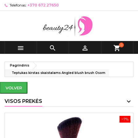
Telefonas:
+370 672 27650
0



shopping_cart
Pagrindinis
Teptukas kirstas skaistalams Angled blush brush Osom
VOLVER
VISOS PREKĖS
−7%