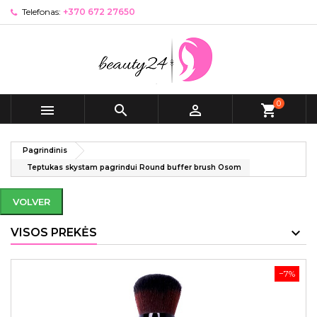
Telefonas:
+370 672 27650
0



shopping_cart
Pagrindinis
Teptukas skystam pagrindui Round buffer brush Osom
VOLVER
VISOS PREKĖS
−7%