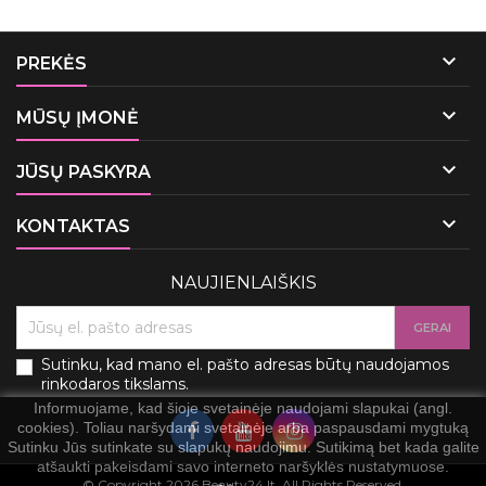

PREKĖS

MŪSŲ ĮMONĖ

JŪSŲ PASKYRA

KONTAKTAS
NAUJIENLAIŠKIS
Sutinku, kad mano el. pašto adresas būtų naudojamos
rinkodaros tikslams.
Informuojame, kad šioje svetainėje naudojami slapukai (angl.
cookies). Toliau naršydami svetainėje arba paspausdami mygtuką
Sutinku Jūs sutinkate su slapukų naudojimu. Sutikimą bet kada galite
atšaukti pakeisdami savo interneto naršyklės nustatymuose.
© Copyright 2026 Beauty24.lt. All Rights Reserved.