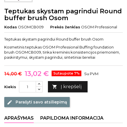
Teptukas skystam pagrindui Round
buffer brush Osom
Kodas
OSOMCB009
Prekės ženklas
OSOM Professional
Teptukas skystam pagrindui Round buffer brush Osom
Kosmetinis teptukas OSOM Professional Buffing foundation
brush OSOMCB009, tinka kreminės konsistencijos priemonėm,
paskirstymui, skystam pagrindui, sintetiniai šereliai
13,02 €
14,00 €
Sutaupote 7%
Su PVM
Į krepšelį

Kiekis
Parašyti savo atsiliepimą
edit
APRAŠYMAS
PAPILDOMA INFORMACIJA