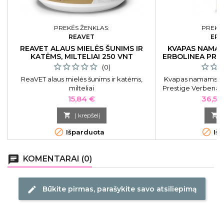
PREKĖS ŽENKLAS:
PREKĖS
REAVET
ERB
REAVET ALAUS MIELĖS ŠUNIMS IR
KVAPAS NAMAM
KATĖMS, MILTELIAI 250 VNT
ERBOLINEA PRE
(0)
ReaVET alaus mielės šunims ir katėms,
Kvapas namams su 
milteliai
Prestige Verbena
Kaina
Kaina
15,84 €
36,55

Į krepšelį



Išparduota
Išp
chat
KOMENTARAI (0)
Būkite pirmas, parašykite savo atsiliepimą
edit