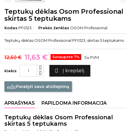
Teptukų dėklas Osom Professional
skirtas 5 teptukams
Kodas
PF0123
Prekės ženklas
OSOM Professional
Teptukų dėklas OSOM Professional PF0123, skirtas 5 teptukams
11,63 €
12,50 €
Sutaupote 7%
Su PVM

Į krepšelį
Kiekis
edit
Parašyti savo atsiliepimą
APRAŠYMAS
PAPILDOMA INFORMACIJA
Teptukų dėklas Osom Professional
skirtas 5 teptukams