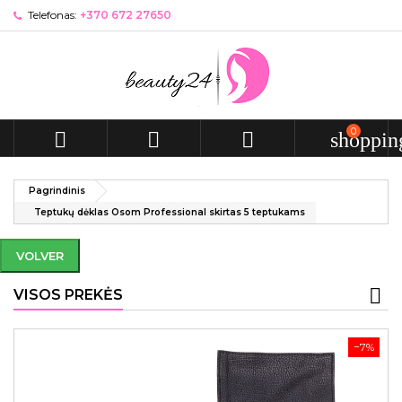
Telefonas:
+370 672 27650
0



shoppin
Pagrindinis
Teptukų dėklas Osom Professional skirtas 5 teptukams
VOLVER
VISOS PREKĖS
−7%