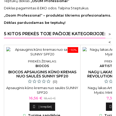
Teptukų dėklas
„OSOM Professional“
Dėklas pagamintas iš EKO odos. Talpina 5 teptukus.
„Osom Professional“ – produktai tikriems profesionalams.
Dėklas parduodamas be teptukų!
5 KITOS PREKĖS TOJE PAČIOJE KATEGORIJOJE:
>
<
−10%
PREKĖS ŽENKLAS:
PREKĖS
BIOCOS
ARTISTIC
BIOCOS APSAUGINIS KŪNO KREMAS
NAGŲ LAKAS 
NUO SAULĖS SUNNY SPF20
REVOLUTION M
(0)
Apsauginis kūno kremas nuo saulės SUNNY
Nagų lakas Artis
SPF20
Mystic Mint 
Kaina
Bazinė
Kain
16,56 €
7,38
18,40 €
kaina

Į krepšelį

Turime sandėlyje
Turime