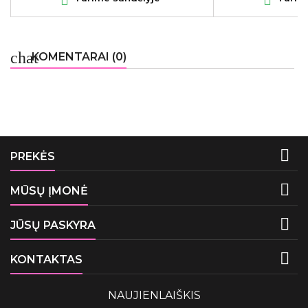


chat
KOMENTARAI (0)

PREKĖS

MŪSŲ ĮMONĖ

JŪSŲ PASKYRA

KONTAKTAS
NAUJIENLAIŠKIS