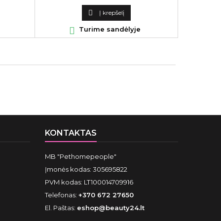
kaina

Į krepšelį

Turime sandėlyje
KONTAKTAS
MB "Pethomepeople"
Įmonės kodas: 305695822
PVM kodas: LT100014709916
Telefonas:
+370 672 27650
El. Paštas:
eshop@beauty24.lt