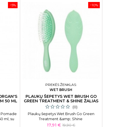
−5%
−10%
Tik internet
PREKĖS ŽENKLAS:
WET BRUSH
ORGAN'S
PLAUKŲ ŠEPETYS WET BRUSH GO
ALIEJUS 
M 50 ML
GREEN TREATMENT & SHINE ŽALIAS
(0)
s Pomade
Plaukų šepetys Wet Brush Go Green
Alieju
0 ml, su
Treatment &amp; Shine
Lakme„Te
Organiško
Kaina
Bazinė
17,91 €
19,90 €