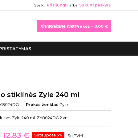
Sveiki,
Prisijungti
arba
Sukurti paskyrą
shopping_cart
Krepšelis:
0
Prekės - 0,00 €
PRISTATYMAS
 stiklinės Zyle 240 ml
Y8024DG
Prekės ženklas
Zyle
iklinės Zyle 240 ml ZY8024DG 2 vnt.
12,83 €
Sutaupote 5%
Su PVM