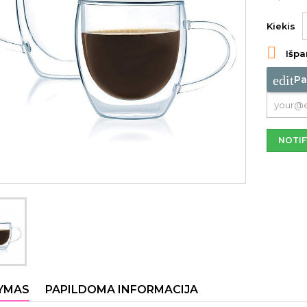
Kiekis

Išpa
edit
Pa
NOTIF
YMAS
PAPILDOMA INFORMACIJA