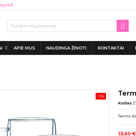
y24.lt

AI
APIE MUS
NAUDINGA ŽINOTI
KONTAKTAI
Termo
−5%
Kodas
Z
Termo st
13,50 €