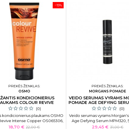
−15%
PREKĖS ŽENKLAS:
PREKĖS ŽENKLAS:
OSMO
MORGANS POMADE
ŽANTIS KONDICIONIERIUS
VEIDO SERUMAS VYRAMS M
AUKAMS COLOUR REVIVE
POMADE AGE DEFYING SERU
INTENSE COPPER 225 ML
(0)
(0)
s kondicionierius plaukams OSMO
Veido serumas vyrams Morgan'
Revive Intense Copper OS065306,
Age Defying Serum MPM320, 5
225 ml
hialiurono rūgštimi
Kaina
Bazinė
Kaina
Bazinė
18,70 €
29,45 €
22,00 €
31,00 €