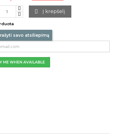

Į krepšelį
rduota
rašyti savo atsiliepimą
Y ME WHEN AVAILABLE