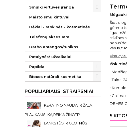
Termo
Smulki virtuvės įranga
Mėgaukit
Maisto smulkintuvai
Šios elega
Dėklai - rankinės - kosmetinės
gėrimo te
ilgaamžės
Telefonų aksesuarai
stiklinės 
nenusideg
Darbo aprangos/tunikos
vėsūs, tu
Visa Zyle
Patalynės/ užvalkalai
Išskirti
Papildai
• Medžiaga
Biocos natūrali kosmetika
• Talpa: 2
• Komplek
POPULIARIAUSI STRAIPSNIAI
• Galima 
DĖMESIO: 
KERATINO NAUDA IR ŽALA
PLAUKAMS. KĄ REIKIA ŽINOTI?
5 KITO
LANKSTŪS IR GLOTNŪS