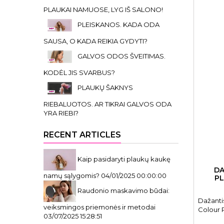
PLAUKAI NAMUOSE, LYG IŠ SALONO!
PLEISKANOS. KADA ODA
SAUSA, O KADA REIKIA GYDYTI?
GALVOS ODOS ŠVEITIMAS.
KODĖL JIS SVARBUS?
PLAUKŲ ŠAKNYS
RIEBALUOTOS. AR TIKRAI GALVOS ODA
YRA RIEBI?
RECENT ARTICLES
Kaip pasidaryti plaukų kaukę
DA
namų sąlygomis?
04/01/2025 00:00:00
PL
Raudonio maskavimo būdai:
Dažanti
veiksmingos priemonės ir metodai
Colour 
03/07/2025 15:28:51