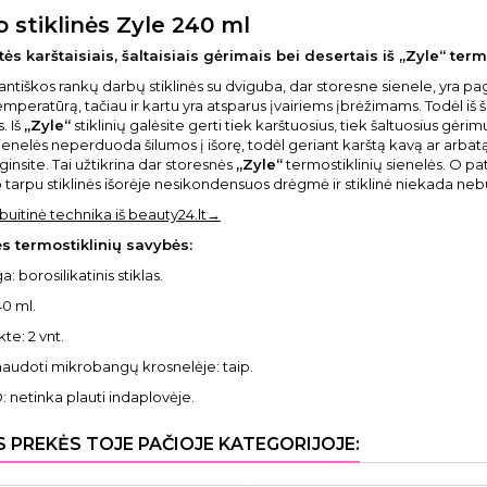
 stiklinės Zyle 240 ml
ės karštaisiais, šaltaisiais gėrimais bei desertais iš „Zyle“ term
ntiškos rankų darbų stiklinės su dviguba, dar storesne sienele, yra pagam
mperatūrą, tačiau ir kartu yra atsparus įvairiems įbrėžimams. Todėl iš ši
. Iš
„Zyle“
stiklinių galėsite gerti tiek karštuosius, tiek šaltuosius g
sienelės neperduoda šilumos į išorę, todėl geriant karštą kavą ar arbatą,
insite. Tai užtikrina dar storesnės
„Zyle“
termostiklinių sienelės. O pati
o tarpu stiklinės išorėje nesikondensuos drėgmė ir stiklinė niekada neb
 buitinė technika iš beauty24.lt→
nės termostiklinių savybės:
: borosilikatinis stiklas.
40 ml.
te: 2 vnt.
naudoti mikrobangų krosnelėje: taip.
netinka plauti indaplovėje.
S PREKĖS TOJE PAČIOJE KATEGORIJOJE: