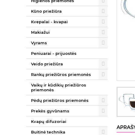
Higienos priemonės
Kūno priežiūra
Kvepalai - kvapai
Makiažui
Vyrams
Peniuarai - prijuostės
Veido priežiūra
Rankų priežiūros priemonės
Vaikų ir kūdikių priežiūros
priemonės
Pėdų priežiūros priemonės
Prekės gyvūnams
Kvapų difuzoriai
APRAŠ
Buitinė technika