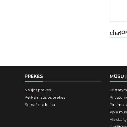
chat
KOM
PREKĖS
MŪSŲ 
Naujos prekės
Pristaty
Perkamiausios prekės
Privatumo
Sumažinta kaina
Pirkimo t
Apie mus
Atsiskait
Grąžinima