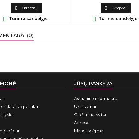
kaina
kaina

Į krepšelį

Į krepšelį

Turime sandėlyje

Turime sandėlyje
ENTARAI (0)
ĮMONĖ
JŪSŲ PASKYRA
mas
Asmeninė informacija
 ir slapukų politika
Užsakymai
aisyklės
Grąžinimo kvitai
Adresai
ymo būdai
Mano įspėjimai
s ir kokybės garantija