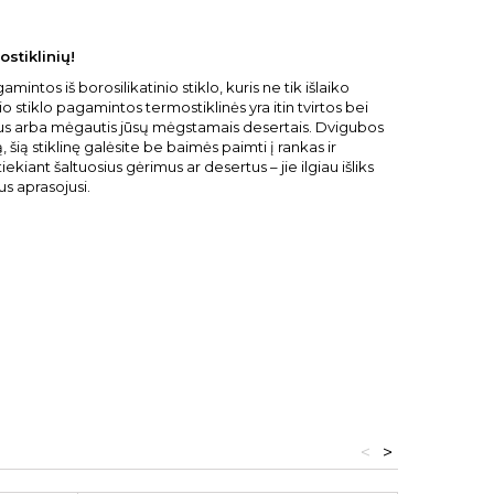
ostiklinių!
intos iš borosilikatinio stiklo, kuris ne tik išlaiko
o stiklo pagamintos termostiklinės yra itin tvirtos bei
ėrimus arba mėgautis jūsų mėgstamais desertais. Dvigubos
 šią stiklinę galėsite be baimės paimti į rankas ir
ekiant šaltuosius gėrimus ar desertus – jie ilgiau išliks
us aprasojusi.
<
>