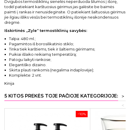
Dvigubos termostiklinių sienelės neperduoda šilumos į išorę,
todėl patiekiant karštuosius gėrimus jas galėsite be baimės
paimti į rankas ir nenusideginsite. O patiekiant šaltuosius gėrimus
jie ilgiau išliks vėsūs bei termostiklinių išorėje nesikondensuos
drėgmė.
Išskirtinės „Zyle“ termostiklinių savybės:
Talpa: 480 ml.;
Pagamintos iš borosilikatinio stiklo;
Tinka tiek karštiems, tiek ir šaltiems gėrimams;
Puikiai išlaiko reikiamą temperatūrą;
Patogu laikyti rankose;
Elegantiško dizaino.
Skirta plauti rankomis (negalima indaplovėje);
Komplekte: 2 vnt.
Kinija
5 KITOS PREKĖS TOJE PAČIOJE KATEGORIJOJE:
>
<
−10%