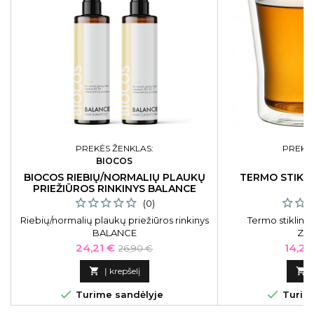
PREKĖS ŽENKLAS:
PREKĖS
BIOCOS
BIOCOS RIEBIŲ/NORMALIŲ PLAUKŲ
TERMO STIKLI
PRIEŽIŪROS RINKINYS BALANCE
(0)
Riebių/normalių plaukų priežiūros rinkinys
Termo stiklinės
BALANCE
ZY
Kaina
Bazinė
Kaina
24,21 €
14,25
26,90 €
kaina

Į krepšelį



Turime sandėlyje
Turime