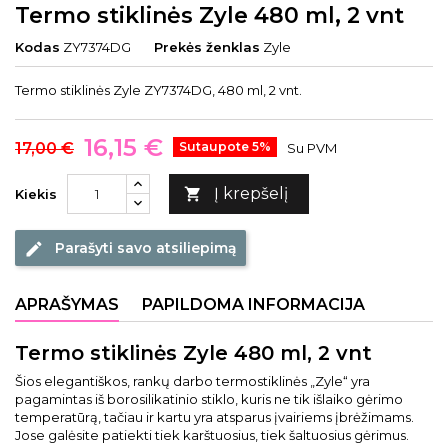
Termo stiklinės Zyle 480 ml, 2 vnt
Kodas
ZY7374DG
Prekės ženklas
Zyle
Termo stiklinės Zyle ZY7374DG, 480 ml, 2 vnt.
16,15 €
17,00 €
Sutaupote 5%
Su PVM
Į krepšelį

Kiekis
Parašyti savo atsiliepimą
edit
APRAŠYMAS
PAPILDOMA INFORMACIJA
Termo stiklinės Zyle 480 ml, 2 vnt
Šios elegantiškos, rankų darbo termostiklinės „Zyle“ yra
pagamintas iš borosilikatinio stiklo, kuris ne tik išlaiko gėrimo
temperatūrą, tačiau ir kartu yra atsparus įvairiems įbrėžimams.
Jose galėsite patiekti tiek karštuosius, tiek šaltuosius gėrimus.