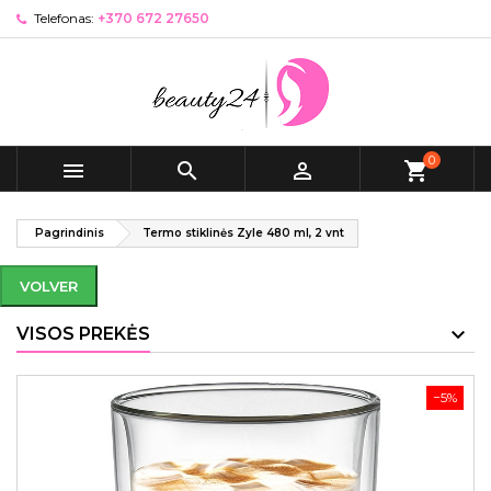
Telefonas:
+370 672 27650
0



shopping_cart
Pagrindinis
Termo stiklinės Zyle 480 ml, 2 vnt
VOLVER
VISOS PREKĖS
−5%