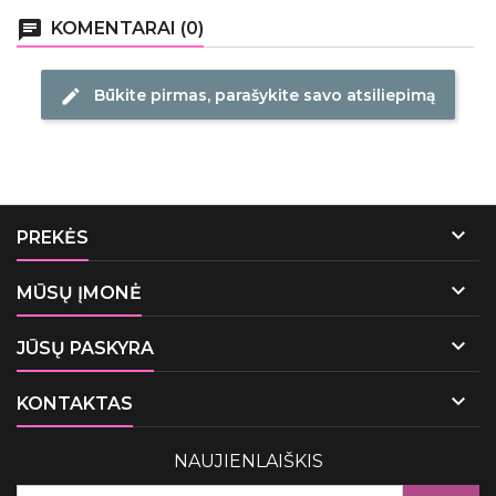
chat
KOMENTARAI (0)
Būkite pirmas, parašykite savo atsiliepimą
edit

PREKĖS

MŪSŲ ĮMONĖ

JŪSŲ PASKYRA

KONTAKTAS
NAUJIENLAIŠKIS