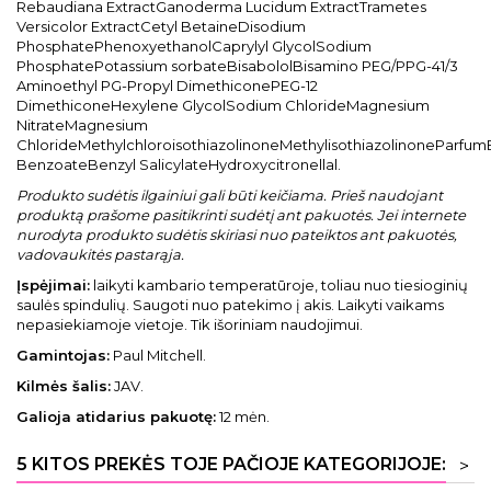
Rebaudiana ExtractGanoderma Lucidum ExtractTrametes
Versicolor ExtractCetyl BetaineDisodium
PhosphatePhenoxyethanolCaprylyl GlycolSodium
PhosphatePotassium sorbateBisabololBisamino PEG/PPG-41/3
Aminoethyl PG-Propyl DimethiconePEG-12
DimethiconeHexylene GlycolSodium ChlorideMagnesium
NitrateMagnesium
ChlorideMethylchloroisothiazolinoneMethylisothiazolinoneParfum
BenzoateBenzyl SalicylateHydroxycitronellal.
Produkto sudėtis ilgainiui gali būti keičiama. Prieš naudojant
produktą prašome pasitikrinti sudėtį ant pakuotės. Jei internete
nurodyta produkto sudėtis skiriasi nuo pateiktos ant pakuotės,
vadovaukitės pastarąja.
Įspėjimai:
laikyti kambario temperatūroje, toliau nuo tiesioginių
saulės spindulių. Saugoti nuo patekimo į akis. Laikyti vaikams
nepasiekiamoje vietoje. Tik išoriniam naudojimui.
Gamintojas:
Paul Mitchell.
Kilmės šalis:
JAV.
Galioja atidarius pakuotę:
12 mėn.
5 KITOS PREKĖS TOJE PAČIOJE KATEGORIJOJE:
>