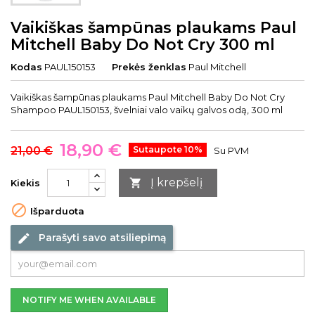
Vaikiškas šampūnas plaukams Paul
Mitchell Baby Do Not Cry 300 ml
Kodas
PAUL150153
Prekės ženklas
Paul Mitchell
Vaikiškas šampūnas plaukams Paul Mitchell Baby Do Not Cry
Shampoo PAUL150153, švelniai valo vaikų galvos odą, 300 ml
18,90 €
21,00 €
Sutaupote 10%
Su PVM
Į krepšelį

Kiekis

Išparduota
Parašyti savo atsiliepimą
edit
NOTIFY ME WHEN AVAILABLE