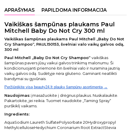
APRAŠYMAS
PAPILDOMA INFORMACIJA
Vaikiškas šampūnas plaukams Paul
Mitchell Baby Do Not Cry 300 ml
Vaikiškas šampūnas plaukams Paul Mitchell „Baby Do Not
Cry Shampoo“, PAUL150153, švelniai valo vaikų galvos odą,
300 ml
Paul Mitchell „Baby Do Not Cry Shampoo“
vaikiškas
šampūnas pavers jūsų vaikui galvos trinkimą malonumu. Ši
kondicionuojanti priemonė itin švelniai valo ir nuramina jautrią
vaikų galvos odą. Sudėtyje nėra gliuteno. Gaminant neatlikti
bandymai su gyvūnais.
Peržiūrėkite visą beauty24.lt plaukų šampūnų asortimentą →
Naudojimas:
įmasažuokite į drėgnus plaukus. Nuskalaukite.
Pakartokite, jei reikia. Tuomet naudokite „Taming Spray“
purškiklį vaikams.
Ingredients:
AquaSodium Laureth SulfatePolysorbate 20Hydroxypropyl
MethylcelluloseHedychium Coronarium Root ExtractStevia