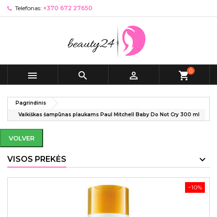
Telefonas:
+370 672 27650
0



shopping_cart
Pagrindinis
Vaikiškas šampūnas plaukams Paul Mitchell Baby Do Not Cry 300 ml
VOLVER
VISOS PREKĖS
−10%