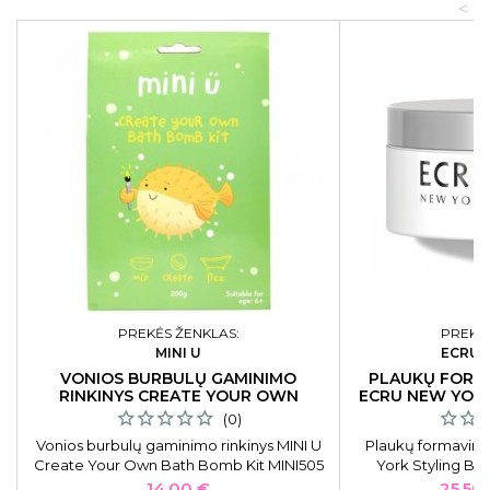
<
PREKĖS ŽENKLAS:
PREKĖS
MINI U
ECRU 
VONIOS BURBULŲ GAMINIMO
PLAUKŲ FORM
RINKINYS CREATE YOUR OWN
ECRU NEW YORK
(0)
Vonios burbulų gaminimo rinkinys MINI U
Plaukų formavim
Create Your Own Bath Bomb Kit MINI505
York Styling Ba
fiksac
Kaina
Kaina
14,00 €
25,50