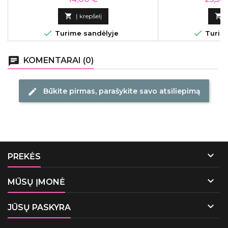

Į krepšelį



Turime sandėlyje
Turime
chat
KOMENTARAI (0)
Būkite pirmas, parašykite savo atsiliepimą
edit

PREKĖS

MŪSŲ ĮMONĖ

JŪSŲ PASKYRA