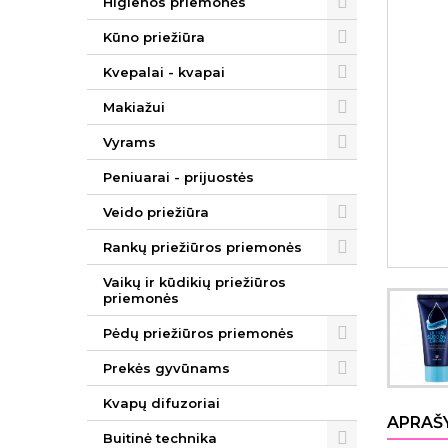
Higienos priemonės
Kūno priežiūra
Kvepalai - kvapai
Makiažui
Vyrams
Peniuarai - prijuostės
Veido priežiūra
Rankų priežiūros priemonės
Vaikų ir kūdikių priežiūros
priemonės
Pėdų priežiūros priemonės
Prekės gyvūnams
Kvapų difuzoriai
APRAŠ
Buitinė technika