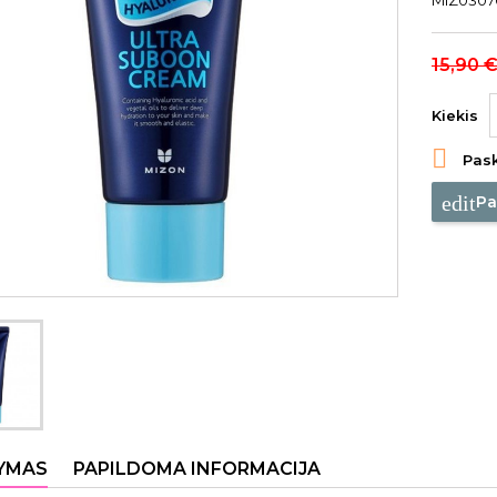
MIZ03070
15,90 
Kiekis

Pask
edit
Pa
YMAS
PAPILDOMA INFORMACIJA