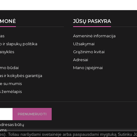
ĮMONĖ
JŪSŲ PASKYRA
mas
Asmeninė informacija
 ir slapukų politika
Užsakymai
aisyklės
Grąžinimo kvitai
Adresai
ymo būdai
Mano įspėjimai
s ir kokybės garantija
te su mumis
s žemėlapis
adresas būtų
ams.
ies). Toliau naršydami svetainėje arba paspausdami mygtuką Sutinku Jūs