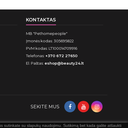
KONTAKTAS
MB "Pethomepeople"
Įmonės kodas: 305695822
PVM kodas: LT100014709916
Telefonas:
+370 672 27650
El. Paštas:
eshop@beauty24.lt
SEKITE MUS
 sutinkate su slapukų naudojimu. Sutikimą bet kada galite atšaukti