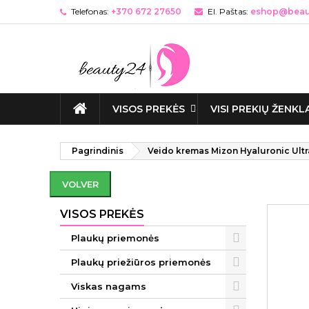
Telefonas:
+370 672 27650
El. Paštas:
eshop@beaut
VISOS PREKĖS
VISI PREKIŲ ŽENKL
Pagrindinis
Veido kremas Mizon Hyaluronic Ult
VOLVER
VISOS PREKĖS
Plaukų priemonės
Plaukų priežiūros priemonės
Viskas nagams