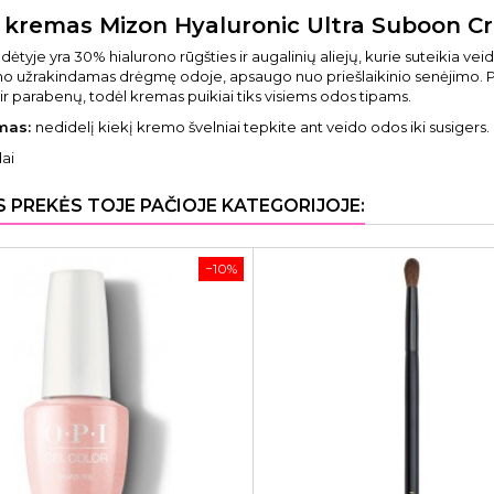
 kremas Mizon Hyaluronic Ultra Suboon Cr
ėtyje yra 30% hialurono rūgšties ir augalinių aliejų, kurie suteikia v
mo užrakindamas drėgmę odoje, apsaugo nuo priešlaikinio senėjimo. Pada
 ir parabenų, todėl kremas puikiai tiks visiems odos tipams.
mas:
nedidelį kiekį kremo švelniai tepkite ant veido odos iki susigers.
ai
S PREKĖS TOJE PAČIOJE KATEGORIJOJE:
−10%