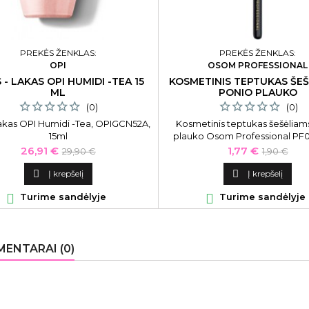
PREKĖS ŽENKLAS:
PREKĖS ŽENKLAS:
OPI
OSOM PROFESSIONAL
 - LAKAS OPI HUMIDI -TEA 15
KOSMETINIS TEPTUKAS ŠE
ML
PONIO PLAUKO
(0)
(0)
 lakas OPI Humidi -Tea, OPIGCN52A,
Kosmetinis teptukas šešėliam
15ml
plauko Osom Professional PF
14B.
Kaina
Bazinė
Kaina
Bazinė
26,91 €
1,77 €
29,90 €
1,90 €
kaina
kaina

Į krepšelį

Į krepšelį

Turime sandėlyje

Turime sandėlyje
ENTARAI (0)