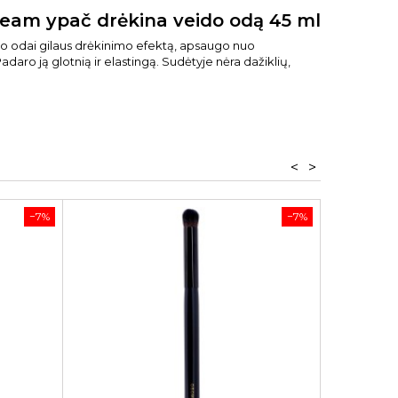
eam ypač drėkina veido odą 45 ml
eido odai gilaus drėkinimo efektą, apsaugo nuo
ro ją glotnią ir elastingą. Sudėtyje nėra dažiklių,
<
>
−7%
−7%
DETOKS
KAUKĖ
OXYG
Detoksiku
Elementi A