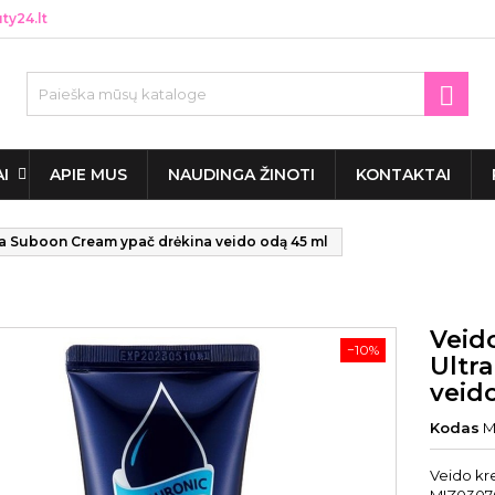
y24.lt

AI
APIE MUS
NAUDINGA ŽINOTI
KONTAKTAI
ra Suboon Cream ypač drėkina veido odą 45 ml
Veid
−10%
Ultr
veid
Kodas
M
Veido kr