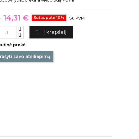
3034, ypač drėkina veido odą, 45 ml
14,31 €
€
Sutaupote 10%
Su PVM

Į krepšelį
utinė prekė
rašyti savo atsiliepimą