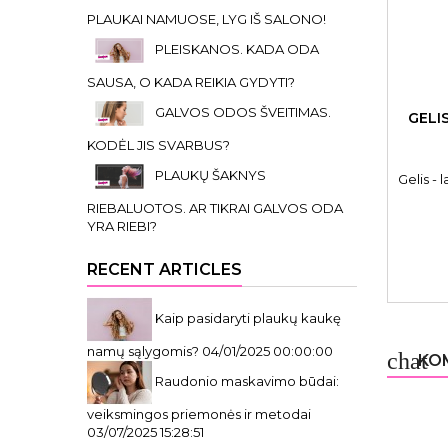
PLAUKAI NAMUOSE, LYG IŠ SALONO!
PLEISKANOS. KADA ODA
SAUSA, O KADA REIKIA GYDYTI?
GALVOS ODOS ŠVEITIMAS.
GELIS
KODĖL JIS SVARBUS?
PLAUKŲ ŠAKNYS
Gelis -
RIEBALUOTOS. AR TIKRAI GALVOS ODA
YRA RIEBI?
RECENT ARTICLES
Kaip pasidaryti plaukų kaukę
namų sąlygomis?
04/01/2025 00:00:00
chat
KOM
Raudonio maskavimo būdai:
veiksmingos priemonės ir metodai
03/07/2025 15:28:51