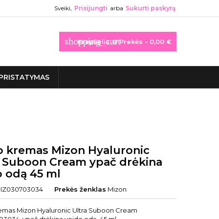
Sveiki,
Prisijungti
arba
Sukurti paskyrą
shopping_cart
Krepšelis:
0
Prekės - 0,00 €
PRISTATYMAS
o kremas Mizon Hyaluronic
a Suboon Cream ypač drėkina
o odą 45 ml
IZ030703034
Prekės ženklas
Mizon
emas Mizon Hyaluronic Ultra Suboon Cream