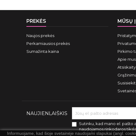
PREKĖS
MŪSŲ 
Naujos prekės
Pristaty
Perkamiausios prekės
Privatumo
Sumažinta kaina
Pirkimo t
Apie mus
Atsiskait
Grąžinima
Susisieki
Svetainė
NAUJIENLAIŠKIS
Sutinku, kad mano el. pašto 
naudojamos rinkodaros tiksl
Informuojame, kad šioje svetainėje naudojami slapukai (angl. cook