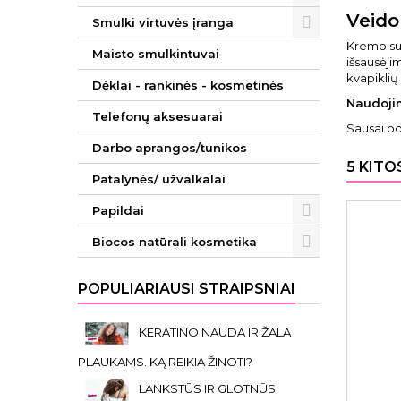
Veido
Smulki virtuvės įranga
Kremo sud
Maisto smulkintuvai
išsausėji
kvapiklių
Dėklai - rankinės - kosmetinės
Naudoji
Telefonų aksesuarai
Sausai od
Darbo aprangos/tunikos
5 KITO
Patalynės/ užvalkalai
Papildai
Biocos natūrali kosmetika
POPULIARIAUSI STRAIPSNIAI
KERATINO NAUDA IR ŽALA
PLAUKAMS. KĄ REIKIA ŽINOTI?
LANKSTŪS IR GLOTNŪS