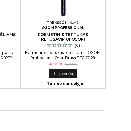

PREKĖS ŽENKLAS:
OSOM PROFESSIONAL
ŠĖLIAMS
KOSMETINIS TEPTUKAS
RETUŠAVIMUI OSOM
(0)
s ponio
Kosmetinis teptukas retušavimui OSOM
0082TY-
Professional Orbit Brush PF0177-29
Kaina
Bazinė
4,56 €
4,90 €
kaina

Į krepšelį

Turime sandėlyje