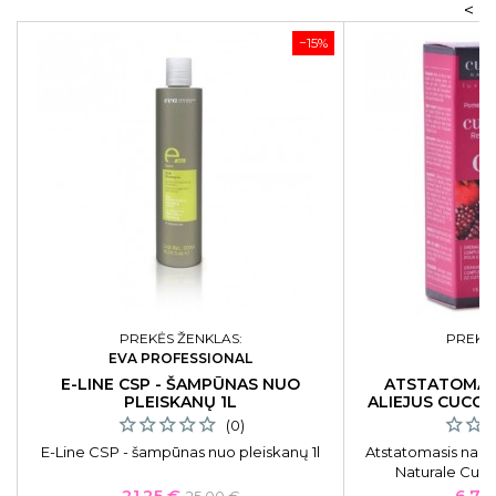
<
−15%
PREKĖS ŽENKLAS:
PREKĖS
EVA PROFESSIONAL
C
E-LINE CSP - ŠAMPŪNAS NUO
ATSTATOMAS
PLEISKANŲ 1L
ALIEJUS CUCC
FI
(0)
E-Line CSP - šampūnas nuo pleiskanų 1l
Atstatomasis nagų
Naturale Cutic
Pomegranate &amp; 
Kaina
Bazinė
Kain
21,25 €
6,72