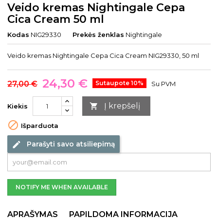
Veido kremas Nightingale Cepa
Cica Cream 50 ml
Kodas
NIG29330
Prekės ženklas
Nightingale
Veido kremas Nightingale Cepa Cica Cream NIG29330, 50 ml
24,30 €
27,00 €
Sutaupote 10%
Su PVM
Į krepšelį

Kiekis

Išparduota
Parašyti savo atsiliepimą
edit
NOTIFY ME WHEN AVAILABLE
APRAŠYMAS
PAPILDOMA INFORMACIJA