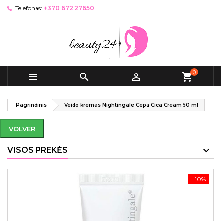
Telefonas:
+370 672 27650
0



shopping_cart
Pagrindinis
Veido kremas Nightingale Cepa Cica Cream 50 ml
VOLVER
VISOS PREKĖS
−10%