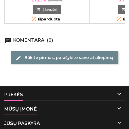
25,00 €
kaina

Į krepšelį



Išparduota
Išp
chat
KOMENTARAI (0)
Būkite pirmas, parašykite savo atsiliepimą
edit

PREKĖS

MŪSŲ ĮMONĖ

JŪSŲ PASKYRA