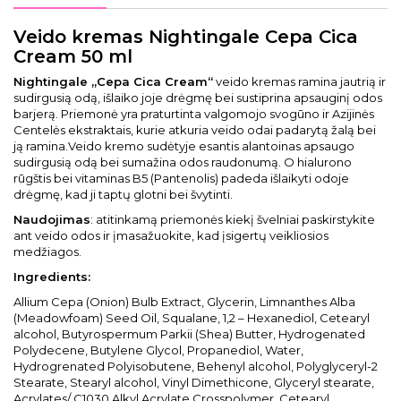
Veido kremas Nightingale Cepa Cica
Cream 50 ml
Nightingale „Cepa Cica Cream“
veido kremas ramina jautrią ir
sudirgusią odą, išlaiko joje drėgmę bei sustiprina apsauginį odos
barjerą. Priemonė yra praturtinta valgomojo svogūno ir Azijinės
Centelės ekstraktais, kurie atkuria veido odai padarytą žalą bei
ją ramina.Veido kremo sudėtyje esantis alantoinas apsaugo
sudirgusią odą bei sumažina odos raudonumą. O hialurono
rūgštis bei vitaminas B5 (Pantenolis) padeda išlaikyti odoje
drėgmę, kad ji taptų glotni bei švytinti.
Naudojimas
: atitinkamą priemonės kiekį švelniai paskirstykite
ant veido odos ir įmasažuokite, kad įsigertų veikliosios
medžiagos.
Ingredients:
Allium Cepa (Onion) Bulb Extract, Glycerin, Limnanthes Alba
(Meadowfoam) Seed Oil, Squalane, 1,2 – Hexanediol, Cetearyl
alcohol, Butyrospermum Parkii (Shea) Butter, Hydrogenated
Polydecene, Butylene Glycol, Propanediol, Water,
Hydrogrenated Polyisobutene, Behenyl alcohol, Polyglyceryl-2
Stearate, Stearyl alcohol, Vinyl Dimethicone, Glyceryl stearate,
Acrylates/ C1030 Alkyl Acrylate Crosspolymer, Cetearyl