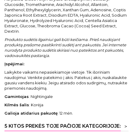
Glucoside, Tromethamine, Arachidyl Alcohol, Allantoin,
Panthenol, Ethylhexylglycerin, Xanthan Gum, Adenosine, Coptis
Japonica Root Extract, Disodium EDTA, Hyaluronic Acid, Sodium
Hyaluronate, Hydrolyzed Hyaluronic Acid, Centella Asiatica
Extract, Glucose, Theobroma Cacao (Cocoa) Seed Extract,
Dextrin.
Produkto sudėtis ilgainiui gali būti keičiama. Prieš naudojant
produktą prašome pasitikrinti sudėtį ant pakuotės. Jei internete
nurodyta produkto sudėtis skiriasi nuo pateiktos ant pakuotės,
vadovaukitės pastarąja.
Įspėjimai:
Laikykite vaikams nepasiekiamoje vietoje. Tik išoriniam
naudojimui. Venkite patekimo į akis. Patekus į akis, nuskalaukite
gausiu vandens kiekiu. Jeigu atsirado odos sudirgimų, nutraukite
priemonės naudojimą.
Gamintojas
: Nightingale
Kilmės šalis
: Korėja
Galioja atidarius pakuotę
: 12 mėn.
5 KITOS PREKĖS TOJE PAČIOJE KATEGORIJOJE:
>